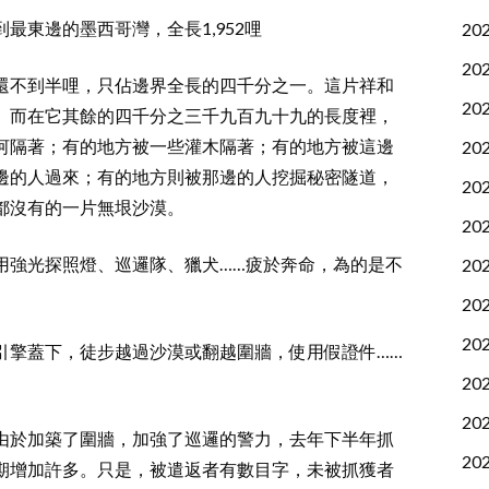
最東邊的墨西哥灣，全長1,952哩
20
20
還不到半哩，只佔邊界全長的四千分之一。這片祥和
20
。而在它其餘的四千分之三千九百九十九的長度裡，
河隔著；有的地方被一些灌木隔著；有的地方被這邊
20
邊的人過來；有的地方則被那邊的人挖掘秘密隧道，
20
都沒有的一片無垠沙漠。
20
用強光探照燈、巡邏隊、獵犬……疲於奔命，為的是不
20
20
20
引擎蓋下，徒步越過沙漠或翻越圍牆，使用假證件……
20
20
由於加築了圍牆，加強了巡邏的警力，去年下半年抓
20
期增加許多。只是，被遣返者有數目字，未被抓獲者