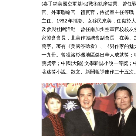
(嘉手納美國空軍基地)戰術觀摩結業。曾任
官、外事聯絡官，禮賓官，侍從室主任等職
主任。1982 年攜妻、女移民來美，任職於大西
及參與社團活動，曾任南加州空軍官校校友
家協會會長，北美作協總會副會長。在美、
萬字。著有《美國停聽看》、《男作家的魅
十九冊。曾獲洛杉磯地區傑出華人成就獎；
藝獎章；中國(大陸) 文學雜誌小說一等獎
著述獎小說、散文、新聞報導佳作二十五次