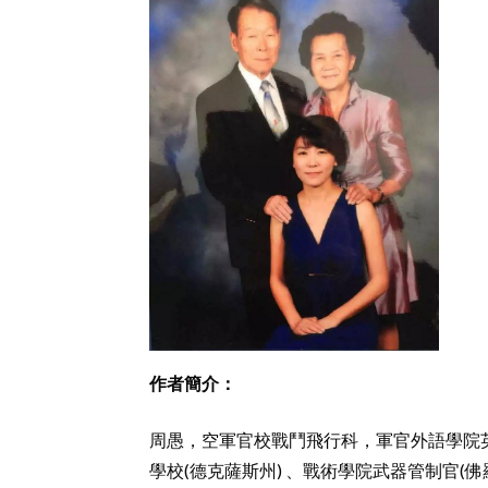
作者簡介：
周愚，空軍官校戰鬥飛行科，軍官外語學院
學校(德克薩斯州) 、戰術學院武器管制官(