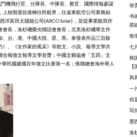
戰鬥機飛行官、分隊長、中隊長、教官、國際情報參謀
张
，上校階退役後轉往民航界，任遠東航空公司業務副
书
洋富田太陽能公司(ARCO Solar) ，並從事業餘寫作
搭
會會長，洛杉磯榮光聯誼會會長，北美洛杉磯華文作
衛
加、台、港、中國大陸、星、馬、泰發表作品三百餘
力》、《女作家的風采》等散文、小說、報導文學共
七
聯合報徵文報導文學首獎；中國文藝協會「五四」文
韩
；中華民國建國百年徵文比賽第一名；僑聯總會海外華人
【
。
风
一
你
写
墨
洛