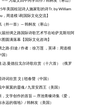
了—— 为遵义四中同学而作 / 韩舸友（寒山）
25年美国桂冠诗人施家彰的诗Tr. by William
hou，周道模 译[国际文化交流】
纸（外一首）— 韩舸友（寒山）
六届丝绸之路国际诗歌艺术节在哈萨克斯坦阿
木图圆满落幕【国际文化咨询】
绸之路·归途 / 作者：徐万莲 ，英译：周道模
中国）
娃.达.曼德拉戈尔诗歌欣赏（十六首）（俄罗
）
菊诗词欣赏 文 | 嵇春聲（中国）
風中展翼的靈魂 / 九里安西王（美国）
新，文学创作的首旨 — 序池青橡诗集《爱，
你永远的领地》/ 韩舸友（美国）