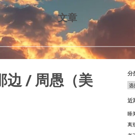
文章
分
边 / 周愚（美
近
睡
离