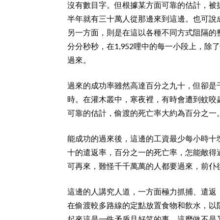
沒有數目字。但根據某方面可靠的估計，被
半年就有三十萬人從那邊來到這邊。也可說
另一方面，則是在這以各種不同方式阻隔的
分分秒秒，在1,952哩中的每一小段上，
過來。
過來的成功率雖然高達百分之九十，但卻是
時。在灌木叢中，寒夜裡，有時會遭到蚊咬
可靠的估計，偷渡的死亡率大約為百分之一
能成功的過來後，這邊的工資最少每小時十
十的遣返率，百分之一的死亡率，怎能敵得
可再來，難怪千千萬萬的人都要過來，前仆
這邊的人講究人道，一方面極力抓捕、遣返
在偷渡較多路線的定點放置食物和飲水，以
起來這是一件矛盾且好笑的事，這麼做不是