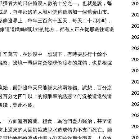
抓獲者大約只佔偷渡人數的十分之一。也就是說，每
20
成是，每年那邊的人就可使這邊增加一個舊金山市。
20
整條邊界上，每年三百六十五天，每天二十四小時，
20
除了像這道鐵絲網以外的地方，都有人正在從那邊往這邊
20
20
千辛萬苦，在沙漠中，烈陽下，有時要步行十餘小
20
蟲螫。邊境一帶經常會發現偷渡者的屍體，也是根據
20
。
20
塊錢，而那邊每天只能賺大約兩塊錢。試想，百分之
20
過百分之四千以上的報酬率的誘惑？何況被遣返後還
20
後繼，樂此不疲。
20
，一方面備有醫藥、糧食，為他們盡力醫治，甚至還
20
防止過來的人因飢餓或脫水造成體力不支而死亡。聽
20
又幫忙他們偷渡成功嗎？但不論從那方面看，人命終