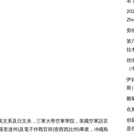
老
20
Z
剪
第
拉
丝
（
伊
斯
雛
在
创
英文系及日文糸，三軍大學空軍學院，美國空軍語言
是
佛羅里達州)及電子作戰官班(密西西比州)畢業，冲繩島