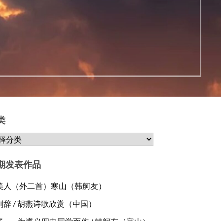
类
期发表作品
美人（外二首）寒山（韩舸友）
别辞 / 胡燕诗歌欣赏（中国）