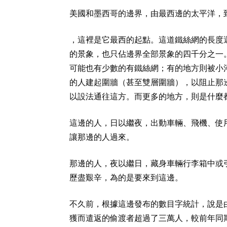
美國和墨西哥的邊界，由最西邊的太平洋，到
，這裡是它最西的起點。這道鐵絲網的長度
的景象，也只佔邊界全部景象的四千分之一
可能也有少數的有鐵絲網；有的地方則被小
的人建起圍牆（甚至雙層圍牆），以阻止那
以設法通往這方。而更多的地方，則是什麼
這邊的人，日以繼夜，出動車輛、飛機、使
讓那邊的人過來。
那邊的人，夜以繼日，藏身車輛行李箱中或
歷盡艱辛，為的是要來到這邊。
不久前，根據這邊發布的數目字統計，說是
獲而遣返的偷渡者超過了三萬人，較前年同