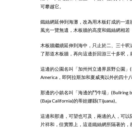
可攀越它。
鐵絲網延伸到海灘，改為用木板釘成的一道
風光一覽無遺，木板牆的高度和鐵絲網相若
木板牆繼續延伸到海中，只止於二、三十呎
了那道木板牆，再向這邊折回游三十多呎，
這邊的公園名叫「加州州立邊界原野公園」(Border F
America，即阿拉斯加和夏威夷以外的四
那邊的小鎮名叫「海邊的鬥牛場」(Bullring 
(Baja California)的蒂娃娜縣(Tijuana)。
這邊和那邊，可望也可及，兩邊的人，可以
片祥和，但實際上，這道鐵絲網所隔著的，