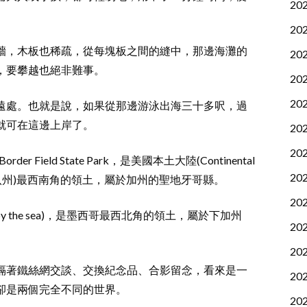
20
20
牆，木板也稀疏，從每塊板之間的縫中，那邊海灘的
20
，要攀越也絕非難事。
20
20
遠處。也就是說，如果從那邊游泳出海三十多呎，過
就可在這邊上岸了。
20
20
ield State Park，是美國本土大陸(Continental
20
十八州)最西南角的領土，屬於加州的聖地牙哥縣。
20
by the sea)，是墨西哥最西北角的領土，屬於下加州
20
20
隔著鐵絲網交談、交換紀念品、合影留念，看來是一
20
卻是兩個完全不同的世界。
20