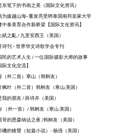
贵东笔下的书画之美（国际文化资讯）
画为媒越山海–董发亮受聘泰国南邦皇家大学
建中泰美育合作新桥梁【国际文化资讯】
生紙之亂 / 九里安西王（美国）
月诗刊 – 世界华文诗歌学会专刊
国民的艺术人生 / 一位国际摄影大师的故事
国际文化交流】
骨（外二首）寒山（韩舸友）
片枫叶（外二首）韩舸友（寒山.美国）
是我的朋友 / 薛诗卉（美国）
你 （外一首）/ 韩舸友（寒山.美国）
西哥的恩森纳达之夜 /韩舸友（美国）
杉磯的槍聲（短篇小说）- 杨强（美国）