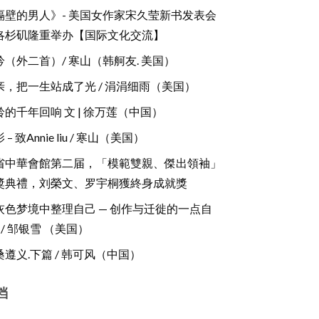
隔壁的男人》- 美国女作家宋久莹新书发表会
洛杉矶隆重举办【国际文化交流】
吟（外二首）/ 寒山（韩舸友. 美国）
亲，把一生站成了光 / 涓涓细雨（美国）
铃的千年回响 文 | 徐万莲（中国）
 – 致Annie liu / 寒山（美国）
省中華會館第二届，「模範雙親、傑出領袖」
獎典禮，刘榮文、罗宇桐獲終身成就獎
灰色梦境中整理自己 — 创作与迁徙的一点自
/ 邹银雪 （美国）
桑遵义.下篇 / 韩可风（中国）
档