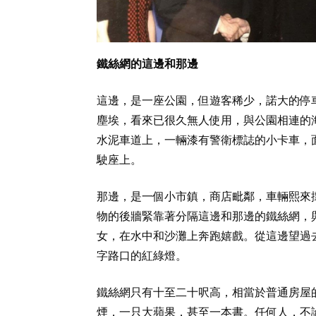
鐵絲網的這邊和那邊
這邊，是一座公園，但遊客稀少，諾大的停
塵埃，看來已很久無人使用，與公園相連的
水泥車道上，一輛漆有警衛標誌的小卡車，
駛座上。
那邊，是一個小市鎮，商店毗鄰，車輛熙來
物的後牆緊靠著分隔這邊和那邊的鐵絲網，
女，在水中和沙灘上奔跑嬉戲。從這邊望過
字路口的紅綠燈。
鐵絲網只有十至二十呎高，相當於普通房屋
煙，一只大蘋果，甚至一本書。任何人，不