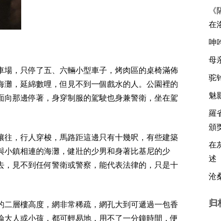
《
在
呻
母
車場，只停了五、六輛小型車子，烤肉區的桌椅滿佈
驼
海灘，延綿數哩，但見不到一個戲水的人。公園裡的
魅影
面向那邊停著，身穿制服的駕駛也身兼警衛，坐在駕
羅
頒
攘往，行人穿梭，馬路距這邊只有十幾呎，有些建築
在
與小鎮相連的海灘，健壯的少男和身著比基尼的少
述 
去，見不到任何警衛或警察，能代表法律的，只是十
沧
归
的二層樓高度，網非常稀疏，網孔大到可遞過一包香
論大人或小孩，都可輕易地，用不了一分鐘時間，便