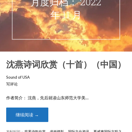
月度归档： 2022
年 11 月
沈燕诗词欣赏（十首）（中国）
Sound of USA
写评论
作者简介： 沈燕，先后就读山东师范大学美…
继续阅读 →
发帖时间：
世界诗歌欣赏
，
书画摄影
，
国际文化资讯
，
夏威夷国际文联之