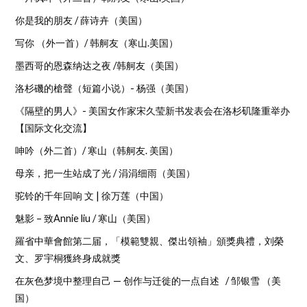
你是我的朋友 / 薛诗卉（美国）
写你 （外一首）/ 韩舸友（寒山.美国）
墨西哥的恩森纳达之夜 /韩舸友（美国）
洛杉磯的槍聲（短篇小说）- 杨强（美国）
《隔壁的男人》- 美国女作家宋久莹新书发表会在洛杉矶隆重举办
【国际文化交流】
呻吟（外二首）/ 寒山（韩舸友. 美国）
母亲，把一生站成了光 / 涓涓细雨（美国）
驼铃的千年回响 文 | 徐万莲（中国）
魅影 – 致Annie liu / 寒山（美国）
羅省中華會館第二届，「模範雙親、傑出領袖」頒獎典禮，刘榮
文、罗宇桐獲終身成就獎
在灰色梦境中整理自己 — 创作与迁徙的一点自述 / 邹银雪 （美
国）