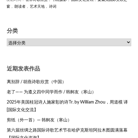
窗
，
朗读者
，
艺术天地
，
诗词
分类
近期发表作品
离别辞 / 胡燕诗歌欣赏（中国）
老了—— 为遵义四中同学而作 / 韩舸友（寒山）
2025年美国桂冠诗人施家彰的诗Tr. by William Zhou，周道模 译
[国际文化交流】
剪纸（外一首）— 韩舸友（寒山）
第六届丝绸之路国际诗歌艺术节在哈萨克斯坦阿拉木图圆满落幕
【国际文化咨询】