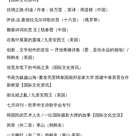
丝绸之路·归途 / 作者：徐万莲 ，英译：周道模（中国）
伊娃.达.曼德拉戈尔诗歌欣赏（十六首）（俄罗斯）
雛菊诗词欣赏 文 | 嵇春聲（中国）
在風中展翼的靈魂 / 九里安西王（美国）
创新，文学创作的首旨 — 序池青橡诗集《爱，是你永远的领地》/
韩舸友（美国）
张贵东笔下的书画之美（国际文化资讯）
书画为媒越山海–董发亮受聘泰国南邦皇家大学 搭建中泰美育合作
新桥梁【国际文化资讯】
衛生紙之亂 / 九里安西王（美国）
七月诗刊 – 世界华文诗歌学会专刊
韩国民的艺术人生 / 一位国际摄影大师的故事【国际文化交流】
风骨（外二首）寒山（韩舸友）
一片枫叶（外二首）韩舸友（寒山.美国）