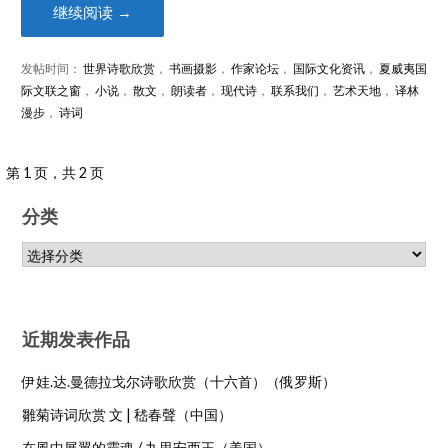
继续阅读 →
发帖时间：
世界诗歌欣赏
，
书画摄影
，
作家论坛
，
国际文化资讯
，
夏威夷国
际文联之窗
，
小说
，
散文
，
朗读者
，
现代诗
，
联系我们
，
艺术天地
，
译林
漫步
，
诗词
第 1 页，共 2 页
分类
近期发表作品
伊娃.达.曼德拉戈尔诗歌欣赏（十六首）（俄罗斯）
雛菊诗词欣赏 文 | 嵇春聲（中国）
在風中展翼的靈魂 / 九里安西王（美国）