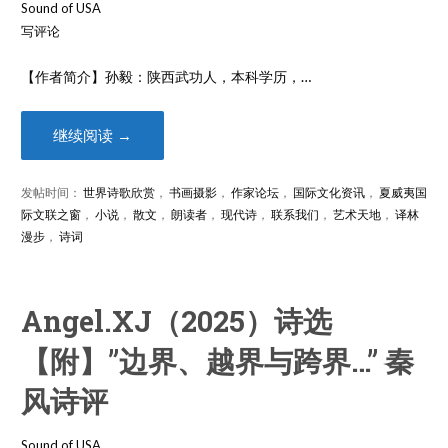
Sound of USA
写评论
【作者简介】孙毅：陕西武功人，本科学历，…
继续阅读 →
发帖时间：
世界诗歌欣赏
，
书画摄影
，
作家论坛
，
国际文化资讯
，
夏威夷国
际文联之窗
，
小说
，
散文
，
朗读者
，
现代诗
，
联系我们
，
艺术天地
，
译林
漫步
，
诗词
Angel.XJ（2025）诗选
【附】”边界、越界与跨界…” 秦
风诗评
Sound of USA