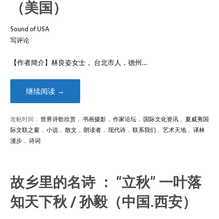
（美国）
Sound of USA
写评论
【作者簡介】林良姿女士， 台北市人，德州…
继续阅读 →
发帖时间：
世界诗歌欣赏
，
书画摄影
，
作家论坛
，
国际文化资讯
，
夏威夷国
际文联之窗
，
小说
，
散文
，
朗读者
，
现代诗
，
联系我们
，
艺术天地
，
译林
漫步
，
诗词
故乡里的名诗 ： “立秋” 一叶落
知天下秋 / 孙毅（中国.西安）