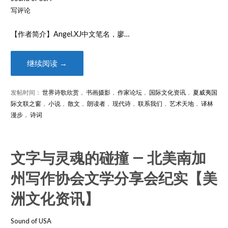
写评论
【作者简介】Angel.XJ中文笔名，廖…
继续阅读 →
发帖时间：
世界诗歌欣赏
，
书画摄影
，
作家论坛
，
国际文化资讯
，
夏威夷国
际文联之窗
，
小说
，
散文
，
朗读者
，
现代诗
，
联系我们
，
艺术天地
，
译林
漫步
，
诗词
文字与灵魂的碰撞 — 北美南加
州写作协会文学分享会纪实【美
洲文化资讯】
Sound of USA