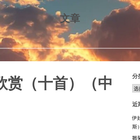
文章
分
欣赏（十首）（中
近
伊
斯
雛