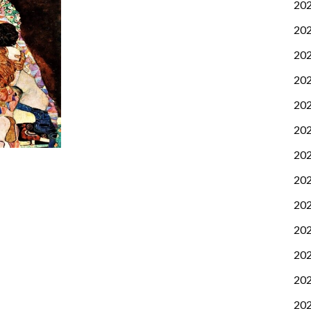
20
20
20
20
20
20
20
20
20
20
20
20
20