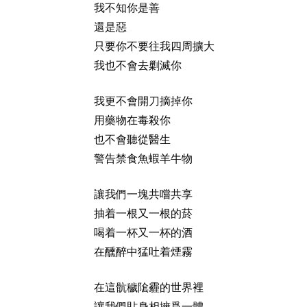
我不知你是善
還是惡
只要你不要往我四周擴大
我也不會去剿滅你
我更不會開刀摘掉你
用藥物在毒殺你
也不會聽從醫生
警告禁食魚蝦羊牛物
讓我們一塊共嚐共享
抽着一根又一根的菸
喝着一杯又一杯的酒
在醺醉中猛吐着煙霧
在這骯穢隂霾的世界裡
讓我們貼身相擁爲一體