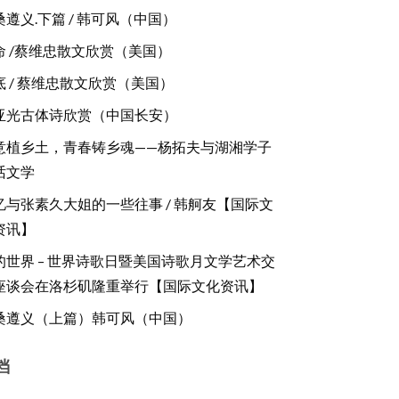
桑遵义.下篇 / 韩可风（中国）
命 /蔡维忠散文欣赏（美国）
底 / 蔡维忠散文欣赏（美国）
亚光古体诗欣赏（中国长安）
意植乡土，青春铸乡魂——杨拓夫与湖湘学子
话文学
忆与张素久大姐的一些往事 / 韩舸友【国际文
资讯】
的世界 – 世界诗歌日暨美国诗歌月文学艺术交
座谈会在洛杉矶隆重举行【国际文化资讯】
桑遵义（上篇）韩可风（中国）
档