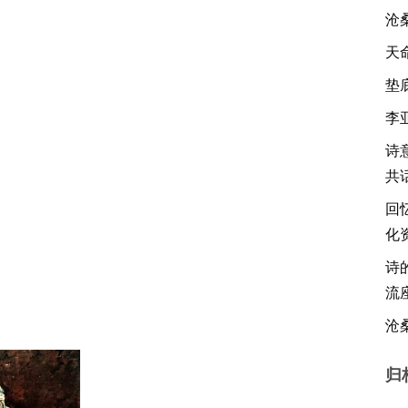
沧
天
垫
李
诗
共
回
化
诗
流
沧
归