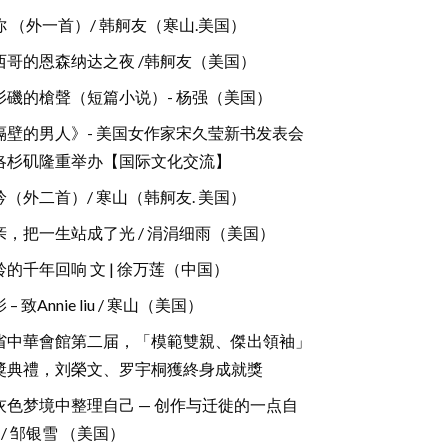
你 （外一首）/ 韩舸友（寒山.美国）
西哥的恩森纳达之夜 /韩舸友（美国）
杉磯的槍聲（短篇小说）- 杨强（美国）
隔壁的男人》- 美国女作家宋久莹新书发表会
洛杉矶隆重举办【国际文化交流】
吟（外二首）/ 寒山（韩舸友. 美国）
亲，把一生站成了光 / 涓涓细雨（美国）
铃的千年回响 文 | 徐万莲（中国）
 – 致Annie liu / 寒山（美国）
省中華會館第二届，「模範雙親、傑出領袖」
獎典禮，刘榮文、罗宇桐獲終身成就獎
灰色梦境中整理自己 — 创作与迁徙的一点自
/ 邹银雪 （美国）