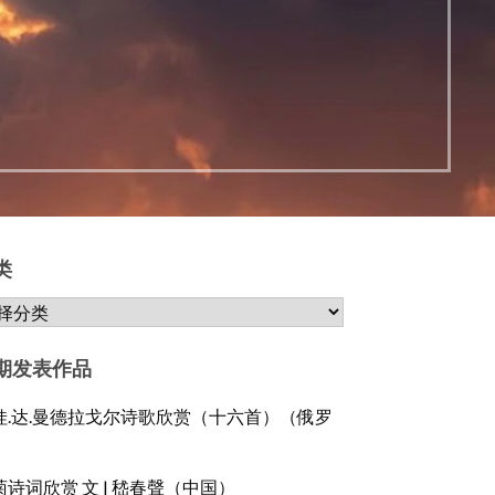
类
期发表作品
娃.达.曼德拉戈尔诗歌欣赏（十六首）（俄罗
）
菊诗词欣赏 文 | 嵇春聲（中国）