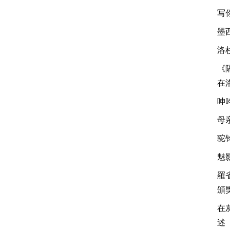
写
墨
洛
《
在
呻
母
驼
魅影
羅
頒
在
述 