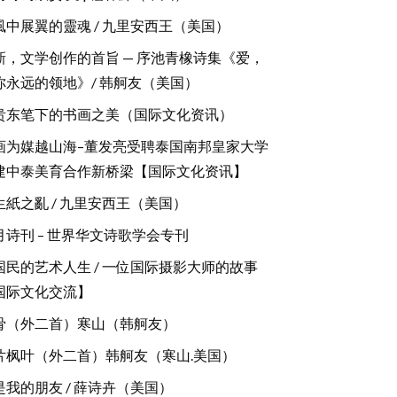
風中展翼的靈魂 / 九里安西王（美国）
新，文学创作的首旨 — 序池青橡诗集《爱，
你永远的领地》/ 韩舸友（美国）
贵东笔下的书画之美（国际文化资讯）
画为媒越山海–董发亮受聘泰国南邦皇家大学
建中泰美育合作新桥梁【国际文化资讯】
生紙之亂 / 九里安西王（美国）
月诗刊 – 世界华文诗歌学会专刊
国民的艺术人生 / 一位国际摄影大师的故事
国际文化交流】
骨（外二首）寒山（韩舸友）
片枫叶（外二首）韩舸友（寒山.美国）
是我的朋友 / 薛诗卉（美国）