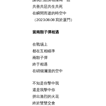
共善共惡共生共死
在瞬間而逝的時空中
（2023.08.08 寫於厦門）
當兩顆子彈相遇
在戰埸上
都在互相瞄準
兩顆子彈
終于相遇
在硝烟濔漫的空中
不知是你撃中我
還是我擊中你
拼出激烈的火花
終於雙雙交會