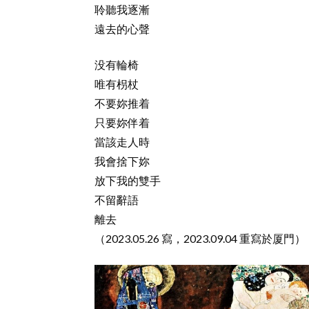
聆聽我逐漸
遠去的心聲
没有輪椅
唯有枴杖
不要妳推着
只要妳伴着
當該走人時
我會捨下妳
放下我的雙手
不留辭語
離去
（2023.05.26 寫，2023.09.04 重寫於厦門）