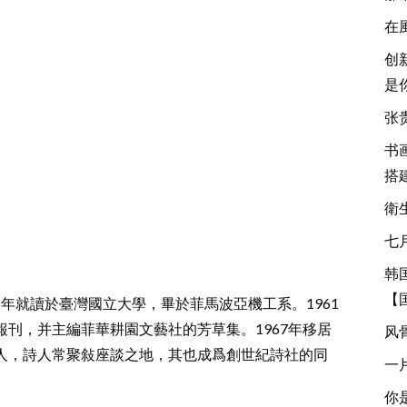
在
创
是
张
书
搭
衛
七
韩
【
56年就讀於臺灣國立大學，畢於菲馬波亞機工系。1961
刊，并主編菲華耕園文藝社的芳草集。1967年移居
风
人，詩人常聚敍座談之地，其也成爲創世紀詩社的同
一
你