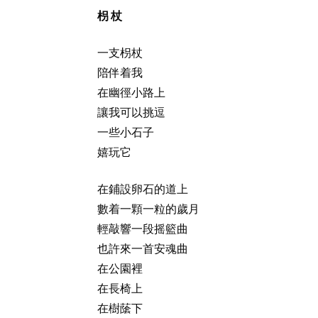
枴 杖
一支枴杖
陪伴着我
在幽徑小路上
讓我可以挑逗
一些小石子
嬉玩它
在鋪設卵石的道上
數着一顆一粒的歲月
輕敲響一段摇籃曲
也許來一首安魂曲
在公園裡
在長椅上
在樹䕃下