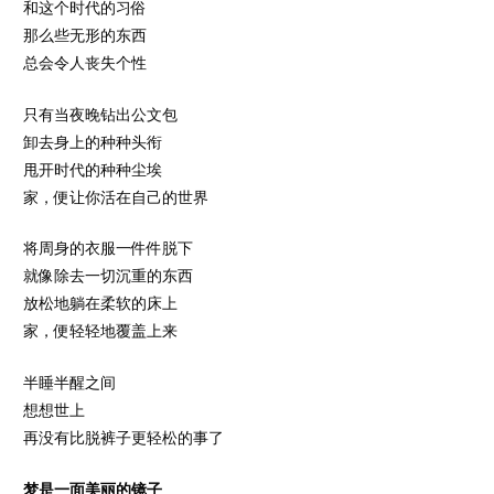
和这个时代的习俗
那么些无形的东西
总会令人丧失个性
只有当夜晚钻出公文包
卸去身上的种种头衔
甩开时代的种种尘埃
家，便让你活在自己的世界
将周身的衣服一件件脱下
就像除去一切沉重的东西
放松地躺在柔软的床上
家，便轻轻地覆盖上来
半睡半醒之间
想想世上
再没有比脱裤子更轻松的事了
梦是一面美丽的镜子