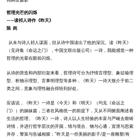
哲理光芒的闪烁
——读祁人诗作《昨天》
陈 岗
从未与诗人祁人谋面，但从诗中我读出了他的深沉。读《昨天》
（见诗集《命运之门》，中国文联出版公司）一诗，我能感觉一种
哲理的光晕在眼前闪烁。
从诗的营造和内部衍架来看，哲理诗可分为抒情言理型、象征喻理
型、析物示理型、言事明理型等多种，《昨天》一诗大致介于前二
类之间，意象与理性融合得恰到好处。
应该说，《昨天》一诗是《今天》和《明天》（均见《命运之
门》）的姊妹篇，三者在风格统一的前提下，又从不同侧面阐述着
生活的哲理。《昨天》一诗，诗人以人生经验的丰富与严峻去熔铸
诗情，并进行哲学层次的开掘，情与境合、物与心通，宣泄与思索
并存，警策与告诫相握：“昨天是一些美丽的影子/是一座雕塑/有