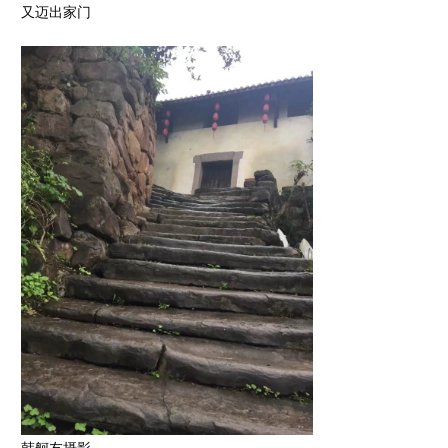
又迈出家门
韩舸友摄影