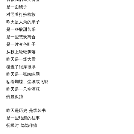
是一面镜子
对照着打扮梳妆
昨天是人为的果子
是一些酸甜苦乐
是一些悲欢离合
是一片变色叶子
从枝上轻轻飘落
昨天是一场大雪
覆盖了很厚很厚
昨天是一张蜘蛛网
粘着蝴蝶、尘埃或飞蛾
昨天是一只空酒瓶
倍显孤独
昨天是历史 是线装书
是一些结痂的往事
抚摸时 隐隐作痛