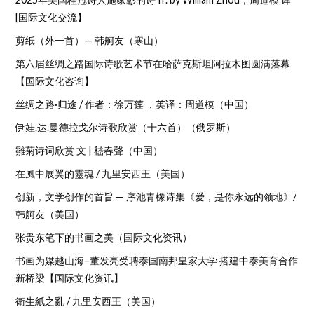
[国际文化交流】
剪纸（外一首）— 韩舸友（寒山）
第六届丝绸之路国际诗歌艺术节在哈萨克斯坦阿拉木图圆满落幕
【国际文化咨询】
丝绸之路·归途 / 作者：徐万莲 ，英译：周道模（中国）
伊娃.达.曼德拉戈尔诗歌欣赏（十六首）（俄罗斯）
雛菊诗词欣赏 文 | 嵇春聲（中国）
在風中展翼的靈魂 / 九里安西王（美国）
创新，文学创作的首旨 — 序池青橡诗集《爱，是你永远的领地》/
韩舸友（美国）
张贵东笔下的书画之美（国际文化资讯）
书画为媒越山海–董发亮受聘泰国南邦皇家大学 搭建中泰美育合作
新桥梁【国际文化资讯】
衛生紙之亂 / 九里安西王（美国）