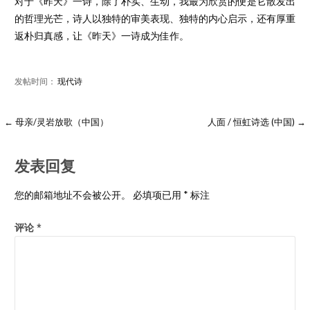
对于《昨天》一诗，除了朴实、生动，我最为欣赏的便是它散发出
的哲理光芒，诗人以独特的审美表现、独特的内心启示，还有厚重
返朴归真感，让《昨天》一诗成为佳作。
发帖时间：
现代诗
← 母亲/灵岩放歌（中国）
人面 / 恒虹诗选 (中国) →
发表回复
您的邮箱地址不会被公开。
必填项已用
*
标注
评论
*