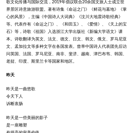
歌文化传播与国际交流，2019年倡议联合20余国文旅人士成立世
界景区诗意旅游联盟。著有诗集《命运之门》《鲜花与墓地》《掌
心的风景》，主编《中国诗人大词典》《汶川大地震诗歌经典》
等。代表作有《命运之门》、《和田玉》、《爱情》、《天上的宝
石》等，诗歌《祖国》入选浙江大学出版社《新编大学语文》课
本。诗歌翻译为英文、法文、德文、日文、韩文、俄文、罗马尼亚
文、孟加拉文等多种文字在各国发表。曾率中国诗人代表团先后访
问英国、法国、罗马尼亚、南非、斐济、越南、津巴布韦、韩国、
老挝、印度、斯里兰卡等国家和地区。
昨天
昨天是一曲悠歌
令天下人
诉断衷肠
昨天是一些美丽的影子
是一座雕塑
有很高的审美价值