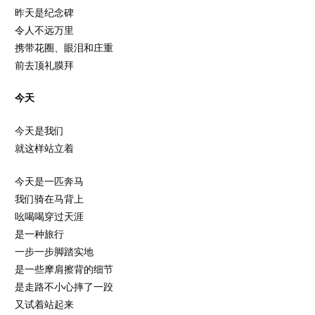
昨天是纪念碑
令人不远万里
携带花圈、眼泪和庄重
前去顶礼膜拜
今天
今天是我们
就这样站立着
今天是一匹奔马
我们骑在马背上
吆喝喝穿过天涯
是一种旅行
一步一步脚踏实地
是一些摩肩擦背的细节
是走路不小心摔了一跤
又试着站起来