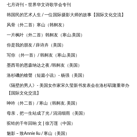
七月诗刊 – 世界华文诗歌学会专刊
韩国民的艺术人生 / 一位国际摄影大师的故事【国际文化交流】
风骨（外二首）寒山（韩舸友）
一片枫叶（外二首）韩舸友（寒山.美国）
你是我的朋友 / 薛诗卉（美国）
写你 （外一首）/ 韩舸友（寒山.美国）
墨西哥的恩森纳达之夜 /韩舸友（美国）
洛杉磯的槍聲（短篇小说）- 杨强（美国）
《隔壁的男人》- 美国女作家宋久莹新书发表会在洛杉矶隆重举办
【国际文化交流】
呻吟（外二首）/ 寒山（韩舸友. 美国）
母亲，把一生站成了光 / 涓涓细雨（美国）
驼铃的千年回响 文 | 徐万莲（中国）
魅影 – 致Annie liu / 寒山（美国）