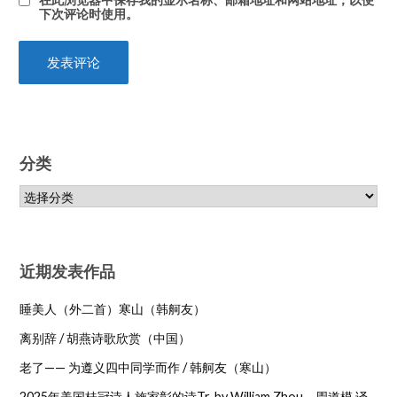
下次评论时使用。
分类
近期发表作品
睡美人（外二首）寒山（韩舸友）
离别辞 / 胡燕诗歌欣赏（中国）
老了—— 为遵义四中同学而作 / 韩舸友（寒山）
2025年美国桂冠诗人施家彰的诗Tr. by William Zhou，周道模 译