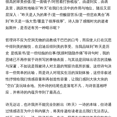
很高的审美价值/是一面镜子/对照着打扮梳妆”。由虚到实，由表
及里，跳跃性地喻示“昨天”在我们生活中的作用与地位。随后又层
层深入：“昨天是人为的果子/是一些酸甜苦乐/是一些悲欢离合”再
到“昨天是一场大雪/覆盖了很厚很厚”。诗人除了感慨时光的逝者
如斯外，是否还有另一种暗示呢？
哲理诗不应为空洞无物的说教或干巴巴的口号，而应使人们在沉思
中得到美的愉悦，在启迪后得到美的享受。当我品味到“昨天是历
史 是线装书/是一些结痂的往事/抚摸时隐隐作痛”等诗句时，我的
思绪已不再停留于诗所写的事物表面，与其说是回味出语言的流畅
与深邃，不如说是我被诗人对主题的驾驭功底所折服。这些诗句决
非一些简单的比喻，而是诗人对现实生活的深刻体验，这些非叙述
性抒情给我们情感容量和再创造性容量，让我们感到大块大块的
“空白”及玩味余地。另外诗的结尾也是落笔不凡，与诗首遥相呼
应，并将诗的内蕴升华到了最高点。
诗无达诂，也许我并不能完全剖析出《昨天》一诗的本味，但诗通
过情感语言为中介和内驱力，将美传递给读者这点我们无法否认。