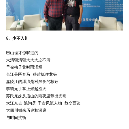
8、少不入川
巴山怪才惊叹过的
大清朝清朝大大大之不清
早被梅子黄时雨沤烂
长江是匹奔马 很难抓住龙头
嘉陵江的浑浊是对黑夜的救赎
李调元手掌上燃起渔火
苏氏兄妹从眉山的雨夜里带出光明
大江东去 浪淘尽 千古风流人物 故垒西边
大四川搬来历史和深邃
与时间抗衡