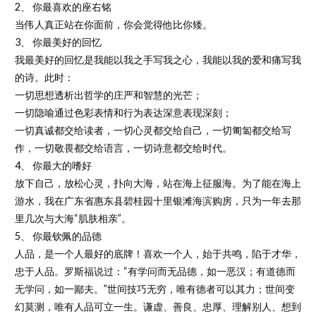
2、 你最喜欢的座右铭
当伟人真正站在你面前，你会觉得他比你矮。
3、 你最美好的回忆
我最美好的回忆是我能以我之手写我之心，我能以我的爱和痛写我
的诗。此时：
一切思想透析出哲学的庄严和智慧的光芒；
一切隐喻通过色彩表情和行为表达深意表现深刻；
一切真诚都交给读者，一切心灵都交给自己，一切匍匐都交给写
作，一切敬畏都交给语言，一切诗意都交给时代。
4、 你最大的嗜好
放下自己，放松心灵，扑向大海，站在海上征服海。为了能在海上
游水，我在广东省惠东县碧桂园十里银滩海滨购房，只为一年去那
里几次与大海“肌肤相亲”。
5、 你最钦佩的品德
人品，是一个人最好的底牌！喜欢一个人，始于共鸣，陷于才华，
忠于人品。罗斯福说过：“有学问而无品德，如一恶汉；有道德而
无学问，如一鄙夫。”世间技巧无穷，唯有德者可以其力；世间变
幻莫测，唯有人品可立一生。谦虚、善良、忠厚、理解别人、想到