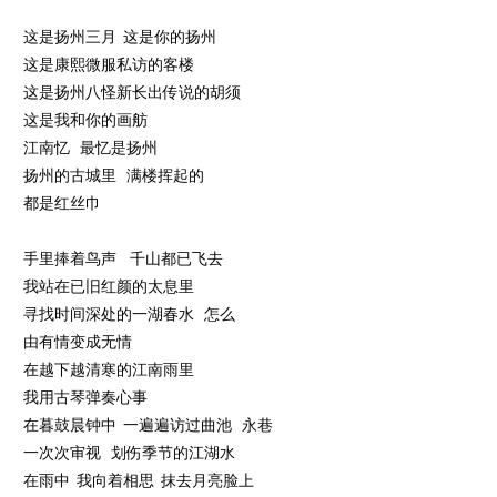
这是扬州三月 这是你的扬州
这是康熙微服私访的客楼
这是扬州八怪新长出传说的胡须
这是我和你的画舫
江南忆 最忆是扬州
扬州的古城里 满楼挥起的
都是红丝巾
手里捧着鸟声 千山都已飞去
我站在已旧红颜的太息里
寻找时间深处的一湖春水 怎么
由有情变成无情
在越下越清寒的江南雨里
我用古琴弹奏心事
在暮鼓晨钟中 一遍遍访过曲池 永巷
一次次审视 划伤季节的江湖水
在雨中 我向着相思 抹去月亮脸上