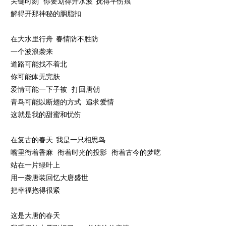
关键时刻 你要划得开水波 抚得平伤痕
解得开那神秘的胭脂扣
在大水里行舟 春情防不胜防
一个波浪袭来
道路可能找不着北
你可能体无完肤
爱情可能一下子被 打回唐朝
青鸟可能以断翅的方式 追求爱情
这就是我的甜蜜和忧伤
在复古的春天 我是一只相思鸟
嘴里衔着香麻 衔着时光的投影 衔着古今的梦呓
站在一片绿叶上
用一袭唐装回忆大唐盛世
把幸福抱得很紧
这是大唐的春天