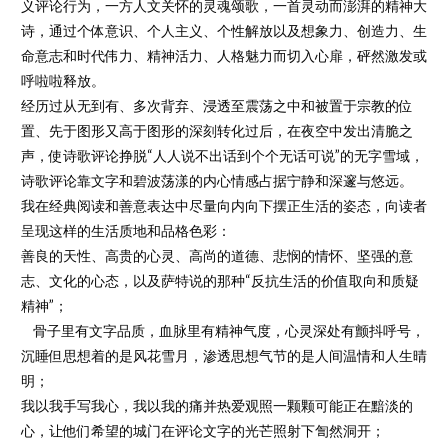
义评论行为，一方人文关怀的灵魂颂歌，一首灵动而澎湃的精神大
诗，通过个体意识、个人主义、个性解放以及想象力、创造力、生
命意志和时代伟力、精神活力、人格魅力而切入心扉，砰然激发或
呼啦啦释放。
经历过从无到有、多次背弃、浸透至震荡之中和被置于宗教的位
置、先于图形又高于图形的深刻转化过后，在夜空中发出清脆之
声，使诗歌评论挣脱“人人说不出话到个个无话可说”的无字雪域，
诗歌评论靠文字和碧波荡漾的内心情感占据宁静和深邃与悠远。
我在经典阅读和善意表达中尽量向内向下摆正生活的姿态，向读者
呈现这样的生活质地和品格色彩：
善良的天性、高贵的心灵、高尚的道德、悲悯的情怀、坚强的意
志、文化的心态，以及萨特说的那种“反抗生活的价值取向和质疑
精神”；
骨子里有文字品质，血脉里有精神气度，心灵深处有颤抖呼号，
沉睡但思想着的是风花雪月，渗透思想气节的是人间温情和人生晴
明；
我以我手写我心，我以我的痛并热爱观照一颗颗可能正在黯淡的
心，让他们希望的城门在评论文字的光芒照射下訇然洞开；