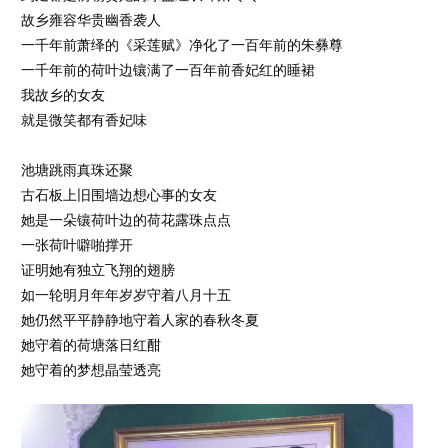
故乡雍容华贵幽香袭人
一千年前萧绎的《采莲赋》净化了一百年前的朱彝尊
一千年前的荷叶边镶满了一百年前香妃红的睡裙
我故乡的女友
就是微笑都有香妃味
池塘跳雨真珠还聚
古石板上旧围墙边想心事的女友
她是一朵镶荷叶边的荷花露珠点点
一张荷叶噼啪撑开
证明她有独立飞翔的翅膀
如一轮明月年年岁岁守着八月十五
她仍然平平静静地守着人家的春秋冬夏
她守着的荷塘落日红酣
她守着的梦想晶莹透亮