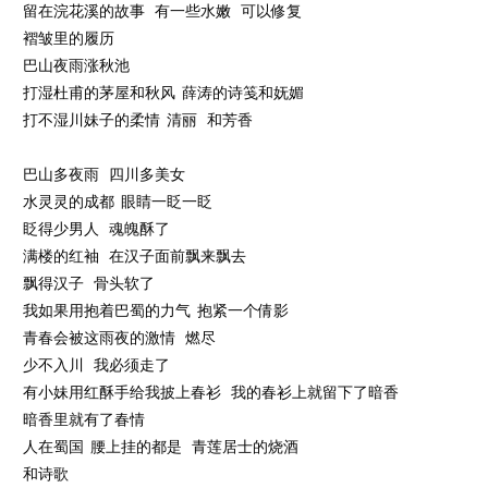
留在浣花溪的故事 有一些水嫩 可以修复
褶皱里的履历
巴山夜雨涨秋池
打湿杜甫的茅屋和秋风 薛涛的诗笺和妩媚
打不湿川妹子的柔情 清丽 和芳香
巴山多夜雨 四川多美女
水灵灵的成都 眼睛一眨一眨
眨得少男人 魂魄酥了
满楼的红袖 在汉子面前飘来飘去
飘得汉子 骨头软了
我如果用抱着巴蜀的力气 抱紧一个倩影
青春会被这雨夜的激情 燃尽
少不入川 我必须走了
有小妹用红酥手给我披上春衫 我的春衫上就留下了暗香
暗香里就有了春情
人在蜀国 腰上挂的都是 青莲居士的烧酒
和诗歌