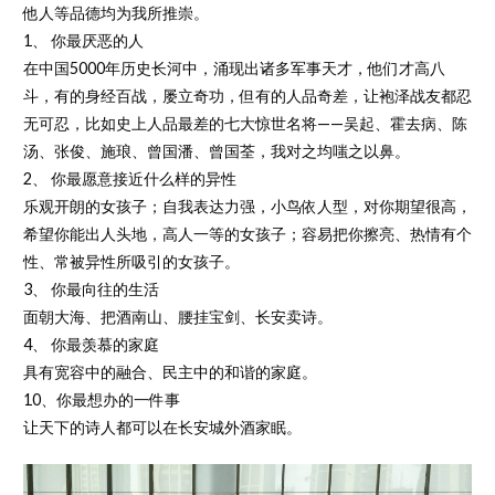
他人等品德均为我所推崇。
1、 你最厌恶的人
在中国5000年历史长河中，涌现出诸多军事天才，他们才高八
斗，有的身经百战，屡立奇功，但有的人品奇差，让袍泽战友都忍
无可忍，比如史上人品最差的七大惊世名将——吴起、霍去病、陈
汤、张俊、施琅、曾国潘、曾国荃，我对之均嗤之以鼻。
2、 你最愿意接近什么样的异性
乐观开朗的女孩子；自我表达力强，小鸟依人型，对你期望很高，
希望你能出人头地，高人一等的女孩子；容易把你擦亮、热情有个
性、常被异性所吸引的女孩子。
3、 你最向往的生活
面朝大海、把酒南山、腰挂宝剑、长安卖诗。
4、 你最羡慕的家庭
具有宽容中的融合、民主中的和谐的家庭。
10、你最想办的一件事
让天下的诗人都可以在长安城外酒家眠。