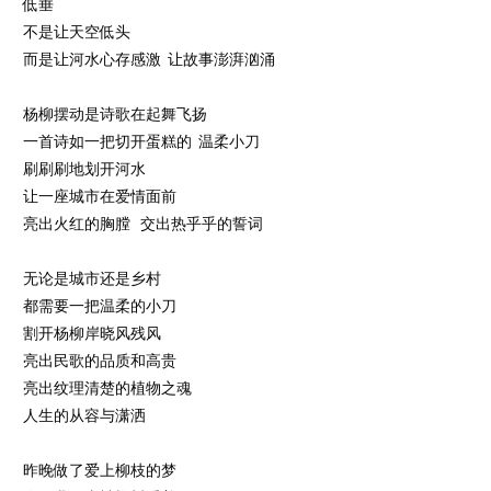
低垂
不是让天空低头
而是让河水心存感激 让故事澎湃汹涌
杨柳摆动是诗歌在起舞飞扬
一首诗如一把切开蛋糕的 温柔小刀
刷刷刷地划开河水
让一座城市在爱情面前
亮出火红的胸膛 交出热乎乎的誓词
无论是城市还是乡村
都需要一把温柔的小刀
割开杨柳岸晓风残风
亮出民歌的品质和高贵
亮出纹理清楚的植物之魂
人生的从容与潇洒
昨晚做了爱上柳枝的梦