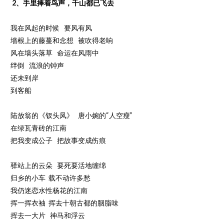
2、手里捧着鸟声，千山都已飞去
我在风起的时候 要风有风
墙根上的藤蔓和念想 被吹得老响
风在墙头落草 命运在风雨中
绊倒 流浪的钟声
还未到岸
到客船
陆放翁的《钗头凤》 唐小婉的“人空瘦”
在绿瓦青砖的江南
把我变成公子 把故事变成伤痕
驿站上的云朵 要死要活地缠绵
归乡的小车 载不动许多愁
我仍迷恋水性杨花的江南
挥一挥衣袖 挥去十朝古都的胭脂味
挥去一大片 神马和浮云