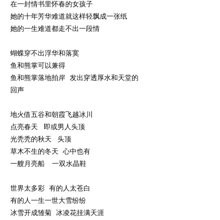
在一封情书里怀春的女孩子
她的十年芳华难道就这样轻飘成一张纸
她的一生难道都走不出一段情
蝴蝶穿不出浮华和落寞
鱼和熊掌可以兼得
鱼和熊掌落地拍岸 发出穿透厚水和天堂的
回声
地火借五谷和朝霞飞越冰川
点亮春天 即或男人头顶
光秃秃的秋天 头顶
草木不生的冬天 心中也有
一艘月亮船 一双水晶鞋
世界太多彩 有的人太苍白
有的人一生一世大雪纷纷
冰雪开成雏菊 冰凌花挂满天涯