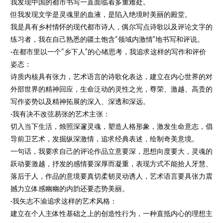
我发现中国的都市书写一直面临着多重难处。
但我发现文学是灵魂里的血液，是陷入绝境时美丽的殿堂。
我是具有乡村情怀的现代都市诗人，偶尔写点诗歌以及评论文字的
练习者，我在自己熟悉的疆土饱含“领域内激情”地书写和评说。
·在都市里以一个“乡下人”的心绪思考，我追求这样的写作和评价
姿态：
诗质内核具有张力，艺术语言的诗歌化表达，建立在内心世界的对
外部世界的精神回应，生命泛动的灵性之光，尊荣、激越、高贵的
写作姿势以及精神拓展的深入、深透和深远。
·我有决不改弦易张的艺术主张：
切入当下生活，烛照深邃灵魂，塑造人格形象，激发生命意志，倡
导前卫艺术，发掘纵深激情，追求经典表述，绘制奇美意境。
一句话，我要求自己的评论作品立意要深，思想向度要大，灵魂的
跃动要激越，抒发的感情要深厚而凝重，表现方式不能拾人牙慧、
落后于人，作品的意境要真切柔韧灵动诱人，艺术语言要具张力震
撼力立体感幽幽的内韵还要态势美丽。
·我矢志不渝追求这样的艺术风格：
建立在个人主体性基础之上的创造性行为，一种直抵内心的理想主