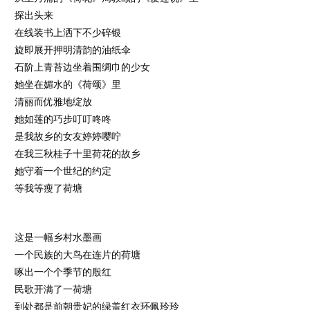
探出头来
在线装书上洒下不少碎银
旋即展开押明清韵的油纸伞
石阶上青苔边坐着围绸巾的少女
她坐在媚水的《荷颂》里
清丽而优雅地绽放
她如莲的巧步叮叮咚咚
是我故乡的女友婷婷嘤咛
在我三秋桂子十里荷花的故乡
她守着一个世纪的约定
等我等瘦了荷塘
这是一幅乡村水墨画
一个民族的大鸟在连片的荷塘
啄出一个个季节的殷红
民歌开满了一荷塘
到处都是前朝贵妃的绿盖红衣环佩玲玲