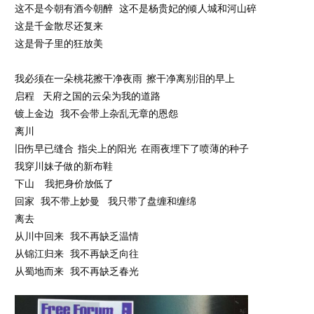
这不是今朝有酒今朝醉 这不是杨贵妃的倾人城和河山碎
这是千金散尽还复来
这是骨子里的狂放美
我必须在一朵桃花擦干净夜雨 擦干净离别泪的早上
启程 天府之国的云朵为我的道路
镀上金边 我不会带上杂乱无章的恩怨
离川
旧伤早已缝合 指尖上的阳光 在雨夜埋下了喷薄的种子
我穿川妹子做的新布鞋
下山 我把身价放低了
回家 我不带上妙曼 我只带了盘缠和缠绵
离去
从川中回来 我不再缺乏温情
从锦江归来 我不再缺乏向往
从蜀地而来 我不再缺乏春光