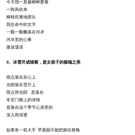
今天我一直被柳树爱着
一阵风吹来
柳枝优雅地摆头
我生命中的文字
一颗一颗飘落在河岸
河水里的心事
微波荡漾
6、冰雪开成雏菊，是女孩子的极端之美
雨点落在良心上
光阴落在雪片上
雨点和光阴 是落在
冬至门楣上的深情
是落在这个季节心扉里的
深入和深透
如果有一双大手 早晨能不能把握住夜晚