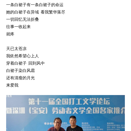
一条白裙子有一条白裙子的命运
她的白裙子在异域 看我繁华落尽
一切回忆无法折叠
往事一收起来
就疼
天已太苍凉
我依然希望心上人
穿着白裙子 回到风中
白裙子染白风霜
还有清瘦的月光
来爱我