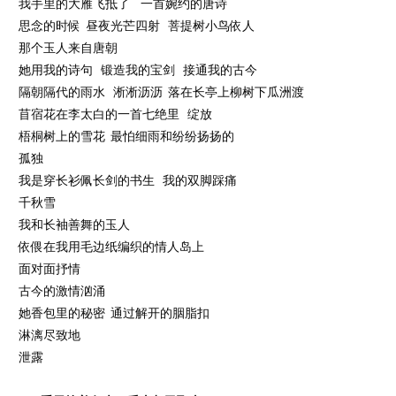
我手里的大雁飞抵了 一首婉约的唐诗
思念的时候 昼夜光芒四射 菩提树小鸟依人
那个玉人来自唐朝
她用我的诗句 锻造我的宝剑 接通我的古今
隔朝隔代的雨水 淅淅沥沥 落在长亭上柳树下瓜洲渡
苜宿花在李太白的一首七绝里 绽放
梧桐树上的雪花 最怕细雨和纷纷扬扬的
孤独
我是穿长衫佩长剑的书生 我的双脚踩痛
千秋雪
我和长袖善舞的玉人
依偎在我用毛边纸编织的情人岛上
面对面抒情
古今的激情汹涌
她香包里的秘密 通过解开的胭脂扣
淋漓尽致地
泄露