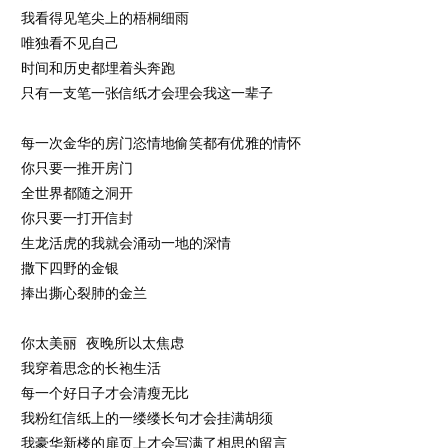
我看得见笔尖上的梧桐细雨
唯独看不见自己
时间和历史都埋着头奔跑
只有一支笔一张信纸才会理会我这一辈子
每一次金华的房门恣情地偷笑都有优雅的情怀
你只要一推开房门
全世界都随之洞开
你只要一打开信封
生龙活虎的我就会涌动一地的深情
撒下四野的金银
捧出撕心裂肺的金兰
你太美丽 夜晚所以太焦虑
我穿着思念的长袍生活
每一个好日子才会清瘦无比
我粉红信纸上的一缕缕长句才会挂满胡须
我豪华新楼的扉页上才会写满了相思的留言