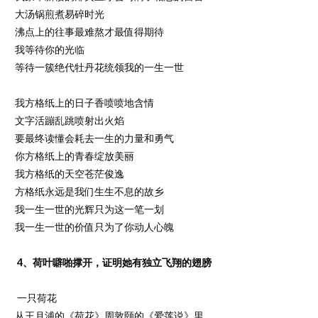
大汤锅煎煮易碎时光
沸点上的往事最难熬才最值得期待
我等待你的光临
等待一簇绝代牡丹花统领我的一生一世
我方格纸上的日子香喷喷地含情
文字活蹦乱跳喷射出火焰
要最终读懂会耗去一生的力量和勇气
你方格纸上的青春绽放美丽
我方格纸的天空苍茫俊逸
方格纸永远是我们生生不息的故乡
我一生一世的光辉只为这一笔一划
我一生一世的价值只为了你动人心魄
4、荷叶噼啪撑开，证明她有独立飞翔的翅膀
一只荷花
从王月浦的《荷花》周敦颐的《爱莲说》里