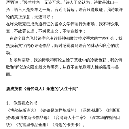
严羽说：“羚羊挂角，无迹可求。”诗人于坚认为，诗歌是冰山一
角，语言只是羚羊之一角。言近而旨远，语言只是痕迹，我诗歌评
论的真正深意，无迹可寻；
在哗众取宠已成为通行证的当今文学评论行为市场，我不哗众取
宠，不故弄玄虚，不叫卖主义，不制造纷争；
在这个目光飞转谈字色变连眼神都做过拉皮手术的世俗社会，我
抚摸着文字的心评论作品，随时感觉得到语言的脉动和良心的跳
动。
如埃利蒂斯，我的诗歌和评论去除了悲壮中的冷硬色彩，我的诗
歌和评论追求阳光般火热明亮，从容不迫地歌颂人性的温暖与美
丽。
唐成茂答《当代诗人》杂志的“人生十问”
1、 你最喜欢的书
《博尔赫斯诗选》《钢铁是怎样炼成的》《汤姆·琼斯》《维斯瓦
娃·希姆博尔斯卡作品选》《台湾诗人十二家》《叔本华的顿悟口
诀》《瓦雷里作品全集》《海边的卡夫卡》。