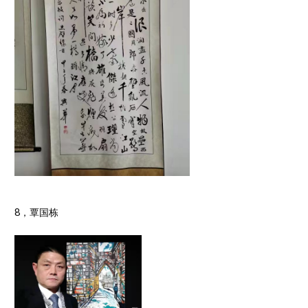
8，覃国栋