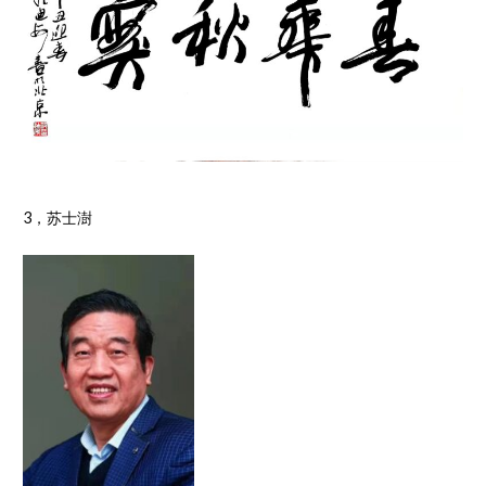
3，苏士澍