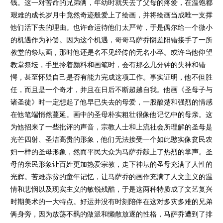
钱。这一对苦命的兄弟俩，年幼时就失去了父母的疼爱，在温饱都
艰难的成长岁月中竟然奇迹般爱上了绘画，并将绘画当成唯一支撑
他们活下去的理由。也许命运待他们太严苛，于是偶尔给一个微小
的机遇作为补偿。因为这个机遇，哥哥马萨乔阴差阳错接手了一所
教堂的祭坛画，那时他还是名不见经传的无名小卒。或许当他仰望
教堂祭坛，手里拎着颜料和画笔时，会有那么几分钟的失神和错
愕，甚至怀疑自己是否有能力完成这项工作。事实证明，他不但胜
任，而且是一个奇才，并且在日后不断超越自我。他画《圣母子与
诸圣徒》时一定想起了他早已失去的母爱，一股酸楚和强烈的情感
在他笔端悄然蔓延。画中的圣母朴实粗壮很像他记忆中的母亲。这
为他招来了一些批评的声音，宗教人士和上流社会所理解的圣母是
光芒四射、圣洁高贵的形象，他们无法接受一个如此憨实像贫民农
妇一样的圣母形象，然而平民大众为马萨乔献上了热烈的掌声。圣
母的亲民形象让百姓更加热爱宗教，走下神坛的圣母充满了人性的
光辉。苦难赤贫的童年记忆，让马萨乔的画作充满了人文主义的温
情和悲悯以及现实主义的敏锐残酷，于是这两种特质成了文艺复兴
时期美术的一大特点。好运并没有时刻陪伴在这对多灾多难的兄弟
俩身旁，因为放荡不羁的做派和懒散放逐的性格，马萨乔遭到了排