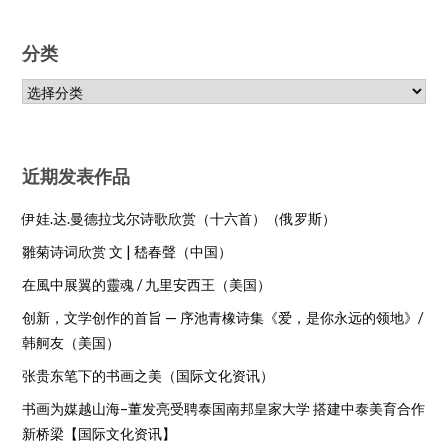
分类
近期发表作品
伊娃.达.曼德拉戈尔诗歌欣赏（十六首）（俄罗斯）
雛菊诗词欣赏 文 | 嵇春聲（中国）
在風中展翼的靈魂 / 九里安西王（美国）
创新，文学创作的首旨 — 序池青橡诗集《爱，是你永远的领地》/
韩舸友（美国）
张贵东笔下的书画之美（国际文化资讯）
书画为媒越山海–董发亮受聘泰国南邦皇家大学 搭建中泰美育合作
新桥梁【国际文化资讯】