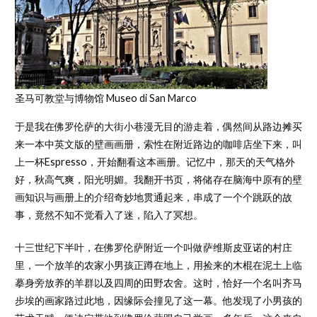
圣马可教堂与博物馆 Museo di San Marco
于是我在佛罗伦萨的大街小巷漫无目的游走着，偶然间从路边摊买
来一本中英文版的壁画画册，索性在附近路边的咖啡店坐下来，叫
上一杯Espresso，开始翻看这本画册。记忆中，那天的天气格外
好，秋高气爽，阳光明媚。我翻开书页，将储存在脑海中原有的壁
画知识与画册上的介绍奇妙地贯通起来，串成了一个个跳跃的故
事，竟然不知不觉看入了迷，陷入了冥想。
十三世纪下半叶，在佛罗伦萨附近一个叫做萨维斯皮亚诺的村庄
里，一个放羊的农家小男孩正蹲在地上，用捡来的木棍在泥土上临
摹身旁放养的羊群以及四周的田野农舍。这时，恰好一个名叫齐马
步埃的画家路过此地，因缘际会撞见了这一幕。他发现了小男孩的