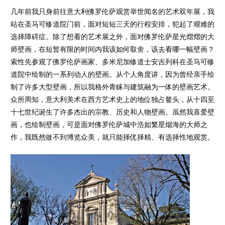
几年前我只身前往意大利佛罗伦萨观赏举世闻名的艺术双年展，我
站在圣马可修道院门前，面对短短三天的行程安排，犯起了艰难的
选择障碍症。除了想看的艺术展之外，面对佛罗伦萨星光熠熠的大
师壁画，在短暂有限的时间内我该如何取舍，该去看哪一幅壁画？
索性先参观了佛罗伦萨画家、多米尼加修道士安吉列科在圣马可修
道院中绘制的一系列动人的壁画。从个人角度讲，因为曾经亲手绘
制了许多大型壁画，所以我格外青睐与建筑融为一体的壁画艺术。
众所周知，意大利美术在西方艺术史上的地位独占鳌头，从十四至
十七世纪诞生了许多杰出的宗教、历史和人物壁画。虽然我喜爱壁
画，也绘制壁画，可是面对佛罗伦萨城中浩如繁星烟海的大师之
作，我既然做不到博览众美，就只能择优择精、有选择性地观赏。