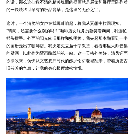
的话，那么这些数不清的精美瑰丽的壁画就是展馆和展厅里陈列着
的一块块稀世罕有的极品翡翠，是这里的无价之宝。
这时，一个清脆的女声在我耳畔响起，将我从冥想中拉回现实。
“请问，还需要什么别的吗？”咖啡店女服务员微笑着询问，我连忙
摇头摆手。外面的阳光依旧那样和煦明媚，我夹起那本翻看到一半
的画册走出了咖啡店。我决定先去圣十字教堂，看看那里大师云集
的壁画，以此作为壁画路线的第一站。这一天格外美好，清风迎面
徐徐吹来，仿佛从文艺复兴时代的佛罗伦萨老城刮来，带着历史古
旧芬芳的气息，让我的身心极度放松愉悦。