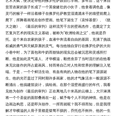
艺术天赋，便决定带他到佛罗伦萨跟自己学画。多年后，这个来自
贫苦农家的孩子长成了一个英俊健壮的小伙子，他拿着调色盘，像
灵巧的猴子一样沿着梯子在佛罗伦萨教堂湿漉漉未干的墙壁前爬上
爬下，挥舞着画笔在创作壁画。他笔下诞生了《哀悼基督》、《犹
大之吻》、《最后的审判》这样流芳千古的壁画杰作，也奠定了文
艺复兴艺术的现实主义基础，被称为“欧洲绘画之父”，他就是乔
托。这个来自农家的孩子，血液中奔流着自由的基因，充满了挑战
权威的勇气和天赋异禀的灵气。每当他独自穿行在佛罗伦萨的大街
小巷中时，为了面包和牛奶而烦恼的现实总会被沉思和灵感所打
断。他是如此灵气逼人、才华横溢，毅然舍弃了当时流行的在他看
来无比做作的拜占庭画风，转而将自己对人性和世界的理解注入笔
端。于是，一个个鲜活生动、有血有肉的人物在他的笔下源源诞
生。他的光芒盖过了同时期许多画家，他的才气像活水一般源源不
断涌出，他搞建筑设计，搞绘画。在那个湿壁画盛行的年代，我看
见他为创作《最后的审判》正在离地几十米高的云梯上，大汗淋漓
将一个个圣徒的面部叠画在一起，赋予每个人不同的神情。他是在
边画边构思，还是即兴创作、一挥而就呢？我不得而知，但是我理
解才华横溢的人骨子里都是桀骜不驯的，乔托也不例外。他的一生