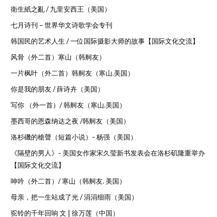
衛生紙之亂 / 九里安西王（美国）
七月诗刊 – 世界华文诗歌学会专刊
韩国民的艺术人生 / 一位国际摄影大师的故事【国际文化交流】
风骨（外二首）寒山（韩舸友）
一片枫叶（外二首）韩舸友（寒山.美国）
你是我的朋友 / 薛诗卉（美国）
写你 （外一首）/ 韩舸友（寒山.美国）
墨西哥的恩森纳达之夜 /韩舸友（美国）
洛杉磯的槍聲（短篇小说）- 杨强（美国）
《隔壁的男人》- 美国女作家宋久莹新书发表会在洛杉矶隆重举办
【国际文化交流】
呻吟（外二首）/ 寒山（韩舸友. 美国）
母亲，把一生站成了光 / 涓涓细雨（美国）
驼铃的千年回响 文 | 徐万莲（中国）