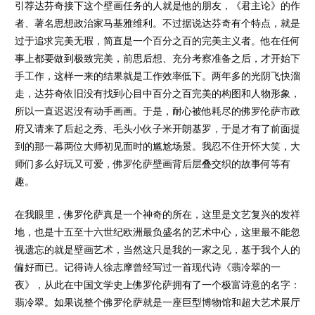
引荐达芬奇接下这个壁画任务的人就是他的朋友，《君主论》的作
者、著名思想政治家马基雅维利。不过据说达芬奇有个特点，就是
过于追求完美无瑕，简直是一个百分之百的完美主义者。他在任何
事上都要做到极致完美，前思后想、充分考察准备之后，才开始下
手工作，这样一来的结果就是工作效率低下。两年多的光阴飞快溜
走，达芬奇依旧没有找到心目中百分之百完美的构图和人物形象，
所以一直迟迟没有动手画画。于是，耐心被他耗尽的佛罗伦萨市政
府又请来了后起之秀、毛头小伙子米开朗基罗，于是才有了前面提
到的那一幕两位大师初见面时的尴尬场景。我忍不住开怀大笑，大
师们多么好玩又可爱，佛罗伦萨壁画背后层叠交织的故事何等有
趣。
在我眼里，佛罗伦萨真是一个神奇的所在，这里是文艺复兴的发祥
地，也是十五至十六世纪欧洲最负盛名的艺术中心，这里最不能忽
视遗忘的就是壁画艺术，当然这只是我的一家之见，基于我个人的
偏好而已。记得诗人徐志摩曾经写过一首现代诗《翡冷翠的一
夜》，从此在中国文学史上佛罗伦萨拥有了一个极富诗意的名字：
翡冷翠。如果说整个佛罗伦萨就是一座巨型博物馆和超大艺术展厅