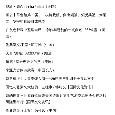
魅影 – 致Annie liu / 寒山（美国）
羅省中華會館第二届，「模範雙親、傑出領袖」頒獎典禮，刘榮
文、罗宇桐獲終身成就獎
在灰色梦境中整理自己 — 创作与迁徙的一点自述 / 邹银雪 （美
国）
沧桑遵义.下篇 / 韩可风（中国）
天命 /蔡维忠散文欣赏（美国）
垫底 / 蔡维忠散文欣赏（美国）
李亚光古体诗欣赏（中国长安）
诗意植乡土，青春铸乡魂——杨拓夫与湖湘学子共话文学
回忆与张素久大姐的一些往事 / 韩舸友【国际文化资讯】
诗的世界 – 世界诗歌日暨美国诗歌月文学艺术交流座谈会在洛杉
矶隆重举行【国际文化资讯】
沧桑遵义（上篇）韩可风（中国）