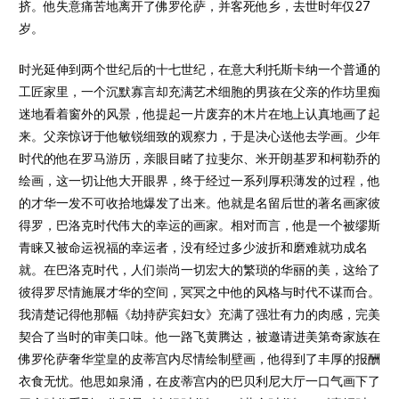
挤。他失意痛苦地离开了佛罗伦萨，并客死他乡，去世时年仅27
岁。
时光延伸到两个世纪后的十七世纪，在意大利托斯卡纳一个普通的
工匠家里，一个沉默寡言却充满艺术细胞的男孩在父亲的作坊里痴
迷地看着窗外的风景，他提起一片废弃的木片在地上认真地画了起
来。父亲惊讶于他敏锐细致的观察力，于是决心送他去学画。少年
时代的他在罗马游历，亲眼目睹了拉斐尔、米开朗基罗和柯勒乔的
绘画，这一切让他大开眼界，终于经过一系列厚积薄发的过程，他
的才华一发不可收拾地爆发了出来。他就是名留后世的著名画家彼
得罗，巴洛克时代伟大的幸运的画家。相对而言，他是一个被缪斯
青睐又被命运祝福的幸运者，没有经过多少波折和磨难就功成名
就。在巴洛克时代，人们崇尚一切宏大的繁琐的华丽的美，这给了
彼得罗尽情施展才华的空间，冥冥之中他的风格与时代不谋而合。
我清楚记得他那幅《劫持萨宾妇女》充满了强壮有力的肉感，完美
契合了当时的审美口味。他一路飞黄腾达，被邀请进美第奇家族在
佛罗伦萨奢华堂皇的皮蒂宫内尽情绘制壁画，他得到了丰厚的报酬
衣食无忧。他思如泉涌，在皮蒂宫内的巴贝利尼大厅一口气画下了