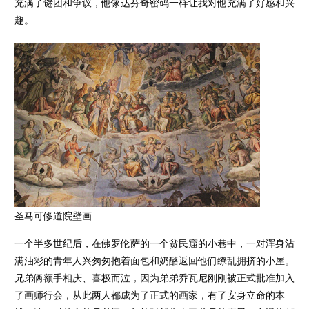
充满了谜团和争议，他像达芬奇密码一样让我对他充满了好感和兴
趣。
圣马可修道院壁画
一个半多世纪后，在佛罗伦萨的一个贫民窟的小巷中，一对浑身沾
满油彩的青年人兴匆匆抱着面包和奶酪返回他们缭乱拥挤的小屋。
兄弟俩额手相庆、喜极而泣，因为弟弟乔瓦尼刚刚被正式批准加入
了画师行会，从此两人都成为了正式的画家，有了安身立命的本