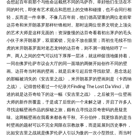
会想起百年前那个与他命运截然不同的马萨乔。幸好他们生活在不
同的时代，即便有艺术观点和思想上的交锋和碰撞，也不会同行相
轻，反而是一件幸事。不像几百年前，他们德高望重的两位老前辈
达芬奇和米开朗基罗那样针锋相对。那时这两位世界文明史上顶尖
的艺术大师是这样见面的：资深傲慢的达芬奇看着初出茅庐的毛头
小伙子米开朗基罗，双眉紧锁，完全不放在眼里；而初生毛犊不怕
虎的米开朗基罗面对老态龙钟的达芬奇，则不屑一顾地轻哼了一
声。两人之间的空气可以结下厚厚一层冰，就这样倔强地僵持着，
一同在佛罗伦萨市议会大厅的同一面墙的两侧开始创作不同的壁
画。达芬奇当时画的壁画，就是后来引起后世寻找欲望、悬念迭起
的那幅被消失的《安吉里之战》，米开朗基罗的壁画则是《卡西纳
之战》。记得曾经看过一个纪录片Finding The Lost Da Vinci，讲
述的就是达芬奇绘下的这一幅《安吉里之战》，之后被另一位壁画
大师的新作所覆盖，于是成了后世的一个未解之谜，开启了许多人
寻找这幅壁画作品的探秘之旅，颇有点寻找达芬奇密码的悬疑意
味。这两幅壁画在我看来都各有千秋、不分伯仲，我更惊喜的是当
时壁画的题材可以不完全局限在宗教故事，而是延展到历史事件，
比如安吉里之战就是佛罗伦萨人引以为傲的一次小型胜仗。而当时