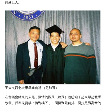
熱愛世人。
王大文西北大學畢業典禮 （芝加哥）
在音樂會結束的末尾，激情的觀眾（聽眾）紛紛站了起來舉起雙手
致敬。我率先從樓上衝到樓下，一面擠到最前排一面拉足男高音的