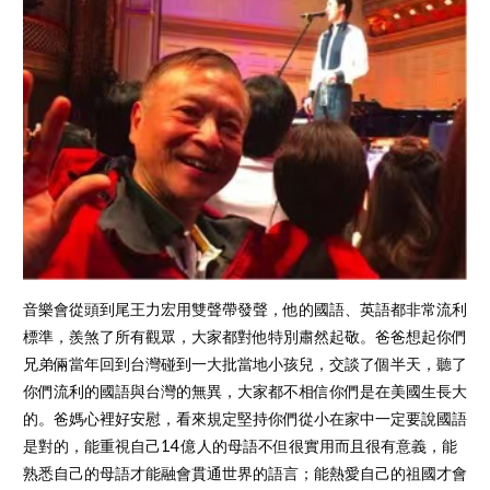
音樂會從頭到尾王力宏用雙聲帶發聲，他的國語、英語都非常流利
標準，羨煞了所有觀眾，大家都對他特別肅然起敬。爸爸想起你們
兄弟倆當年回到台灣碰到一大批當地小孩兒，交談了個半天，聽了
你們流利的國語與台灣的無異，大家都不相信你們是在美國生長大
的。爸媽心裡好安慰，看來規定堅持你們從小在家中一定要說國語
是對的，能重視自己14 億人的母語不但很實用而且很有意義，能
熟悉自己的母語才能融會貫通世界的語言；能熱愛自己的祖國才會