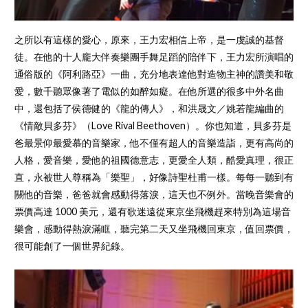
之所以有這樣的愛心，原來，王力宏相信上帝，是一虔誠的基督
徒。在他的十人龐大伴奏樂團手舞足蹈的陪伴下，王力宏所演唱的
通俗版的《阿利路亞》一曲，充分地表達他對造物主神的讚美和敬
愛，數千聽眾像著了電似的如醉如癡。在他所選的很多中外名曲
中，還包括了侯德健的《龍的傳人》，和洪晟文／姚若龍編曲的
《情敵貝多芬》（Love Rival Beethoven）。你也知道，貝多芬是
爸最景仰最愛慕的音樂家，他不僅有超人的音樂造詣，更有高尚的
人格，愛音樂，愛他的祖國德意志，更愛全人類，酷愛真理，很正
直，永被世人尊稱為「樂聖」，好像詩聖杜甫一樣。每每一聽到有
關他的音樂，爸爸就會感動得落淚，這天也不例外。當晚音樂會的
票價高達 1000 美元，還有歌迷遠從東京坐飛機趕來特別為這場音
樂會，感動得熱淚滿眶，聽完第二天又坐飛機回東京，值回票價，
很可能創了一個世界紀錄。