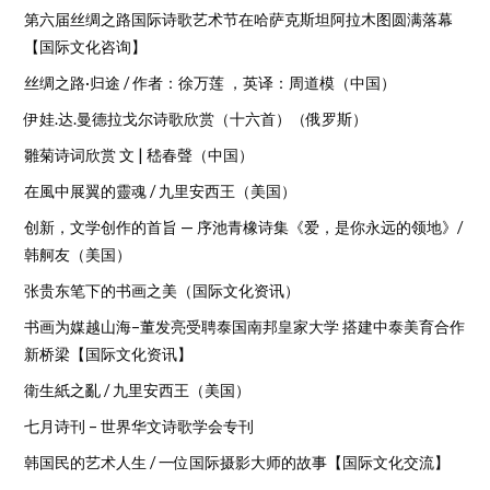
第六届丝绸之路国际诗歌艺术节在哈萨克斯坦阿拉木图圆满落幕
【国际文化咨询】
丝绸之路·归途 / 作者：徐万莲 ，英译：周道模（中国）
伊娃.达.曼德拉戈尔诗歌欣赏（十六首）（俄罗斯）
雛菊诗词欣赏 文 | 嵇春聲（中国）
在風中展翼的靈魂 / 九里安西王（美国）
创新，文学创作的首旨 — 序池青橡诗集《爱，是你永远的领地》/
韩舸友（美国）
张贵东笔下的书画之美（国际文化资讯）
书画为媒越山海–董发亮受聘泰国南邦皇家大学 搭建中泰美育合作
新桥梁【国际文化资讯】
衛生紙之亂 / 九里安西王（美国）
七月诗刊 – 世界华文诗歌学会专刊
韩国民的艺术人生 / 一位国际摄影大师的故事【国际文化交流】