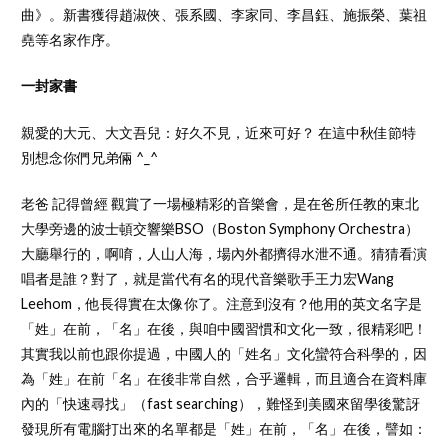
曲》。新書獲得趙淑俠、張系國、李家同、李昌鈺、施振榮、葉祖
堯等名家作序。
一封家書
親愛的大元、大文吾兒：好久不見，近來可好？ 在這中秋佳節特
別想念你們兄弟倆 ^_^
老爸 記得曾經 觀賞了一場極精彩的音樂會，是在爸所任教的東北
大學旁邊的波士頓交響樂BSO（Boston Symphony Orchestra）
大廳舉行的，啊唷，人山人海，場內外都擠得水泄不通。猜猜看演
唱者是誰？對了，就是當代有名的現代音樂歌手王力宏Wang
Leehom，他長得實在太像你了。注意到沒有？他用的英文名字是
「姓」在前，「名」在後，與咱中國習慣和文化一致，很精彩吧！
其實我以前也跟你提過，中國人的「姓名」文化蠻符合科學的，因
為「姓」在前「名」在後非常自然，合乎邏輯，而且適合在資料庫
內的「快速尋找」（fast searching），難怪到美國來留學後驚訝
發現所有電腦打出來的名單都是「姓」在前，「名」在後，譬如：