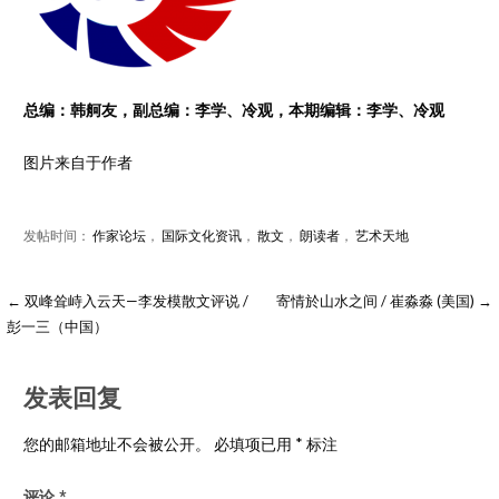
总编：韩舸友，副总编：李学、冷观，本期编辑：李学、冷观
图片来自于作者
发帖时间：
作家论坛
，
国际文化资讯
，
散文
，
朗读者
，
艺术天地
← 双峰耸峙入云天—李发模散文评说 /
寄情於山水之间 / 崔淼淼 (美国) →
彭一三（中国）
发表回复
您的邮箱地址不会被公开。
必填项已用
*
标注
评论
*