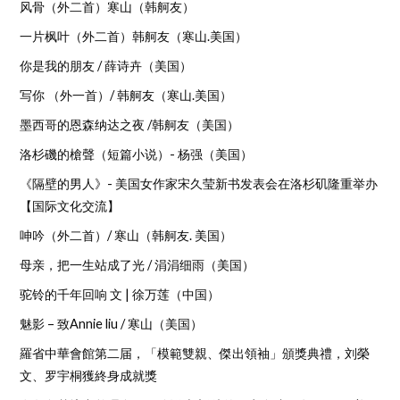
风骨（外二首）寒山（韩舸友）
一片枫叶（外二首）韩舸友（寒山.美国）
你是我的朋友 / 薛诗卉（美国）
写你 （外一首）/ 韩舸友（寒山.美国）
墨西哥的恩森纳达之夜 /韩舸友（美国）
洛杉磯的槍聲（短篇小说）- 杨强（美国）
《隔壁的男人》- 美国女作家宋久莹新书发表会在洛杉矶隆重举办
【国际文化交流】
呻吟（外二首）/ 寒山（韩舸友. 美国）
母亲，把一生站成了光 / 涓涓细雨（美国）
驼铃的千年回响 文 | 徐万莲（中国）
魅影 – 致Annie liu / 寒山（美国）
羅省中華會館第二届，「模範雙親、傑出領袖」頒獎典禮，刘榮
文、罗宇桐獲終身成就獎