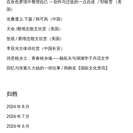
在灰色梦境中整理自己 — 创作与迁徙的一点自述 / 邹银雪 （美
国）
沧桑遵义.下篇 / 韩可风（中国）
天命 /蔡维忠散文欣赏（美国）
垫底 / 蔡维忠散文欣赏（美国）
李亚光古体诗欣赏（中国长安）
诗意植乡土，青春铸乡魂——杨拓夫与湖湘学子共话文学
回忆与张素久大姐的一些往事 / 韩舸友【国际文化资讯】
归档
2026 年 8 月
2026 年 7 月
2026 年 6 月