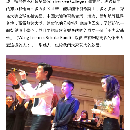
波士頓的伯克利音樂學院（Berklee College）畢業的。經過多年
的努力和他自己多方面的才華，能唱能彈能作詩曲，多才多藝，聲
名大噪全球包括美國、中國大陸和寶島台灣、港澳、新加坡等世界
各地，贏得無數大獎。這次他的母校特別邀請他回來，要頒給他一
個榮譽博士學位，並且要把這次音樂會的收入成立一個「王力宏基
金」（Wang Leehom Scholar Fund)，以便培養鼓勵更多的像王力
宏這樣的人才，非常感人，也給我們大家莫大的啟發。