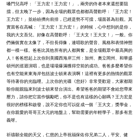
嗓門兒高呼：「王力宏！王力宏！」，兩旁的侍者本來還想要阻
擋，但太晚了一步，因為全場的觀眾也都都高聲歡呼：「王力宏！
王力宏！」並紛紛擠向前排，已經是勢不可擋，場面甚為壯觀。其
實當爸在高喊：「王力宏！王力宏！」的時候，心中想到的是你，
我的大文吾兒。好像在高聲歡呼：「王大文！王大文！」一般。你
們倆個實在太像了，不但長得像，連唱歌的聲音、風格和表情神態
都一模一樣。爸爸比其他所有的人都興奮，是全場觀眾中最高興的
人！爸爸想起上次你到美國西海岸三州：加州、奧立岡州、和華盛
頓州的巡迴演唱，也是場場爆滿獲得空前的成功。爸爸多麼希望你
也有空能來東海岸包括波士頓來表演啊！這裡有更多的熱情的觀眾
等待著你的光臨哩。上次你的光碟《您好》非常受歡迎，大家都期
盼你能親臨來到波士頓來登台演出。希望爸爸的期望不會給您帶來
壓力，請你把它當作惕勵吧，你不是也有這樣的心願嗎？王力宏是
很好的榜樣和啟發，說不定你也可以促成一個「王大文」獎學金，
在你親愛的哥哥王大元的地盤上，幫助需要的年輕學子，那多有意
義呀。
祈禱願全能的天父，仁慈的上帝祝福保佑你兄弟二人，平安、健