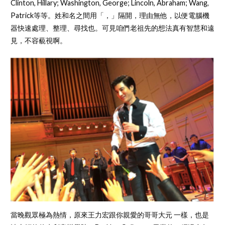
Clinton, Hillary; Washington, George; Lincoln, Abraham; Wang,
Patrick等等。姓和名之間用「，」隔開，理由無他，以便電腦機
器快速處理、整理、尋找也。可見咱們老祖先的想法真有智慧和遠
見，不容藐視啊。
當晚觀眾極為熱情，原來王力宏跟你親愛的哥哥大元 一樣，也是