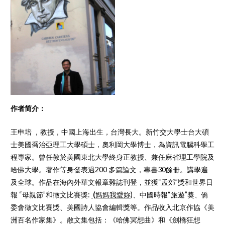
作者简介：
王申培 ，教授，中國上海出生，台灣長大。新竹交大學士台大碩
士美國喬治亞理工大學碩士，奧利岡大學博士，為資訊電腦科學工
程專家。曾任教於美國東北大學終身正教授、兼任麻省理工學院及
哈佛大學。著作等身發表過200 多篇論文，專書30餘冊。講學遍
及全球。作品在海內外華文報章雜誌刊登，並獲“孟郊”獎和世界日
報 “母親節”和徵文比賽獎:
(
媽媽我愛妳
)、中國時報“旅遊”獎、僑
委會徵文比賽獎、美國詩人協會編輯獎等。作品收入北京作協《美
洲百名作家集》。散文集包括：《哈佛冥想曲》和《劍橋狂想