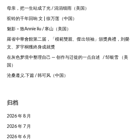
母亲，把一生站成了光 / 涓涓细雨（美国）
驼铃的千年回响 文 | 徐万莲（中国）
魅影 – 致Annie liu / 寒山（美国）
羅省中華會館第二届，「模範雙親、傑出領袖」頒獎典禮，刘榮
文、罗宇桐獲終身成就獎
在灰色梦境中整理自己 — 创作与迁徙的一点自述 / 邹银雪 （美
国）
沧桑遵义.下篇 / 韩可风（中国）
归档
2026 年 8 月
2026 年 7 月
2026 年 6 月