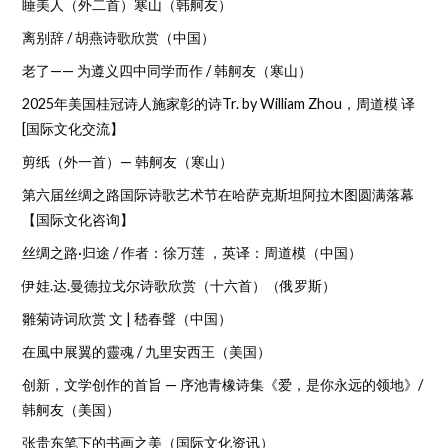
睡美人（外二首）寒山（韩舸友）
离别辞 / 胡燕诗歌欣赏（中国）
老了—— 为遵义四中同学而作 / 韩舸友（寒山）
2025年美国桂冠诗人施家彰的诗Tr. by William Zhou，周道模 译
[国际文化交流】
剪纸（外一首）— 韩舸友（寒山）
第六届丝绸之路国际诗歌艺术节在哈萨克斯坦阿拉木图圆满落幕
【国际文化咨询】
丝绸之路·归途 / 作者：徐万莲 ，英译：周道模（中国）
伊娃.达.曼德拉戈尔诗歌欣赏（十六首）（俄罗斯）
雛菊诗词欣赏 文 | 嵇春聲（中国）
在風中展翼的靈魂 / 九里安西王（美国）
创新，文学创作的首旨 — 序池青橡诗集《爱，是你永远的领地》/
韩舸友（美国）
张贵东笔下的书画之美（国际文化资讯）