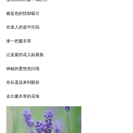
被蓝色的忧郁吸引
在迷人的蓝中沦陷
捧一把薰衣草
让蓝紫的花儿贴着脸
神秘的爱悠然闪现
你从遥远来到眼前
走出薰衣草的花海