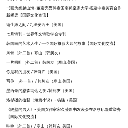
书画为媒越山海–董发亮受聘泰国南邦皇家大学 搭建中泰美育合作
新桥梁【国际文化资讯】
衛生紙之亂 / 九里安西王（美国）
七月诗刊 – 世界华文诗歌学会专刊
韩国民的艺术人生 / 一位国际摄影大师的故事【国际文化交流】
风骨（外二首）寒山（韩舸友）
一片枫叶（外二首）韩舸友（寒山.美国）
你是我的朋友 / 薛诗卉（美国）
写你 （外一首）/ 韩舸友（寒山.美国）
墨西哥的恩森纳达之夜 /韩舸友（美国）
洛杉磯的槍聲（短篇小说）- 杨强（美国）
《隔壁的男人》- 美国女作家宋久莹新书发表会在洛杉矶隆重举办
【国际文化交流】
呻吟（外二首）/ 寒山（韩舸友. 美国）