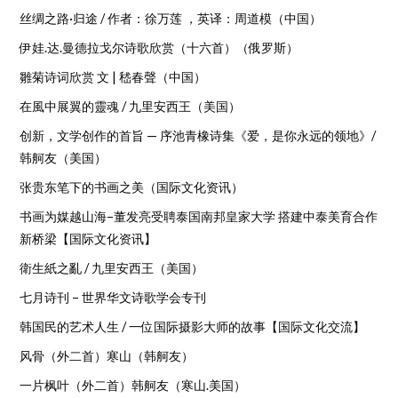
丝绸之路·归途 / 作者：徐万莲 ，英译：周道模（中国）
伊娃.达.曼德拉戈尔诗歌欣赏（十六首）（俄罗斯）
雛菊诗词欣赏 文 | 嵇春聲（中国）
在風中展翼的靈魂 / 九里安西王（美国）
创新，文学创作的首旨 — 序池青橡诗集《爱，是你永远的领地》/
韩舸友（美国）
张贵东笔下的书画之美（国际文化资讯）
书画为媒越山海–董发亮受聘泰国南邦皇家大学 搭建中泰美育合作
新桥梁【国际文化资讯】
衛生紙之亂 / 九里安西王（美国）
七月诗刊 – 世界华文诗歌学会专刊
韩国民的艺术人生 / 一位国际摄影大师的故事【国际文化交流】
风骨（外二首）寒山（韩舸友）
一片枫叶（外二首）韩舸友（寒山.美国）