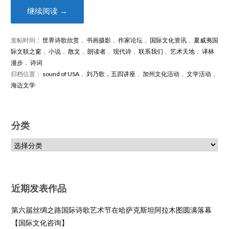
继续阅读 →
发帖时间：
世界诗歌欣赏
，
书画摄影
，
作家论坛
，
国际文化资讯
，
夏威夷国
际文联之窗
，
小说
，
散文
，
朗读者
，
现代诗
，
联系我们
，
艺术天地
，
译林
漫步
，
诗词
归档位置：
sound of USA
，
刘乃歌，五四讲座
，
加州文化活动
，
文学活动
，
海边文学
分类
近期发表作品
第六届丝绸之路国际诗歌艺术节在哈萨克斯坦阿拉木图圆满落幕
【国际文化咨询】