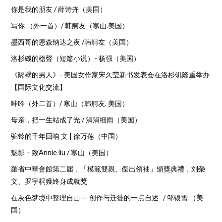
你是我的朋友 / 薛诗卉（美国）
写你 （外一首）/ 韩舸友（寒山.美国）
墨西哥的恩森纳达之夜 /韩舸友（美国）
洛杉磯的槍聲（短篇小说）- 杨强（美国）
《隔壁的男人》- 美国女作家宋久莹新书发表会在洛杉矶隆重举办
【国际文化交流】
呻吟（外二首）/ 寒山（韩舸友. 美国）
母亲，把一生站成了光 / 涓涓细雨（美国）
驼铃的千年回响 文 | 徐万莲（中国）
魅影 – 致Annie liu / 寒山（美国）
羅省中華會館第二届，「模範雙親、傑出領袖」頒獎典禮，刘榮
文、罗宇桐獲終身成就獎
在灰色梦境中整理自己 — 创作与迁徙的一点自述 / 邹银雪 （美
国）