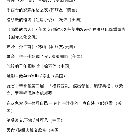
墨西哥的恩森纳达之夜 /韩舸友（美国）
洛杉磯的槍聲（短篇小说）- 杨强（美国）
《隔壁的男人》- 美国女作家宋久莹新书发表会在洛杉矶隆重举办
【国际文化交流】
呻吟（外二首）/ 寒山（韩舸友. 美国）
母亲，把一生站成了光 / 涓涓细雨（美国）
驼铃的千年回响 文 | 徐万莲（中国）
魅影 – 致Annie liu / 寒山（美国）
羅省中華會館第二届，「模範雙親、傑出領袖」頒獎典禮，刘榮
文、罗宇桐獲終身成就獎
在灰色梦境中整理自己 — 创作与迁徙的一点自述 / 邹银雪 （美
国）
沧桑遵义.下篇 / 韩可风（中国）
天命 /蔡维忠散文欣赏（美国）