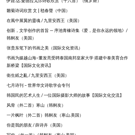
伊娃.达.曼德拉戈尔诗歌欣赏（十六首）（俄罗斯）
雛菊诗词欣赏 文 | 嵇春聲（中国）
在風中展翼的靈魂 / 九里安西王（美国）
创新，文学创作的首旨 — 序池青橡诗集《爱，是你永远的领地》/
韩舸友（美国）
张贵东笔下的书画之美（国际文化资讯）
书画为媒越山海–董发亮受聘泰国南邦皇家大学 搭建中泰美育合作
新桥梁【国际文化资讯】
衛生紙之亂 / 九里安西王（美国）
七月诗刊 – 世界华文诗歌学会专刊
韩国民的艺术人生 / 一位国际摄影大师的故事【国际文化交流】
风骨（外二首）寒山（韩舸友）
一片枫叶（外二首）韩舸友（寒山.美国）
你是我的朋友 / 薛诗卉（美国）
写你 （外一首）/ 韩舸友（寒山.美国）