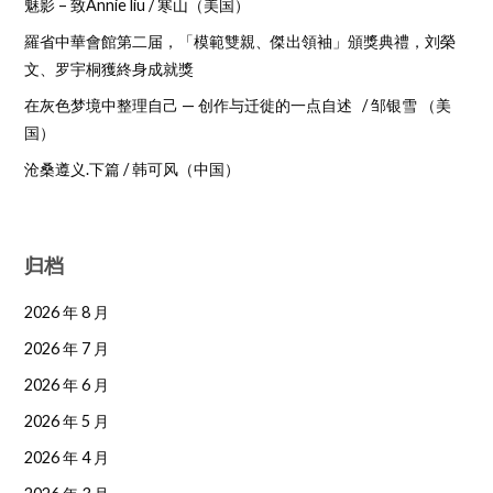
魅影 – 致Annie liu / 寒山（美国）
羅省中華會館第二届，「模範雙親、傑出領袖」頒獎典禮，刘榮
文、罗宇桐獲終身成就獎
在灰色梦境中整理自己 — 创作与迁徙的一点自述 / 邹银雪 （美
国）
沧桑遵义.下篇 / 韩可风（中国）
归档
2026 年 8 月
2026 年 7 月
2026 年 6 月
2026 年 5 月
2026 年 4 月