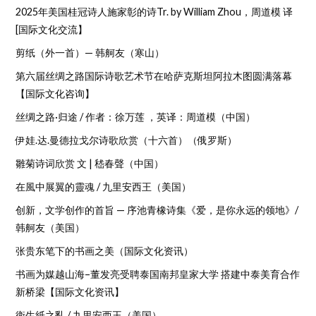
2025年美国桂冠诗人施家彰的诗Tr. by William Zhou，周道模 译
[国际文化交流】
剪纸（外一首）— 韩舸友（寒山）
第六届丝绸之路国际诗歌艺术节在哈萨克斯坦阿拉木图圆满落幕
【国际文化咨询】
丝绸之路·归途 / 作者：徐万莲 ，英译：周道模（中国）
伊娃.达.曼德拉戈尔诗歌欣赏（十六首）（俄罗斯）
雛菊诗词欣赏 文 | 嵇春聲（中国）
在風中展翼的靈魂 / 九里安西王（美国）
创新，文学创作的首旨 — 序池青橡诗集《爱，是你永远的领地》/
韩舸友（美国）
张贵东笔下的书画之美（国际文化资讯）
书画为媒越山海–董发亮受聘泰国南邦皇家大学 搭建中泰美育合作
新桥梁【国际文化资讯】
衛生紙之亂 / 九里安西王（美国）