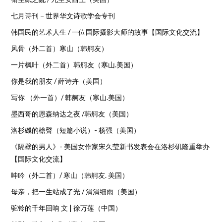
七月诗刊 – 世界华文诗歌学会专刊
韩国民的艺术人生 / 一位国际摄影大师的故事【国际文化交流】
风骨（外二首）寒山（韩舸友）
一片枫叶（外二首）韩舸友（寒山.美国）
你是我的朋友 / 薛诗卉（美国）
写你 （外一首）/ 韩舸友（寒山.美国）
墨西哥的恩森纳达之夜 /韩舸友（美国）
洛杉磯的槍聲（短篇小说）- 杨强（美国）
《隔壁的男人》- 美国女作家宋久莹新书发表会在洛杉矶隆重举办
【国际文化交流】
呻吟（外二首）/ 寒山（韩舸友. 美国）
母亲，把一生站成了光 / 涓涓细雨（美国）
驼铃的千年回响 文 | 徐万莲（中国）