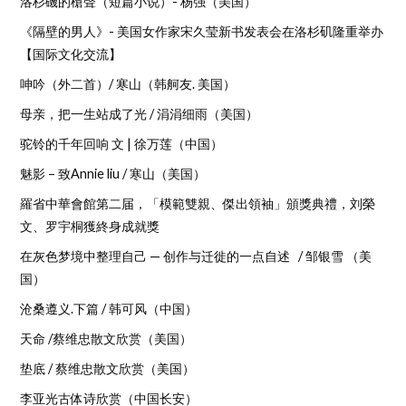
洛杉磯的槍聲（短篇小说）- 杨强（美国）
《隔壁的男人》- 美国女作家宋久莹新书发表会在洛杉矶隆重举办
【国际文化交流】
呻吟（外二首）/ 寒山（韩舸友. 美国）
母亲，把一生站成了光 / 涓涓细雨（美国）
驼铃的千年回响 文 | 徐万莲（中国）
魅影 – 致Annie liu / 寒山（美国）
羅省中華會館第二届，「模範雙親、傑出領袖」頒獎典禮，刘榮
文、罗宇桐獲終身成就獎
在灰色梦境中整理自己 — 创作与迁徙的一点自述 / 邹银雪 （美
国）
沧桑遵义.下篇 / 韩可风（中国）
天命 /蔡维忠散文欣赏（美国）
垫底 / 蔡维忠散文欣赏（美国）
李亚光古体诗欣赏（中国长安）