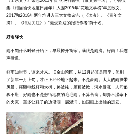
《山东文学》杂志2015年度“优秀作品奖（散文第一名）。小品文
集《相当愉快地度日如年》入围2019年“花地文学榜”年度散文。
2017和2018年两年均进入三大文摘杂志（《读者》、《青年文
摘》、《特别关注》）“最受欢迎的报纸作者”前十名。
好雨绵长
雨不知什么时候开始下，早晨撩开窗帘，满眼是雨滴。好雨！我连
声赞道。
好雨知时节，该来才来。旧金山湾区，从12月起算是雨季，但到
了新年一月上旬，才正正经经地下起来。不是豪雨。太大的雨挟带
风暴，摧毁电线杆和大树，路被掩，屋顶被掀，河水暴涨，人间狼
狈不堪；好雨也不是敷衍地皮的毛毛雨，不算吝啬，却弄不湿伞下
的夹克，至多让鞋子的边沿洇一层湿润，如国画上出岫的远云。