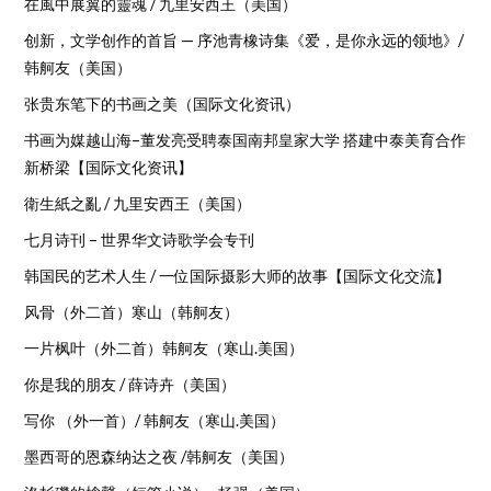
在風中展翼的靈魂 / 九里安西王（美国）
创新，文学创作的首旨 — 序池青橡诗集《爱，是你永远的领地》/
韩舸友（美国）
张贵东笔下的书画之美（国际文化资讯）
书画为媒越山海–董发亮受聘泰国南邦皇家大学 搭建中泰美育合作
新桥梁【国际文化资讯】
衛生紙之亂 / 九里安西王（美国）
七月诗刊 – 世界华文诗歌学会专刊
韩国民的艺术人生 / 一位国际摄影大师的故事【国际文化交流】
风骨（外二首）寒山（韩舸友）
一片枫叶（外二首）韩舸友（寒山.美国）
你是我的朋友 / 薛诗卉（美国）
写你 （外一首）/ 韩舸友（寒山.美国）
墨西哥的恩森纳达之夜 /韩舸友（美国）