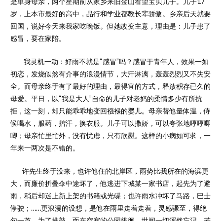
是单身母亲，两个星期前从家乡来旧金山看望宝贝儿子。儿子17
岁，上本市最好的高中，品行和学业都教长辈骄傲。乡亲后天就要
回国，说好今天来我家吃晚饭。但她改变主意，理由是：儿子患了
感冒，要在家陪。
我灵机一动：好雨不就是“感冒”吗？感冒于青年人，效果一如
初恋，发烧似煞有介事的浪漫情节，大汗淋漓，轰轰烈烈又不失安
全。而母亲终于有了最好的理由，最得宜的方式，释放积存已久的
母爱。平日，以“我是大人”自命的儿子对老妈的柔情多少有所抗
拒，这一刻，却只能乖乖地变回襁褓的婴儿。母亲替他量体温，侍
候喝水，服药，揩汗，换衣服。儿子可以撒娇，可以夸张地哼哼唧
唧；母亲忙里忙外，没有忧虑，只有欣慰。这样的小病如可求，一
年来一两次是不错的。
许先生终于没来，也许他住的北岸区，雨势比我所在的海滨更
大，而廉价折叠伞中途坏了，他逃进下城某一家书店，起先为了避
雨，稍后却迷上新上架的书籍或光碟；也许雨水冲坏了马路，巴士
停驶；……更浪漫的设想，是他在雨里走着走着，灵感骤至，得绝
句一首，为了推敲，而在空寂的公园徘徊，世间一切浑然忘记。若