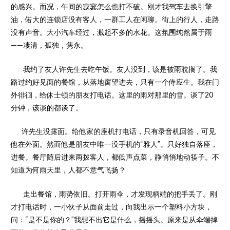
的感兴。而况，午间的寂寥怎么也打不破。刚才我驾车去换引擎
油，偌大的连锁店没有客人，一群工人在闲聊。街上的行人，走路
没有声音。大小汽车经过，溅起不多的水花。这氛围纯然属于雨
——凄清，孤独，隽永。
我约了友人许先生去吃午饭。友人没到，该是被雨耽搁了。我
路过约好见面的餐馆，从落地窗望进去，只有一个侍应生。我在门
外徘徊，给休士顿的朋友打电话。这里的雨对那里的雪。谈了20
分钟，该谈的都谈了。
许先生没露面。给他家的座机打电话，只有录音机回答，可见
他在外面。然而他是朋友中唯一没手机的“雅人”。只好独自落座，
进餐。餐厅随后进来两拨客人，都低声点菜，静悄悄地动筷子。不
知道为何雨天里，人都不意气飞扬？
走出餐馆，雨势依旧。打开雨伞，才发现柄端的把手丢了。刚
才打电话时，一小伙子从面前走过，向我出示一个塑料小方块，
问：“是不是你的？”我想不出它是什么，摇摇头。原来是从伞端掉