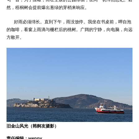
然，梧桐树会提前爆出葱绿的芽梢来响应。
好雨必须绵长。直到下午，雨没放停。我坐在书桌前，呷自泡
的咖啡，看窗上雨滴与栅栏后的桃树。广阔的宁静，向电脑，向远
方敞开。
旧金山风光（韩舸友摄影）
责任编辑：wenny