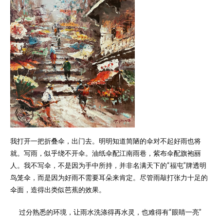
我打开一把折叠伞，出门去。明明知道简陋的伞对不起好雨也将
就。写雨，似乎绕不开伞。油纸伞配江南雨巷，紫布伞配旗袍丽
人。我不写伞，不是因为手中所持，并非名满天下的“福屯”牌透明
鸟笼伞，而是因为好雨不需要耳朵来肯定。尽管雨敲打张力十足的
伞面，造得出类似芭蕉的效果。
过分熟悉的环境，让雨水洗涤得再水灵，也难得有“眼睛一亮”