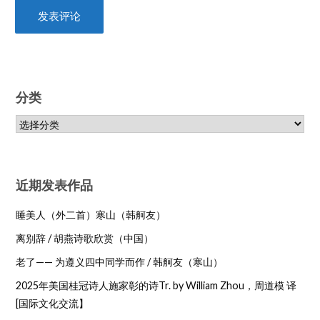
分类
近期发表作品
睡美人（外二首）寒山（韩舸友）
离别辞 / 胡燕诗歌欣赏（中国）
老了—— 为遵义四中同学而作 / 韩舸友（寒山）
2025年美国桂冠诗人施家彰的诗Tr. by William Zhou，周道模 译
[国际文化交流】