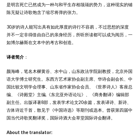
是明言死亡已然成为一种与和平生存相颉颃的势力，这种现实的铺
陈无疑让诗歌饱含了缩尽将弹的张力。
30岁的诗人能写出具有如此厚度的诗行不容易，不过思想的深度
并不一定非得借由自己的亲身经历，所听所读都可以成为阅历，一
如博尔赫斯在文本中的考古和创造。
译者简介
：
颜海峰，笔名木樨黄谷、水中山，山东政法学院副教授，北京外国
语大学博士研究生。东西方艺术家协会副主席、华诗会副会长、中
国比较文明学会理事、山东省作家协会会员、《世界诗人》客座总
编、《诗殿堂》主编,《东北亚外语论坛》、《商务翻译》编辑部
副主任。出版译著8部，发表学术论文20余篇，发表译诗、新诗、
古体诗近千首，散见于《中国诗选》等期刊或选本。曾获第四届中
国当代诗歌奖翻译奖，国际诗酒大会草堂国际诗会翻译。
About the translator: