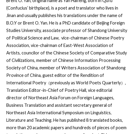
Brent O. Yan, original name as Yan Haifeng, born in Qufu
(Confucius’ birthplace), is a poet and translator who lives in
Jinan and usually publishes his translations under the name of
B.O.Y or Brent O. Yan. He is a PhD candidate of Beijing Foreign
Studies University, associate professor of Shandong University
of Political Science and Law, vice-chairman of Chinese Poetry
Association, vice-chairman of East-West Association of
Artists, councilor of the Chinese Society of Comparative Study
of Civilizations, member of Chinese Information Processing
Society of China, member of Writers Association of Shandong
Province of China, guest editor of the Rendition of
International Poetry（previously as World Poets Quarterly）,
Translation Editor-in-Chief of Poetry Hall, vice editorial
director of Northeast Asia Forum on Foreign Languages,
Business Translation and assistant secretary general of
Northeast Asia International Symposium on Linguistics,
Literature and Teaching. He has published 8 translated books,
more than 20 academic papers and hundreds of pieces of poem