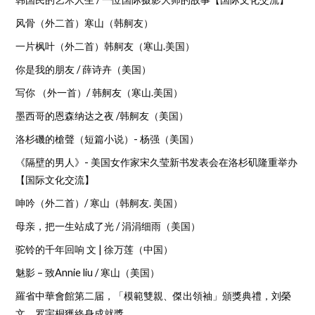
风骨（外二首）寒山（韩舸友）
一片枫叶（外二首）韩舸友（寒山.美国）
你是我的朋友 / 薛诗卉（美国）
写你 （外一首）/ 韩舸友（寒山.美国）
墨西哥的恩森纳达之夜 /韩舸友（美国）
洛杉磯的槍聲（短篇小说）- 杨强（美国）
《隔壁的男人》- 美国女作家宋久莹新书发表会在洛杉矶隆重举办
【国际文化交流】
呻吟（外二首）/ 寒山（韩舸友. 美国）
母亲，把一生站成了光 / 涓涓细雨（美国）
驼铃的千年回响 文 | 徐万莲（中国）
魅影 – 致Annie liu / 寒山（美国）
羅省中華會館第二届，「模範雙親、傑出領袖」頒獎典禮，刘榮
文、罗宇桐獲終身成就獎