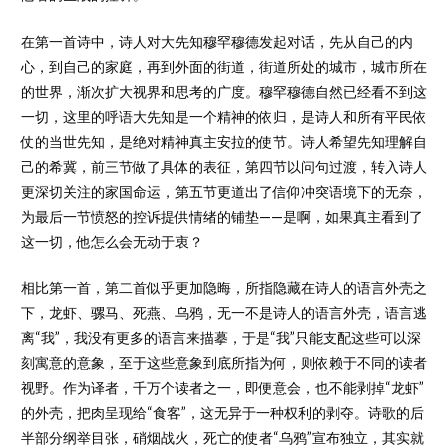
在第一首诗中，诗人对大先知穆罕穆德发起对话，先从自己的内
心，到自己的家庭，再到外面的街道，街道所处的城市，城市所在
的世界，渐次扩大视界和思考的广度。穆罕穆德自然已经看不到这
一切，这里的呼语大先知是一个精神的依归，是诗人和所有平民依
仗的当世先知，是绝对精神真主安拉的使节。诗人希望先知理解自
己的希冀，前三节做了具体的表征，第四节以问句过渡，转入诗人
更深切关注的家国命运，第五节更道出了信仰冲突语境下的无奈，
为最后一节愤怒的控诉提供情绪的铺垫——是啊，如果真主看到了
这一切，他怎么会无动于衷？
相比第一首，第二首似乎更加隐晦，所指隐藏在诗人的语言外壳之
下，龙虾、骡马、死燕、乌鸦，无一不是诗人的语言外壳，语言逃
离“我”，我没有更多的语言来描摹，于是“我”只能支配这些可以深
刻寓意的意象，至于这些意象到底所指为何，则依赖于不同的读者
视野。作为译者，千万个读者之一，即便意会，也不能剥掉“龙虾”
的外壳，把肉呈现给“食客”，这无异于一种权利的剥夺。诗歌的后
半部分纲举目张，硝烟战火，死亡的使者“乌鸦”宣布独立，其实就