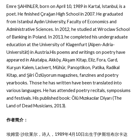
Emre ŞAHİNLER, born on April 10, 1989 in Kartal, İstanbul, is a
poet. He finished Çırağan High School in 2007. He graduated
from Istanbul Aydın University, Faculty of Economics and
Administrative Sciences. In 2012, he studied at Wroclaw School
of Banking in Poland. In 2013, he completed his undergraduate
education at the University of Klagenfurt (Alpen-Adria-
Universität) in Austria.His poems and writings on poetry have
appeared in Akatalpa, Akköy, Akşam Kitap, Eliz, Fora, Gard,
Kurşun Kalem, Lacivert, Mühür, Panoptikon, Patika, Radikal
Kitap, and Şiiri Özlüyorum magazines, fanzines and poetry
yearbooks. Those he has written have been translated into
various languages. He has attended poetry recitals, symposiums
and festivals. His published book: Ölü Mızıkacılar Diyarı (The
Land of Dead Musicians, 2013).
作者简介：
埃姆雷·沙欣莱尔，诗人，1989年4月10日出生于伊斯坦布尔卡达