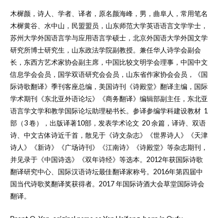
木樨颜，诗人、学者、译者，原名颜海峰，男，曲阜人，常用笔名
木樨黄谷、水中山，民盟盟员，山东师范大学英语语言文学学士，
苏州大学外国语言学与应用语言学硕士，北京外国语大学外国文学
研究所博士研究生，山东政法学院副教授。兼任华人诗学会副会
长，东西方艺术家协会副主席，中国比较文明学会理事，中国中文
信息学会会员，国学双语研究会会员，山东省作家协会会员，《国
际诗歌翻译》季刊客座总编，美国诗刊《诗殿堂》翻译主编，国际
学术期刊《东北亚外语论坛》《商务翻译》编辑部副主任，东北亚
语言学文学和教学国际论坛助理秘书长。参译参编学科建设教材 1
部（3 卷），出版译著10部，发表学术论文 20 余篇，译诗、双语
诗、中文古体诗近千首，散见于《诗文杂志》《世界诗人》《天津
诗人》《新诗》《广场诗刊》《江南诗》《诗殿堂》等杂志期刊，
并见录于《中国诗选》《双年诗经》等选本。2012年获国际诗歌
翻译研究中心、国际汉语诗坛最佳翻译家称号。2016年第四届中
国当代诗歌奖翻译奖获得者。2017 年国际诗酒大会草堂国际诗会
翻译。