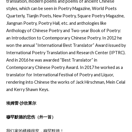
translation, modern poems and poems of ancient Chinese
styles, which can be seen in Poetry Magazine, World Poets
Quarterly, Tianjin Poets, New Poetry, Square Poetry Magazine,
Jiangnan Poetry, Poetry Hall, etc. and anthologies like
Anthology of Chinese Poetry and Two-year Book of Poetry:
an Introduction to Contemporary Chinese Poetry. In 2012 he
won the annual “International Best Translator” Award issued by
International Poetry Translation and Research Center (IPTRC).
And in 2016 he was awarded “Best Translator” in
Contemporary Chinese Poetry Award. In 2017 he worked as a
translator for International Festival of Poetry and Liquor,
rendering into Chinese the works of Jack Hirschman, Mein Celal
and Kerry Shawn Keys.
埃姆雷·沙欣莱尔
穆罕默德的悲伤（外一首）
我们家的楼梯很窄，穆罕默德！