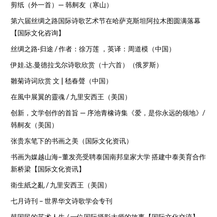
剪纸（外一首）— 韩舸友（寒山）
第六届丝绸之路国际诗歌艺术节在哈萨克斯坦阿拉木图圆满落幕
【国际文化咨询】
丝绸之路·归途 / 作者：徐万莲 ，英译：周道模（中国）
伊娃.达.曼德拉戈尔诗歌欣赏（十六首）（俄罗斯）
雛菊诗词欣赏 文 | 嵇春聲（中国）
在風中展翼的靈魂 / 九里安西王（美国）
创新，文学创作的首旨 — 序池青橡诗集《爱，是你永远的领地》/
韩舸友（美国）
张贵东笔下的书画之美（国际文化资讯）
书画为媒越山海–董发亮受聘泰国南邦皇家大学 搭建中泰美育合作
新桥梁【国际文化资讯】
衛生紙之亂 / 九里安西王（美国）
七月诗刊 – 世界华文诗歌学会专刊
韩国民的艺术人生 / 一位国际摄影大师的故事【国际文化交流】