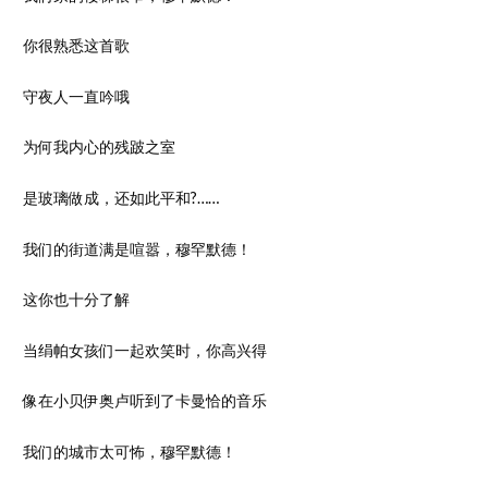
你很熟悉这首歌
守夜人一直吟哦
为何我内心的残跛之室
是玻璃做成，还如此平和?……
我们的街道满是喧嚣，穆罕默德！
这你也十分了解
当绢帕女孩们一起欢笑时，你高兴得
像在小贝伊奥卢听到了卡曼恰的音乐
我们的城市太可怖，穆罕默德！