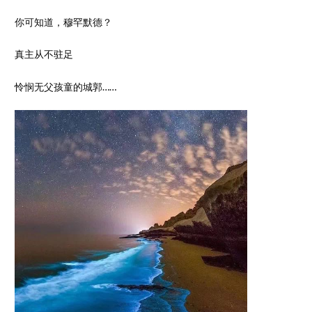
你可知道，穆罕默德？
真主从不驻足
怜悯无父孩童的城郭……