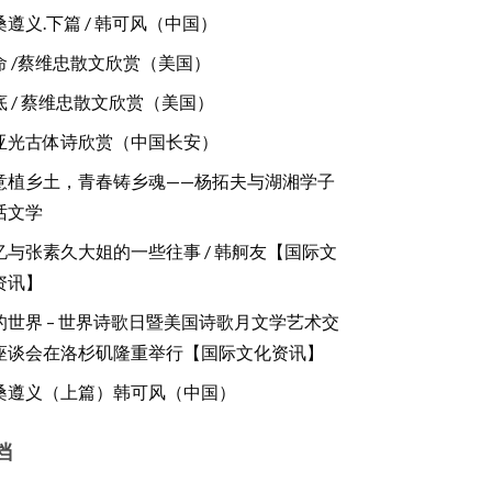
桑遵义.下篇 / 韩可风（中国）
命 /蔡维忠散文欣赏（美国）
底 / 蔡维忠散文欣赏（美国）
亚光古体诗欣赏（中国长安）
意植乡土，青春铸乡魂——杨拓夫与湖湘学子
话文学
忆与张素久大姐的一些往事 / 韩舸友【国际文
资讯】
的世界 – 世界诗歌日暨美国诗歌月文学艺术交
座谈会在洛杉矶隆重举行【国际文化资讯】
桑遵义（上篇）韩可风（中国）
档