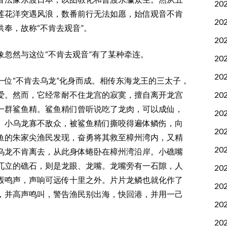
20
莲花洋突遇风浪，数番前行无法如愿，始信观音不肯
20
奉，故称“不肯去观音”。
20
然与这位“不肯去观音”有了某种牵连。
20
20
“不肯去乌龙”化身而成。相传东海龙王的三太子，
20
爱。然而，它经常耐不住龙宫的寂寞，擅自离开龙宫
一群鲨鱼精。鲨鱼精们曾听说吃了龙肉，可以成仙，
20
。小乌龙寡不敌众，被鲨鱼精们撕咬得遍体鳞伤，向
20
鱼的朱家尖渔民发现，奋勇将其救至樟州湾内，又精
20
乌龙不肯离去，从此身体蜷卧在樟州湾沿岸。小礁嘴
兀立的礁石，则是龙眼、龙嘴。龙嘴旁有一石隙，人
20
轰鸣声，声响可远传十里之外。片片龙鳞也就化作了
20
，并高声鸣叫，警告渔民别出海，快回港，并用一己
20
。
20