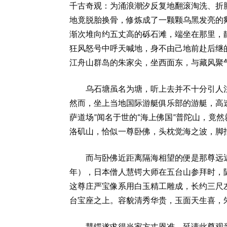
千古奇观：为涌浪潮汐反复地翻滚淘洗、折
地竟脱胎换骨，修炼成了一颗颗乌黑发亮的
渐次堆向约五丈高的砾石滩，端坐在那里，
狂风怒号中呼天喊地，身不由己地前赴后继
江舟山群岛的朱家尖，坐西面东，与藏风聚
乌石塘虽名为塘，听上去并不十分引人注目
然而，坐上当地国际游艇俱乐部的游艇，高速
萨道场”闻名于世的“海上佛国”普陀山，竟
洛矶山，恰似一尊卧佛，头枕觉海之波，脚
而与卧佛近距离隔海相望的便是那尊远近驰
年），日本僧人慧锷大师在五台山参拜时，
这尊庄严宝像系用白玉精工雕成，长约三尺
台宝座之上。容貌清秀华贵，玉面天生喜，
慧锷遂求得当家方丈恩准，延请此尊观音