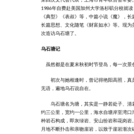
1986年自费赴美国加州大学洛杉矶分校就
《典型》《表叔》等，中篇小说《魔》，长
长篇思想、文化随笔《财富如水》等。现为
次造访乌石塘了。
乌石塘记
虽然都是在夏末秋初时节登岛，每一次景
初次与她相逢时，曾记得艳阳高照，真是
无语，遍地乌石说自在。
乌石塘名为塘，其实是一静若处子、清若
约三公里，宽约一公里，海水自塘岸至湾口
种岩石构成，即灰绿岩、安山纷岩和花岗岩
月地不断扑击和亲吻崖岩，以致于崖岩渐次