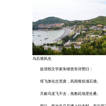
乌石塘风光
故清朝文学家朱绪曾有诗赞曰：
塔飞僧化岂荒唐，风雨俄惊涌石塘。
天敕乌龙飞不去，免教此地变沧桑。
所以，每次在乌石滩上行走时，无论是“海