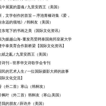
風中展翼的靈魂 / 九里安西王（美国）
新，文学创作的首旨 — 序池青橡诗集《爱，
你永远的领地》/ 韩舸友（美国）
贵东笔下的书画之美（国际文化资讯）
画为媒越山海–董发亮受聘泰国南邦皇家大学
建中泰美育合作新桥梁【国际文化资讯】
生紙之亂 / 九里安西王（美国）
月诗刊 – 世界华文诗歌学会专刊
国民的艺术人生 / 一位国际摄影大师的故事
国际文化交流】
骨（外二首）寒山（韩舸友）
片枫叶（外二首）韩舸友（寒山.美国）
是我的朋友 / 薛诗卉（美国）