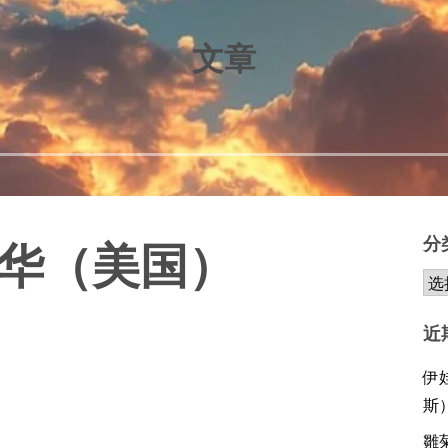
文章
分
新华（美国）
近
伊
斯
雛