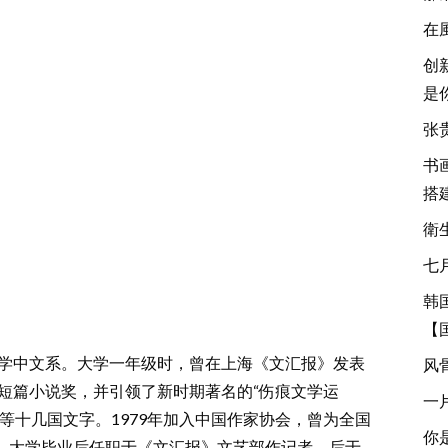
在
创
是
张
书
搭
衛
七
韩
【
大学中文系。大学一年级时，曾在上海《文汇报》发表
风
秀短篇小说奖，并引领了新时期著名的“伤痕文学运
一
等十几国文字。1979年加入中国作家协会，曾为全国
你
。大学毕业后任职于《文汇报》文艺部作记者，后于