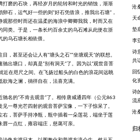
腾打磨的石块，再经岁月的轮转和时光的销蚀，渐渐
沧
鹅卵石，运气好一些的则“好石凭借浪，推我出石塘”，
天
静观那些时而还在温柔的海浪中卿卿我我，时而又在
垫
的同类。于是，一条长约百余丈的乌石滩从此便在浙
气的乌石塘长相依偎。
李
诗
，甚至还会让人有“塘头之石”“坐塘观天”的联想。
共
驰出塘口，却真是“别有洞天”了。因为以“观世音菩
回
然就近在咫尺之间。在飞扬过船头的白色的浪花间远眺
化
抵欲海之澜，徜徉自在，法喜充满。
诗
名的“不肯去观音”了。相传唐咸通四年（公元863
流
陡见一尊光芒四射的观音菩萨宝像，一下子惊呆了。
沧
左右，菩萨手持净瓶，瓶中插着一朵莲花，端坐于莲
朱唇一点红，雍容端庄，慈蔼可亲。
归
法像东渡日本，以图教化和普渡东瀛众生。然从五