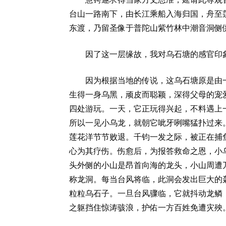
台山一路南下，由长江乘船入海归国，舟至
东渡，乃留圣像于普陀山紫竹林中潮音洞侧供
因了这一层缘故，我对乌石塘的感官印象忽
因为根据当地的传说，这乌石塘原是由一位
生得一身乌黑，顽皮而聪颖，深得父母的宠
四处游玩。一天，它正玩得兴起，不料遇上
所以一见小乌龙，就朝它呲牙咧嘴猛扑过来
莲花洋节节败退。千钧一发之际，被正在捕
心为其疗伤。伤愈后，为报答救命之恩，小
头外侧的小山是昂首向海的龙头，小山周遭
称龙洞。每当台风将临，此洞会发出巨大的
粒粒乌石子。一旦台风骤临，它就抖动龙鳞
之躯挡住惊涛骇浪，护佑一方百姓免遭灾殃