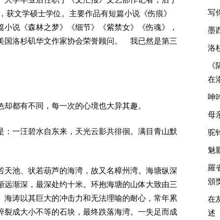
写
读，获文学硕士学位。主要作品有短篇小说《伤痕》
篇小说《森林之梦》《细节》《紫禁女》《伤魂》，
墨
美国洛杉矶华文作家协会荣誉顾问。 我已然是第三
洛
《
在
呻
色却都有不同，每一次的心境也大异其趣。
母
：一汪碧水自东来，天光云影共徘徊。满目青山默
驼
魅影
羅
天池、状若葫芦的海湾，故又名樟州湾。海塘纵深
頒
渐远渐深，最深处约十米。环抱海塘的山体大致由三
。海涛以其巨大的冲击力和无法理喻的耐心，常年累
在
碎裂成大小不等的石块，最终跌落海湾。一失足而成
述 