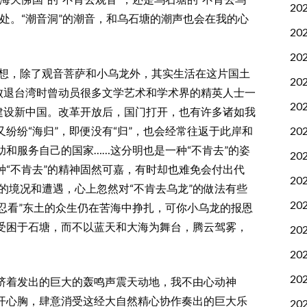
20
处。“潮音洞”的潮音，和乌石塘的潮声也会在我的心
20
20
想，除了观音菩萨和小乌龙外，其实生活在这片国土
20
石败退台湾时曾动员很多文学艺术和学术界的精英人士一
20
来建设新中国。改革开放后，国门打开，也有许多诸如我
20
纷纷“海归”，即便没有“归”，也会经常往返于此岸和
和服务自己的国家……这分明也是一种“不肯去”的姿
20
“不肯去”的精神固然可嘉，有时却也难免会付出代
20
”者的境况和遭遇，心上忽然对“不肯去乌龙”的做法有些
20
不忍看”东土的众生仍在苦海中挣扎，可你小乌龙的报恩
受困于石塘，而不以蓝天和大海为舞台，腾云驾雾，
20
20
20
着发出的巨大的轰鸣声震天动地，我不由心动神
开心胸，肆意消受这经大自然精心协作奏出的巨大乐
20