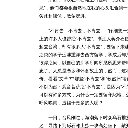
龙”，他们都会很自然地在我的心头汇合到一
尖此起彼伏，激荡澎湃。
“不肯去，不肯去，不肯去……”仔细想一
上的许多人也曾经“不肯去”。浙江人蒋介
起去台湾，却有很多人“不肯去”，要留下
之类的学子远涉重洋去西方留学，学成后却又
彼岸之间，以自己的所学所闻所见所思来帮助
态了。人总是恋乡和怀念故土的，然而，这种
价。看看“文革”中那些“不肯去”和“毅然归
不以为然：观音菩萨之“不肯去”，是因为“
可以有许多方式，为什么一定要留守此地，
呼风唤雨，造福于更多的人呢？
一日，台风刚过，海潮落下时众乌石推挤
迷，寻路下到砾石滩上拣一块高处坐下，敞