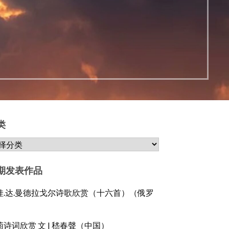
类
期发表作品
娃.达.曼德拉戈尔诗歌欣赏（十六首）（俄罗
）
菊诗词欣赏 文 | 嵇春聲（中国）