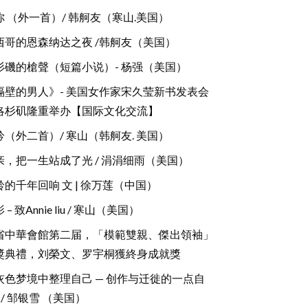
你 （外一首）/ 韩舸友（寒山.美国）
西哥的恩森纳达之夜 /韩舸友（美国）
杉磯的槍聲（短篇小说）- 杨强（美国）
隔壁的男人》- 美国女作家宋久莹新书发表会
洛杉矶隆重举办【国际文化交流】
吟（外二首）/ 寒山（韩舸友. 美国）
亲，把一生站成了光 / 涓涓细雨（美国）
铃的千年回响 文 | 徐万莲（中国）
 – 致Annie liu / 寒山（美国）
省中華會館第二届，「模範雙親、傑出領袖」
獎典禮，刘榮文、罗宇桐獲終身成就獎
灰色梦境中整理自己 — 创作与迁徙的一点自
/ 邹银雪 （美国）