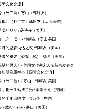
国际文化交流】
骨（外二首）寒山（韩舸友）
片枫叶（外二首）韩舸友（寒山.美国）
是我的朋友 / 薛诗卉（美国）
你 （外一首）/ 韩舸友（寒山.美国）
西哥的恩森纳达之夜 /韩舸友（美国）
杉磯的槍聲（短篇小说）- 杨强（美国）
隔壁的男人》- 美国女作家宋久莹新书发表会
洛杉矶隆重举办【国际文化交流】
吟（外二首）/ 寒山（韩舸友. 美国）
亲，把一生站成了光 / 涓涓细雨（美国）
铃的千年回响 文 | 徐万莲（中国）
 – 致Annie liu / 寒山（美国）