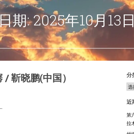
日期: 2025年10月13
/ 靳晓鹏(中国）
分
近
…
第
拉
丝