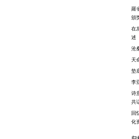
羅
頒
在
述 
沧
天
垫
李
诗
共
回
化
归