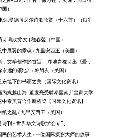
中国）
娃.达.曼德拉戈尔诗歌欣赏（十六首）（俄罗
）
菊诗词欣赏 文 | 嵇春聲（中国）
風中展翼的靈魂 / 九里安西王（美国）
新，文学创作的首旨 — 序池青橡诗集《爱，
你永远的领地》/ 韩舸友（美国）
贵东笔下的书画之美（国际文化资讯）
画为媒越山海–董发亮受聘泰国南邦皇家大学
建中泰美育合作新桥梁【国际文化资讯】
生紙之亂 / 九里安西王（美国）
月诗刊 – 世界华文诗歌学会专刊
国民的艺术人生 / 一位国际摄影大师的故事