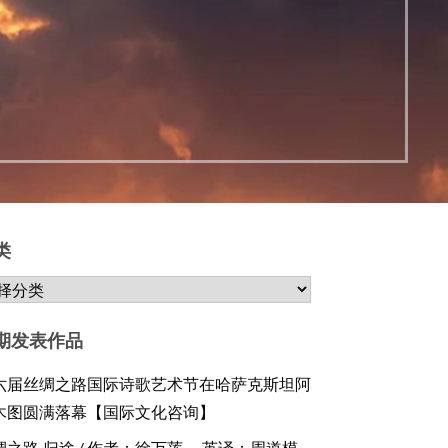
日
类
期发表作品
六届丝绸之路国际诗歌艺术节在哈萨克斯坦阿
木图圆满落幕【国际文化咨询】
绸之路·归途 / 作者：徐万莲 ，英译：周道模