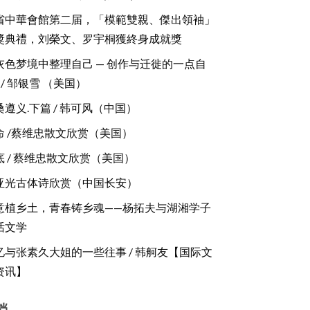
省中華會館第二届，「模範雙親、傑出領袖」
獎典禮，刘榮文、罗宇桐獲終身成就獎
灰色梦境中整理自己 — 创作与迁徙的一点自
/ 邹银雪 （美国）
桑遵义.下篇 / 韩可风（中国）
命 /蔡维忠散文欣赏（美国）
底 / 蔡维忠散文欣赏（美国）
亚光古体诗欣赏（中国长安）
意植乡土，青春铸乡魂——杨拓夫与湖湘学子
话文学
忆与张素久大姐的一些往事 / 韩舸友【国际文
资讯】
档