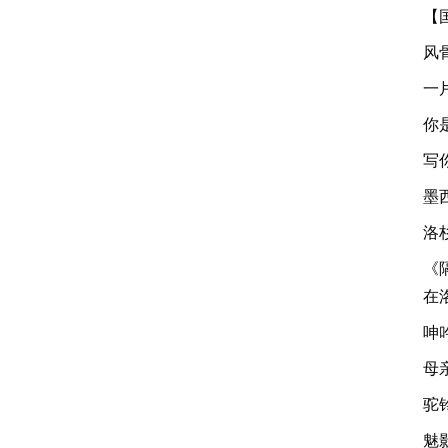
【
风
一
你
写
墨
洛
《
在
呻
母
驼
魅影