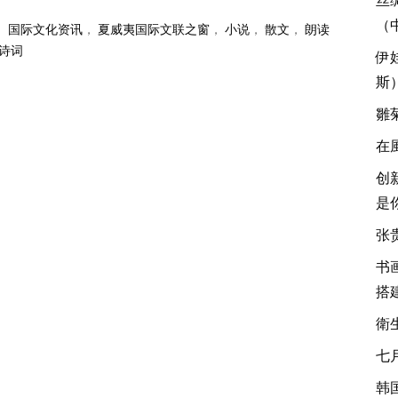
（
，
国际文化资讯
，
夏威夷国际文联之窗
，
小说
，
散文
，
朗读
诗词
伊
斯
雛
在
创
是
张
书
搭
衛
七
韩