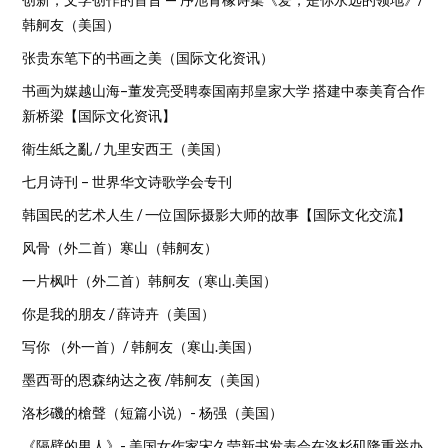
韩舸友（美国）
张贵东笔下的书画之美（国际文化资讯）
书画为媒越山海–董发亮受聘泰国南邦皇家大学 搭建中泰美育合作
新桥梁【国际文化资讯】
衛生紙之亂 / 九里安西王（美国）
七月诗刊 – 世界华文诗歌学会专刊
韩国民的艺术人生 / 一位国际摄影大师的故事【国际文化交流】
风骨（外二首）寒山（韩舸友）
一片枫叶（外二首）韩舸友（寒山.美国）
你是我的朋友 / 薛诗卉（美国）
写你 （外一首）/ 韩舸友（寒山.美国）
墨西哥的恩森纳达之夜 /韩舸友（美国）
洛杉磯的槍聲（短篇小说）- 杨强（美国）
《隔壁的男人》- 美国女作家宋久莹新书发表会在洛杉矶隆重举办