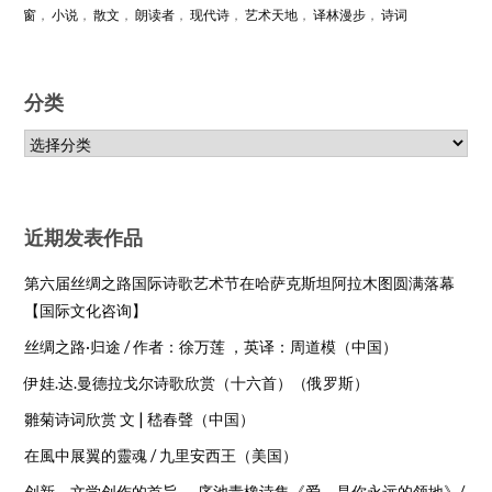
窗
，
小说
，
散文
，
朗读者
，
现代诗
，
艺术天地
，
译林漫步
，
诗词
分类
近期发表作品
第六届丝绸之路国际诗歌艺术节在哈萨克斯坦阿拉木图圆满落幕
【国际文化咨询】
丝绸之路·归途 / 作者：徐万莲 ，英译：周道模（中国）
伊娃.达.曼德拉戈尔诗歌欣赏（十六首）（俄罗斯）
雛菊诗词欣赏 文 | 嵇春聲（中国）
在風中展翼的靈魂 / 九里安西王（美国）
创新，文学创作的首旨 — 序池青橡诗集《爱，是你永远的领地》/