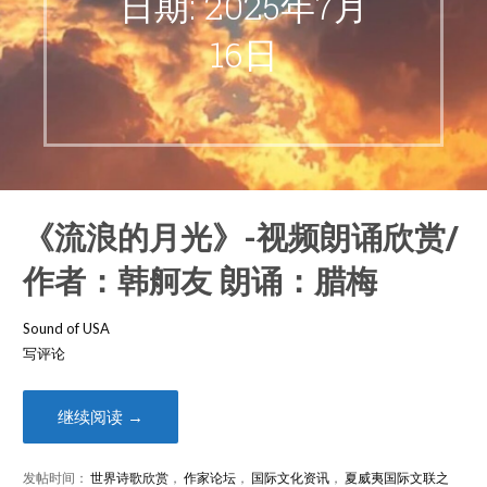
日期: 2025年7月
16日
《流浪的月光》-视频朗诵欣赏/
作者：韩舸友 朗诵：腊梅
Sound of USA
写评论
继续阅读 →
发帖时间：
世界诗歌欣赏
，
作家论坛
，
国际文化资讯
，
夏威夷国际文联之