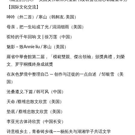
【国际文化交流】
呻吟（外二首）/ 寒山（韩舸友. 美国）
母亲，把一生站成了光 / 涓涓细雨（美国）
驼铃的千年回响 文 | 徐万莲（中国）
魅影 – 致Annie liu / 寒山（美国）
羅省中華會館第二届，「模範雙親、傑出領袖」頒獎典禮，刘榮
文、罗宇桐獲終身成就獎
在灰色梦境中整理自己 — 创作与迁徙的一点自述 / 邹银雪 （美
国）
沧桑遵义.下篇 / 韩可风（中国）
天命 /蔡维忠散文欣赏（美国）
垫底 / 蔡维忠散文欣赏（美国）
李亚光古体诗欣赏（中国长安）
诗意植乡土，青春铸乡魂——杨拓夫与湖湘学子共话文学