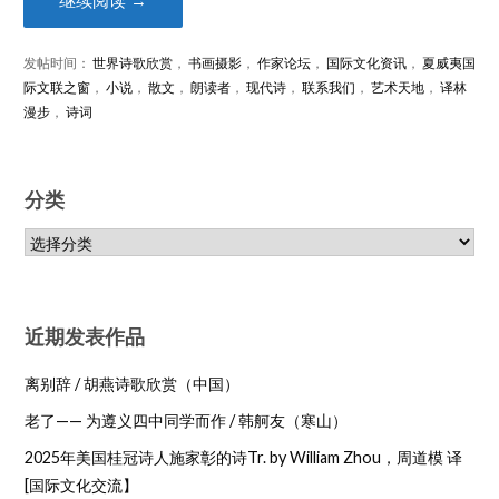
继续阅读 →
发帖时间：
世界诗歌欣赏
，
书画摄影
，
作家论坛
，
国际文化资讯
，
夏威夷国
际文联之窗
，
小说
，
散文
，
朗读者
，
现代诗
，
联系我们
，
艺术天地
，
译林
漫步
，
诗词
分类
近期发表作品
离别辞 / 胡燕诗歌欣赏（中国）
老了—— 为遵义四中同学而作 / 韩舸友（寒山）
2025年美国桂冠诗人施家彰的诗Tr. by William Zhou，周道模 译
[国际文化交流】