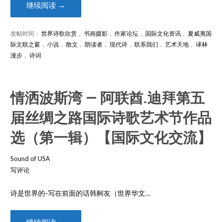
继续阅读 →
发帖时间：
世界诗歌欣赏
，
书画摄影
，
作家论坛
，
国际文化资讯
，
夏威夷国
际文联之窗
，
小说
，
散文
，
朗读者
，
现代诗
，
联系我们
，
艺术天地
，
译林
漫步
，
诗词
情洒波斯湾 — 阿联酋.迪拜第五
届丝绸之路国际诗歌艺术节作品
选（第一辑）【国际文化交流】
Sound of USA
写评论
诗是世界的-写在前面的话韩舸友（世界华文…