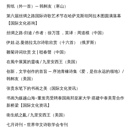
剪纸（外一首）— 韩舸友（寒山）
第六届丝绸之路国际诗歌艺术节在哈萨克斯坦阿拉木图圆满落幕
【国际文化咨询】
丝绸之路·归途 / 作者：徐万莲 ，英译：周道模（中国）
伊娃.达.曼德拉戈尔诗歌欣赏（十六首）（俄罗斯）
雛菊诗词欣赏 文 | 嵇春聲（中国）
在風中展翼的靈魂 / 九里安西王（美国）
创新，文学创作的首旨 — 序池青橡诗集《爱，是你永远的领地》/
韩舸友（美国）
张贵东笔下的书画之美（国际文化资讯）
书画为媒越山海–董发亮受聘泰国南邦皇家大学 搭建中泰美育合作
新桥梁【国际文化资讯】
衛生紙之亂 / 九里安西王（美国）
七月诗刊 – 世界华文诗歌学会专刊