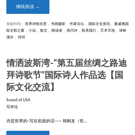
继续阅读 →
发帖时间：
世界诗歌欣赏
，
书画摄影
，
作家论坛
，
国际文化资讯
，
夏威夷国
际文联之窗
，
小说
，
散文
，
朗读者
，
现代诗
，
联系我们
，
艺术天地
，
译林
漫步
，
诗词
情洒波斯湾-“第五届丝绸之路迪
拜诗歌节”国际诗人作品选【国
际文化交流】
Sound of USA
写评论
诗是世界的-写在前面的话—— 韩舸友（世…