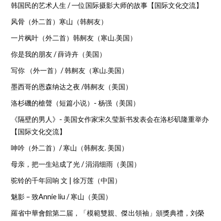
韩国民的艺术人生 / 一位国际摄影大师的故事【国际文化交流】
风骨（外二首）寒山（韩舸友）
一片枫叶（外二首）韩舸友（寒山.美国）
你是我的朋友 / 薛诗卉（美国）
写你 （外一首）/ 韩舸友（寒山.美国）
墨西哥的恩森纳达之夜 /韩舸友（美国）
洛杉磯的槍聲（短篇小说）- 杨强（美国）
《隔壁的男人》- 美国女作家宋久莹新书发表会在洛杉矶隆重举办
【国际文化交流】
呻吟（外二首）/ 寒山（韩舸友. 美国）
母亲，把一生站成了光 / 涓涓细雨（美国）
驼铃的千年回响 文 | 徐万莲（中国）
魅影 – 致Annie liu / 寒山（美国）
羅省中華會館第二届，「模範雙親、傑出領袖」頒獎典禮，刘榮