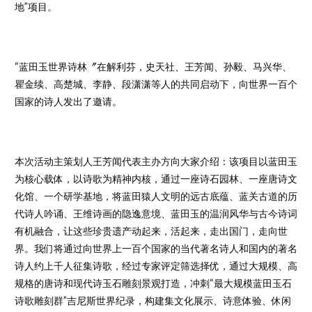
地”项目。
“蓝田玉世界诗林〞在解利芬，史天社、王芳闻、孙毅、马兴华、
瞿金续、高楚城、李静、段潇潇等人的共同启动下，向世界一百个
国家的诗人发出了邀请。
本次活动主策划人王芳闻代表主办方向大家介绍：该项目以蓝田玉
为核心载体，以诗歌为精神内核，通过一座诗石园林、一座唐诗文
化馆、一个研学基地，将蓝田猿人文明的远古底蕴、蓝关古道的历
代诗人吟诵、王维诗画的隐逸意境、蓝田玉的温润风华与古今诗词
有机融合，让这些珍贵遗产动起来，活起来，走出国门，走向世
界。我们将通过向世界上一百个国家的当代著名诗人和国内的著名
诗人约上千人征集诗歌，经过专家评定筛选择优，通过大规模、高
规格的唐诗和现代诗玉石雕刻景观打造，冲刺“最大规模蓝田玉石
诗歌雕刻群”吉尼斯世界纪录，构建集文化展示、诗意体验、休闲