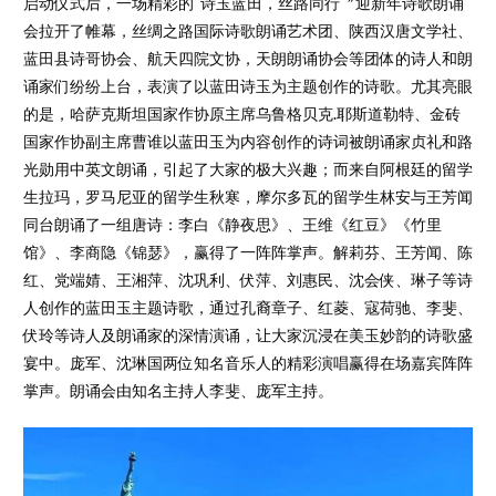
启动仪式后，一场精彩的“诗玉蓝田，丝路同行〞迎新年诗歌朗诵
会拉开了帷幕，丝绸之路国际诗歌朗诵艺术团、陕西汉唐文学社、
蓝田县诗哥协会、航天四院文协，天朗朗诵协会等团体的诗人和朗
诵家们纷纷上台，表演了以蓝田诗玉为主题创作的诗歌。尤其亮眼
的是，哈萨克斯坦国家作协原主席乌鲁格贝克.耶斯道勒特、金砖
国家作协副主席曹谁以蓝田玉为内容创作的诗词被朗诵家贞礼和路
光勋用中英文朗诵，引起了大家的极大兴趣；而来自阿根廷的留学
生拉玛，罗马尼亚的留学生秋寒，摩尔多瓦的留学生林安与王芳闻
同台朗诵了一组唐诗：李白《静夜思》、王维《红豆》《竹里
馆》、李商隐《锦瑟》，赢得了一阵阵掌声。解莉芬、王芳闻、陈
红、党端婧、王湘萍、沈巩利、伏萍、刘惠民、沈会侠、琳子等诗
人创作的蓝田玉主题诗歌，通过孔裔章子、红菱、寇荷驰、李斐、
伏玲等诗人及朗诵家的深情演诵，让大家沉浸在美玉妙韵的诗歌盛
宴中。庞军、沈琳国两位知名音乐人的精彩演唱赢得在场嘉宾阵阵
掌声。朗诵会由知名主持人李斐、庞军主持。