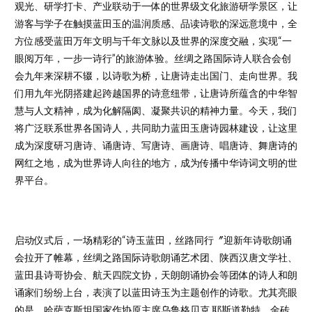
观光、研学打卡、产业联动于一体的世界级文化旅游研学景区，让
游客与学子在触摸蓝田玉的温润质感、品读诗歌的深远意境中，全
方位感受蓝田万年文明与千年文脉以及世界的深度交融，实现“一
眼阅万年，一步一诗行”的旅游体验。丝绸之路国际诗人联合会创
会九年来深耕不辍，以诗歌为桥，让唐诗走出国门、走向世界。我
们用九年光阴搭建起跨越国界的诗意纽带，让唐诗所蕴含的中华智
慧与人文精神，成为化解隔阂、凝聚共识的精神力量。今天，我们
将广泛联系世界各国诗人，共同助力蓝田玉唐诗园林建设，让这里
成为深度研习唐诗、诵唐诗、写唐诗、画唐诗、唱唐诗、舞唐诗的
网红之地，成为世界诗人向往的地方，成为传播中华诗词文明的世
界平台。
启动仪式后，一场精彩的“诗玉蓝田，丝路同行〞迎新年诗歌朗诵
会拉开了帷幕，丝绸之路国际诗歌朗诵艺术团、陕西汉唐文学社、
蓝田县诗哥协会、航天四院文协，天朗朗诵协会等团体的诗人和朗
诵家们纷纷上台，表演了以蓝田诗玉为主题创作的诗歌。尤其亮眼
的是，哈萨克斯坦国家作协原主席乌鲁格贝克.耶斯道勒特、金砖