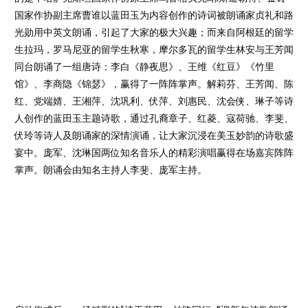
国家作协副主席曹谁以蓝田玉为内容创作的诗词被朗诵家贞礼和路
光勋用中英文朗诵，引起了大家的极大兴趣；而来自阿根廷的留学
生拉玛，罗马尼亚的留学生秋寒，摩尔多瓦的留学生林安与王芳闻
同台朗诵了一组唐诗：李白《静夜思》、王维《红豆》《竹里
馆》、李商隐《锦瑟》，赢得了一阵阵掌声。解莉芬、王芳闻、陈
红、党端婧、王湘萍、沈巩利、伏萍、刘惠民、沈会侠、琳子等诗
人创作的蓝田玉主题诗歌，通过孔裔章子、红菱、寇荷驰、李斐、
伏玲等诗人及朗诵家的深情演诵，让大家沉浸在美玉妙韵的诗歌盛
宴中。庞军、沈琳国两位知名音乐人的精彩演唱赢得在场嘉宾阵阵
掌声。朗诵会由知名主持人李斐、庞军主持。