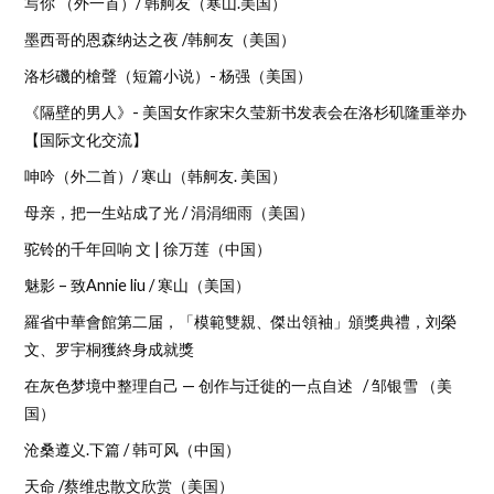
写你 （外一首）/ 韩舸友（寒山.美国）
墨西哥的恩森纳达之夜 /韩舸友（美国）
洛杉磯的槍聲（短篇小说）- 杨强（美国）
《隔壁的男人》- 美国女作家宋久莹新书发表会在洛杉矶隆重举办
【国际文化交流】
呻吟（外二首）/ 寒山（韩舸友. 美国）
母亲，把一生站成了光 / 涓涓细雨（美国）
驼铃的千年回响 文 | 徐万莲（中国）
魅影 – 致Annie liu / 寒山（美国）
羅省中華會館第二届，「模範雙親、傑出領袖」頒獎典禮，刘榮
文、罗宇桐獲終身成就獎
在灰色梦境中整理自己 — 创作与迁徙的一点自述 / 邹银雪 （美
国）
沧桑遵义.下篇 / 韩可风（中国）
天命 /蔡维忠散文欣赏（美国）