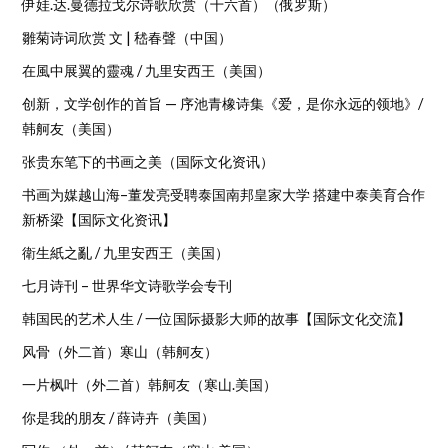
伊娃.达.曼德拉戈尔诗歌欣赏（十六首）（俄罗斯）
雛菊诗词欣赏 文 | 嵇春聲（中国）
在風中展翼的靈魂 / 九里安西王（美国）
创新，文学创作的首旨 — 序池青橡诗集《爱，是你永远的领地》/
韩舸友（美国）
张贵东笔下的书画之美（国际文化资讯）
书画为媒越山海–董发亮受聘泰国南邦皇家大学 搭建中泰美育合作
新桥梁【国际文化资讯】
衛生紙之亂 / 九里安西王（美国）
七月诗刊 – 世界华文诗歌学会专刊
韩国民的艺术人生 / 一位国际摄影大师的故事【国际文化交流】
风骨（外二首）寒山（韩舸友）
一片枫叶（外二首）韩舸友（寒山.美国）
你是我的朋友 / 薛诗卉（美国）