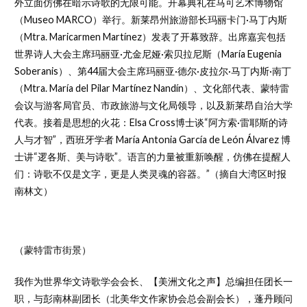
外立面仿佛在暗示诗歌的无限可能。开幕典礼在马可艺术博物馆
（Museo MARCO）举行。新莱昂州旅游部长玛丽卡门·马丁内斯
（Mtra. Maricarmen Martínez）发表了开幕致辞。出席嘉宾包括
世界诗人大会主席玛丽亚·尤金尼娅·索贝拉尼斯（María Eugenia
Soberanis）、第44届大会主席玛丽亚·德尔·皮拉尔·马丁内斯·南丁
（Mtra. María del Pilar Martínez Nandín）、文化部代表、蒙特雷
会议与游客局官员、市政旅游与文化局领导，以及新莱昂自治大学
代表。接着是思想的火花：Elsa Cross博士谈“阿方索·雷耶斯的诗
人与才智”，西班牙学者 María Antonia García de León Álvarez 博
士讲“逻各斯、美与诗歌”。语言的力量被重新唤醒，仿佛在提醒人
们：诗歌不仅是文字，更是人类灵魂的容器。”（摘自大湾区时报
南林文）
（蒙特雷市街景）
我作为世界华文诗歌学会会长、【美洲文化之声】总编担任团长一
职，与彭南林副团长（北美华文作家协会总会副会长），蓬丹顾问