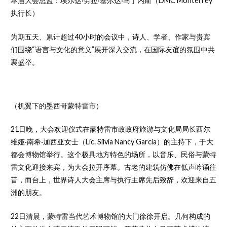
本届大会总监：埃尔达·劳拉·塞尔达·马丁内斯（DMC Monterrey
执行长）
为期五天、累计超过40小时的会议中，诗人、学者、作家与贵宾
们围绕“语言与文化的意义”展开深入交流，在国际友谊的氛围中共
襄盛举。
（机翼下的墨西哥蒙特雷市）
21日晚，大会欢迎仪式在蒙特雷市政政府旅游与文化局局长西尔
维娅·南希·加西亚女士（Lic. Silvia Nancy García）的主持下，于大
都会博物馆举行。这个极具地方特色的场所，以音乐、民俗与蒙特
雷文化迎接来宾，为大会拉开序幕。古老的建筑仿佛在低声吟诵往
昔，而台上，世界诗人大会主席与执行主席先后致辞，欢迎来自五
洲的朋友。
22日清晨，蒙特雷当代艺术博物馆的大门徐徐开启。几何构成的