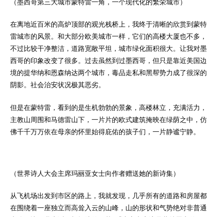
（墨西哥第三大城市蒙特雷一角，一个现代化的繁荣城市）
在离地近百米的高炉顶部的观光栈桥上，我终于清晰的欣赏到蒙特
雷城市的风景。和大部分欧美城市一样，它们的高楼大厦也不多，
不过比较干净整洁，道路宽敞平坦，城市绿化面积很大。让我对墨
西哥的印象改变了很多。过去虽然到过墨西哥，但只是靠近美国边
境的提华纳和恩森纳达两个城市，毒品走私和黑帮势力成了很深的
阴影。社会治安状况极其恶劣。
但是在蒙特雷，看到的是生机勃勃的景象，高楼林立，充满活力，
主教山周围和马德雷山下，一片片的欧式建筑掩映在绿荫之中，仿
佛千千万万依在母亲的怀里始得庇佑的孩子们，一片静谧宁静。
（世界诗人大会主席玛丽亚女士向作者赠送她的新诗集）
从飞机场出发到市区的路上，我就发现，几乎所有的道路和房屋都
在围绕着一座独立而高耸入云的山峰，山的形状和气势绝对非普通