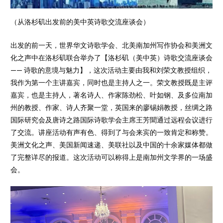
（从洛杉矶出发前的美中英诗歌交流座谈会）
出发的前一天，世界华文诗歌学会、北美南加州写作协会和美洲文
化之声中在洛杉矶联合举办了【洛杉矶（美中英）诗歌交流座谈会
—— 诗歌的意境与魅力】，这次活动主要由我和刘荣文教授组织，
我作为第一个主讲嘉宾，同时也是主持人之一。荣文教授既是主评
嘉宾，也是主持人，著名诗人、作家陈劲松、叶如钢、及多位南加
州的教授、作家、诗人齐聚一堂，英国来的廖锡娟教授，丝绸之路
国际研究会及唐诗之路国际诗歌学会主席王芳聞通过远程会议进行
了交流。讲座活动有声有色、得到了与会来宾的一致肯定和称赞。
美洲文化之声、美国新闻速递、美联社以及中国的十余家媒体都做
了完整详尽的报道。这次活动可以称得上是南加州文学界的一场盛
会。