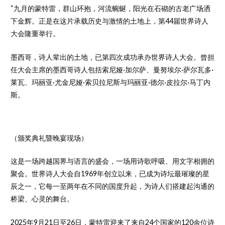
“九月的蒙特雷，群山环抱，河流蜿蜒，阳光在石砌的古老广场洒
下金辉。正是在这片承载历史与激情的土地上，第44届世界诗人
大会隆重举行。
墨西哥，诗人辈出的土地，已第四次成功承办世界诗人大会。曾担
任大会主席的墨西哥诗人包括索尼娅·加尔萨、曼努埃尔·萨尔瓦多·
莱瓦、玛丽亚·尤金尼娅·索贝拉尼斯与玛丽亚·德尔·皮拉尔·马丁内
斯。
（颁奖典礼暨晚宴现场）
这是一场跨越国界与语言的盛会，一场用诗歌呼吸、用文字相拥的
聚会。世界诗人大会自1969年创立以来，已成为诗坛最璀璨的星
辰之一，它每一至两年在不同的国度升起，为诗人们搭建起沟通的
桥梁、心灵的舞台。
2025年9月21日至26日，蒙特雷迎来了来自24个国家的120余位诗