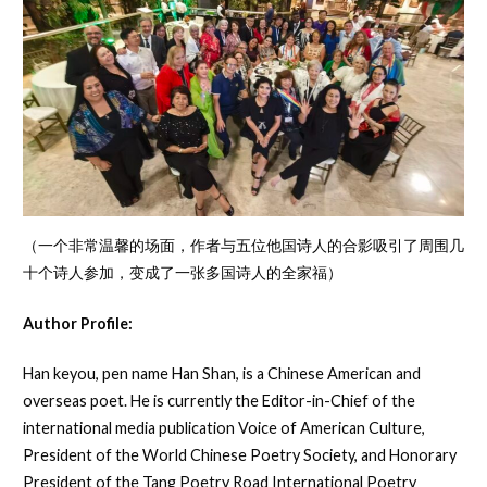
（一个非常温馨的场面，作者与五位他国诗人的合影吸引了周围几
十个诗人参加，变成了一张多国诗人的全家福）
Author Profile:
Han keyou, pen name Han Shan, is a Chinese American and
overseas poet. He is currently the Editor-in-Chief of the
international media publication Voice of American Culture,
President of the World Chinese Poetry Society, and Honorary
President of the Tang Poetry Road International Poetry