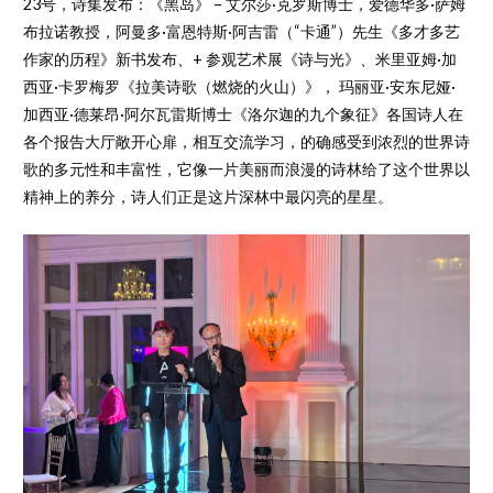
23号，诗集发布：《黑岛》 – 艾尔莎·克罗斯博士，爱德华多·萨姆
布拉诺教授，阿曼多·富恩特斯·阿吉雷（“卡通”）先生《多才多艺
作家的历程》新书发布、+ 参观艺术展《诗与光》、米里亚姆·加
西亚·卡罗梅罗《拉美诗歌（燃烧的火山）》， 玛丽亚·安东尼娅·
加西亚·德莱昂·阿尔瓦雷斯博士《洛尔迦的九个象征》各国诗人在
各个报告大厅敞开心扉，相互交流学习，的确感受到浓烈的世界诗
歌的多元性和丰富性，它像一片美丽而浪漫的诗林给了这个世界以
精神上的养分，诗人们正是这片深林中最闪亮的星星。