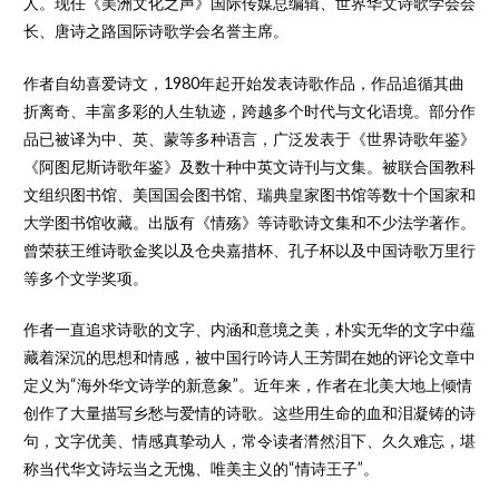
人。现任《美洲文化之声》国际传媒总编辑、世界华文诗歌学会会
长、唐诗之路国际诗歌学会名誉主席。
作者自幼喜爱诗文，1980年起开始发表诗歌作品，作品追循其曲
折离奇、丰富多彩的人生轨迹，跨越多个时代与文化语境。部分作
品已被译为中、英、蒙等多种语言，广泛发表于《世界诗歌年鉴》
《阿图尼斯诗歌年鉴》及数十种中英文诗刊与文集。被联合国教科
文组织图书馆、美国国会图书馆、瑞典皇家图书馆等数十个国家和
大学图书馆收藏。出版有《情殇》等诗歌诗文集和不少法学著作。
曾荣获王维诗歌金奖以及仓央嘉措杯、孔子杯以及中国诗歌万里行
等多个文学奖项。
作者一直追求诗歌的文字、内涵和意境之美，朴实无华的文字中蕴
藏着深沉的思想和情感，被中国行吟诗人王芳聞在她的评论文章中
定义为“海外华文诗学的新意象”。近年来，作者在北美大地上倾情
创作了大量描写乡愁与爱情的诗歌。这些用生命的血和泪凝铸的诗
句，文字优美、情感真挚动人，常令读者潸然泪下、久久难忘，堪
称当代华文诗坛当之无愧、唯美主义的“情诗王子”。