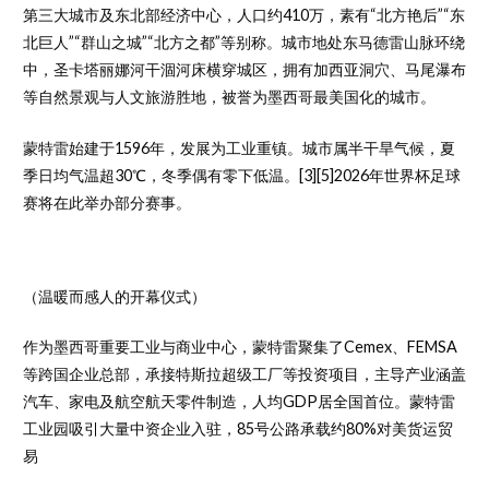
第三大城市及东北部经济中心，人口约410万，素有“北方艳后”“东
北巨人”“群山之城”“北方之都”等别称。城市地处东马德雷山脉环绕
中，圣卡塔丽娜河干涸河床横穿城区，拥有加西亚洞穴、马尾瀑布
等自然景观与人文旅游胜地，被誉为墨西哥最美国化的城市。
蒙特雷始建于1596年，发展为工业重镇。城市属半干旱气候，夏
季日均气温超30℃，冬季偶有零下低温。[3][5]2026年世界杯足球
赛将在此举办部分赛事。
（温暖而感人的开幕仪式）
作为墨西哥重要工业与商业中心，蒙特雷聚集了Cemex、FEMSA
等跨国企业总部，承接特斯拉超级工厂等投资项目，主导产业涵盖
汽车、家电及航空航天零件制造，人均GDP居全国首位。蒙特雷
工业园吸引大量中资企业入驻，85号公路承载约80%对美货运贸
易