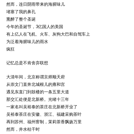
然而，连日阴雨带来的海腥味儿
堵塞了我的鼻孔
熏醉了整个圣诞
今年的圣诞节，3亿国人的美国
有上亿人在飞机、火车、灰狗大巴和自驾车上
为泛着海腥味儿的雨水
疯狂
记忆总是不肯舍弃联想
大清年间，北京称谓京师顺天府
从崇文门直奔北城根儿的雍和宫
遇见东直门到鼓楼的一条五里大道
那交汇处便是北新桥。光绪十三年
一家名叫吴裕泰的茶庄在北新桥开业了
吴裕泰茶庄在安徽、浙江、福建采购茶叶
再到苏州、福州窨制，茉莉茶香飘扬万里
然而，井水枯干时