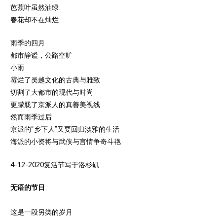
芭蕉叶虽然油绿
春花却不在灿烂
雨季的四月
都市静谧，公路空旷
小雨
霉烂了吴越文化的古典与雅致
切割了大都市的现代与时尚
更朦胧了京派人的真善美视线
然而雨季过后
京派的“乡下人”又要回归淡雅的生活
海派的小资将与武侠与言情争奇斗艳
4-12-2020复活节写于洛杉矶
无语的节日
这是一段另类的岁月