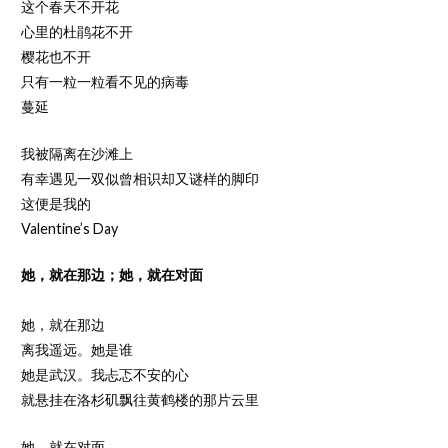
这个春天不开花
心里的杜鹃花不开
樱花也不开
只有一粒一粒看不见的病毒
蔓延
我被隔离在沙滩上
有幸遇见一双似曾相识却又谜样的脚印
这便是我的
Valentine’s Day
她，就在那边；她，就在对面
她，就在那边
离我遥远。她是谁
她是武汉。我忐忑不安的心
就悬挂在洛杉矶飘往黄鹤楼的那片云里
她，就在对面