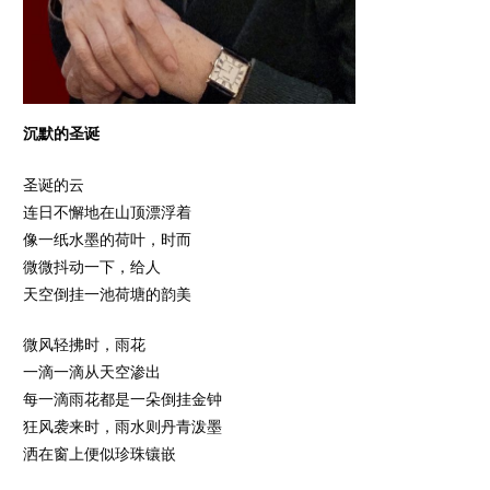
沉默的圣诞
圣诞的云
连日不懈地在山顶漂浮着
像一纸水墨的荷叶，时而
微微抖动一下，给人
天空倒挂一池荷塘的韵美
微风轻拂时，雨花
一滴一滴从天空渗出
每一滴雨花都是一朵倒挂金钟
狂风袭来时，雨水则丹青泼墨
洒在窗上便似珍珠镶嵌