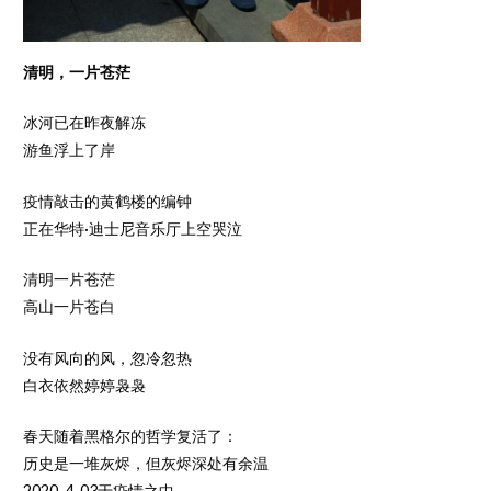
清明，一片苍茫
冰河已在昨夜解冻
游鱼浮上了岸
疫情敲击的黄鹤楼的编钟
正在华特·迪士尼音乐厅上空哭泣
清明一片苍茫
高山一片苍白
没有风向的风，忽冷忽热
白衣依然婷婷袅袅
春天随着黑格尔的哲学复活了：
历史是一堆灰烬，但灰烬深处有余温
2020-4-03于疫情之中