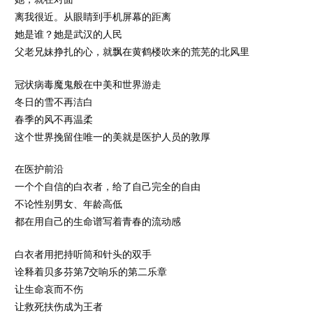
离我很近。从眼睛到手机屏幕的距离
她是谁？她是武汉的人民
父老兄妹挣扎的心，就飘在黄鹤楼吹来的荒芜的北风里
冠状病毒魔鬼般在中美和世界游走
冬日的雪不再洁白
春季的风不再温柔
这个世界挽留住唯一的美就是医护人员的敦厚
在医护前沿
一个个自信的白衣者，给了自己完全的自由
不论性别男女、年龄高低
都在用自己的生命谱写着青春的流动感
白衣者用把持听筒和针头的双手
诠释着贝多芬第7交响乐的第二乐章
让生命哀而不伤
让救死扶伤成为王者