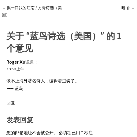
← 抿一口我的江南 / 方青诗选（美
暗 香 →
国）
关于
“蓝鸟诗选（美国）”
的 1
个意见
Roger Xu
说道：
10:58 上午
谈不上海外著名诗人，编辑者过奖了。
—— 蓝鸟
回复
发表回复
您的邮箱地址不会被公开。
必填项已用
*
标注