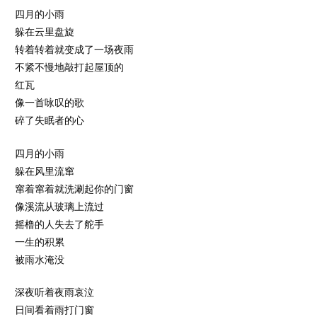
四月的小雨
躲在云里盘旋
转着转着就变成了一场夜雨
不紧不慢地敲打起屋顶的
红瓦
像一首咏叹的歌
碎了失眠者的心
四月的小雨
躲在风里流窜
窜着窜着就洗涮起你的门窗
像溪流从玻璃上流过
摇橹的人失去了舵手
一生的积累
被雨水淹没
深夜听着夜雨哀泣
日间看着雨打门窗