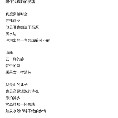
陪伴我孤独的灵魂
真想穿越时空
寻找诗圣
他是否也痴迷于高原
溪水边
冲泡出的一弯碧绿醉卧不醒
山峰
云一样的静
梦中的诗
采茶女一样清纯
我是山的儿子
也是高原浸泡的诗魂
漂泊异乡
常牵挂那一怀愁绪
如泉水般绵绵不绝的乡情