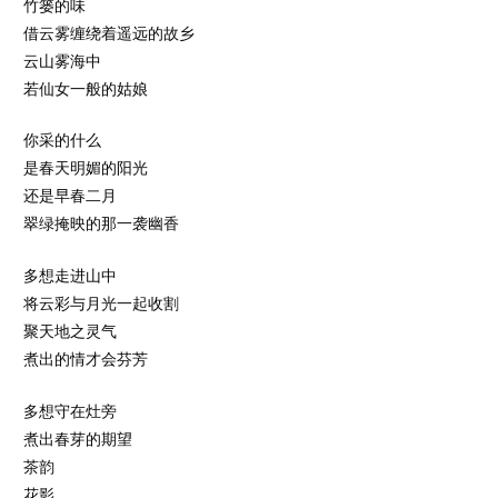
竹篓的味
借云雾缠绕着遥远的故乡
云山雾海中
若仙女一般的姑娘
你采的什么
是春天明媚的阳光
还是早春二月
翠绿掩映的那一袭幽香
多想走进山中
将云彩与月光一起收割
聚天地之灵气
煮出的情才会芬芳
多想守在灶旁
煮出春芽的期望
茶韵
花影