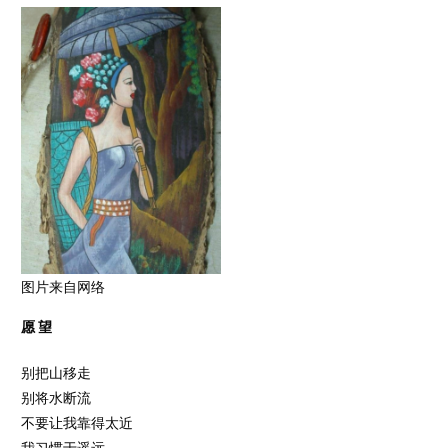
图片来自网络
愿 望
别把山移走
别将水断流
不要让我靠得太近
我习惯于遥远