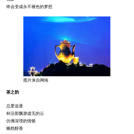
终会变成永不褪色的梦想
图片来自网络
茶之韵
总爱追逐
杯沿那飘渺虚无的云
仿佛深埋的情愫
幽然醇香