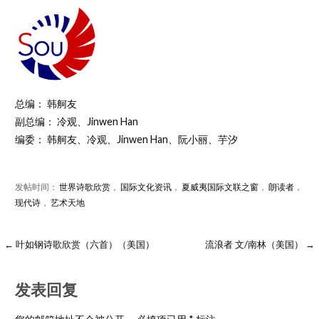
总编： 韩舸友
副总编： 冷观、Jinwen Han
编委： 韩舸友、冷观、Jinwen Han、阮小丽、芋汐
发帖时间：
世界诗歌欣赏
，
国际文化资讯
，
夏威夷国际文联之窗
，
朗读者
，
现代诗
，
艺术天地
← 叶如钢诗歌欣赏（六首）（美国）
流浪者 文/南林（美国） →
发表回复