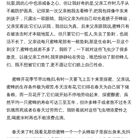
玩耍,因此心中也添戒备之心。但让我好奇的是,父亲工作时几乎从
不戴防护面具。记得第一次父亲抱我去看蜂子,把我包得像中东来
的孩子，只露出一双眼睛。我问父亲为何自己却光着膀子开蜂箱，
父亲笑着说:它们认识我，我信以为真。后来父亲跟我说,蜜蜂只有
在被攻击时才本能地蜇人。但只要它们一蜇人,失去了蛰刺，也就
活不长了。父亲说每只蜜蜂尾部有一根蛰刺,那是生命刺,一旦这个
刺没了,蜜蜂也就差不多了。我听了，一下就对这些飞虫少了很多
敌意。以後父亲工作时,我常静静站在旁边，唯恐惊动了那些蜂儿
们。既不想被它们蛰了,更不愿让它们赔上自己性命。
蜜蜂开花季节早出晚归,有时一天要飞上五十来里採蜜。父亲说,
蜜蜂的生存条件极为艰苦,冬天没有花,它们得在春天为自己留下储
备粮。而一旦花开了,它们就开始不停地劳动起来、採蜜酿蜜。虽
然平均一只蜜蜂的寿命可达三至五年，但许多蜂子或者熬不过冬天
饥饿而死或者在春天过劳而亡。我听着就对这些飞虫增添爱怜之
意,喝蜜水时再也不敢浪费点滴。
春天来了时,我看见那些蜜蜂一个一个从蜂箱子里探出身来,先抖