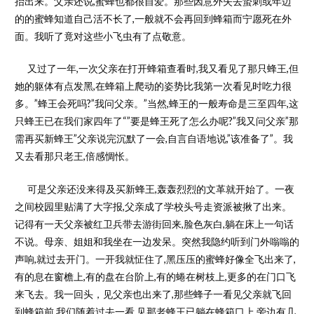
抬出来。父亲还说,蜜蜂也都很自爱。那些因意外失去蛰刺或年迈
的的蜜蜂知道自己活不长了,一般就不会再回到蜂箱而宁愿死在外
面。我听了竟对这些小飞虫有了点敬意。
又过了一年,一次父亲在打开蜂箱查看时,我又看见了那只蜂王,但
她的躯体有点发黑,在蜂箱上爬动的姿势比我第一次看见时吃力很
多。”蜂王会死吗?”我问父亲。”当然,蜂王的一般寿命是三至四年,这
只蜂王已在我们家四年了“”要是蜂王死了怎么办呢?”我又问父亲”那
需再买新蜂王”父亲说完沉默了一会,自言自语地说,”该准备了”。我
又去看那只老王,倍感惆怅。
可是父亲还没来得及买新蜂王,轰轰烈烈的文革就开始了。一夜
之间校园里贴满了大字报,父亲成了学校头号走资派被揪了出来。
记得有一天父亲被红卫兵带去游街回来,脸色灰白,躺在床上一句话
不说。母亲、姐姐和我坐在一边发呆。突然我隐约听到门外嗡嗡的
声响,就过去开门。一开我就怔住了,黑压压的蜜蜂好像全飞出来了,
有的息在窗檐上,有的盘在台阶上,有的蜷在树枝上,更多的在门口飞
来飞去。我一回头，见父亲也出来了,那些蜂子一看见父亲就飞回
到蜂箱前,我们随着过去一看,见那老蜂王已躺在蜂箱口上,旁边有几