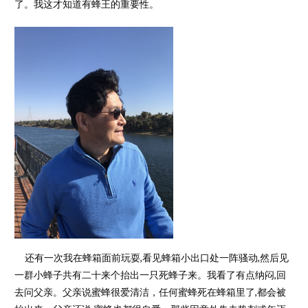
了。我这才知道有蜂王的重要性。
还有一次我在蜂箱面前玩耍,看见蜂箱小出口处一阵骚动,然后见
一群小蜂子共有二十来个抬出一只死蜂子来。我看了有点纳闷,回
去问父亲。父亲说蜜蜂很爱清洁，任何蜜蜂死在蜂箱里了,都会被