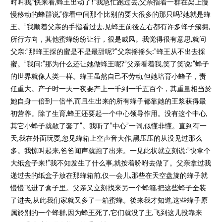
时叫我,”快来看,蜂王出动了!”我急忙跑过去,父亲指着一群在架上慢
慢移动的蜂群说,”你看中间那个比别的要大很多的那只吗?她就是蜂
王。”我顺着父亲的手指看过去,见蜂王前後左右都有许多蜂子簇拥,
所行方向，其他蜜蜂纷纷让行，很是威风。我觉得很有意思,就问
父亲:”那蜂王採的蜜是不是最甜呢?”父亲摇摇头:”蜂王从不出去採
蜜。”我问:”那为什么还让她做蜂王呢?”父亲看着我,笑了笑说:”蜂子
的世界就像人类一样。蜂王虽然自己不劳动,但她培育小蜂子，责
任重大。产子时一天一夜要产上一千到一千五百个，其重量相当於
她自身一倍到一倍半,而且生出来的所有蜂子都靠她的王浆获得最
初营养。除了生育,蜂王还要起一个中心领导作用。没有这个中心,
其它小蜂子就散了套了”。我听了”中心”一词,似懂非懂。直到有一
天,我在外面玩耍,忽见蜂箱上空声音大作,黑压压的从没见过那么
多。我惊叫起来,爸爸闻声就跑了出来。一见此状就立刻说:”快拿个
大纸盒子来!”我不知发生了什么事,就按着吩咐去做了。父亲拿过我
递过去的纸盒子放在那蜂箱前,仅一会儿,那些在天空盘旋的蜂子就
慢慢飞进了盒子里。父亲又立刻找来另一个蜂箱,把这些蜂子全装
了进去,从此我们家就又多了一箱蜜蜂。後来我才知道,这些蜂子原
属於别的一个蜂群,因为蜂王死了,它们就没了主,飞到这儿投靠来