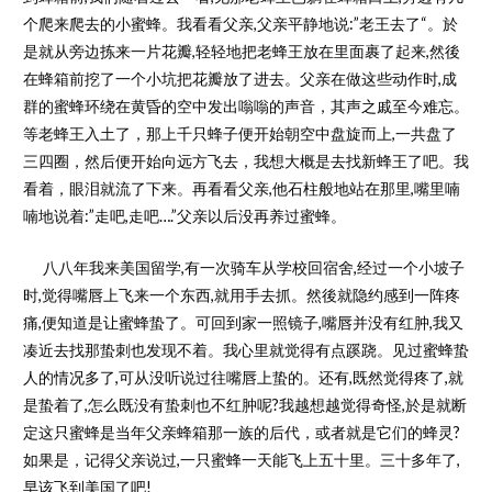
个爬来爬去的小蜜蜂。我看看父亲,父亲平静地说:”老王去了“。於
是就从旁边拣来一片花瓣,轻轻地把老蜂王放在里面裹了起来,然後
在蜂箱前挖了一个小坑把花瓣放了进去。父亲在做这些动作时,成
群的蜜蜂环绕在黄昏的空中发出嗡嗡的声音，其声之戚至今难忘。
等老蜂王入土了，那上千只蜂子便开始朝空中盘旋而上,一共盘了
三四圈，然后便开始向远方飞去，我想大概是去找新蜂王了吧。我
看着，眼泪就流了下来。再看看父亲,他石柱般地站在那里,嘴里喃
喃地说着:”走吧,走吧….”父亲以后没再养过蜜蜂。
八八年我来美国留学,有一次骑车从学校回宿舍,经过一个小坡子
时,觉得嘴唇上飞来一个东西,就用手去抓。然後就隐约感到一阵疼
痛,便知道是让蜜蜂蛰了。可回到家一照镜子,嘴唇并没有红肿,我又
凑近去找那蛰刺也发现不着。我心里就觉得有点蹊跷。见过蜜蜂蛰
人的情况多了,可从没听说过往嘴唇上蛰的。还有,既然觉得疼了,就
是蛰着了,怎么既没有蛰刺也不红肿呢?我越想越觉得奇怪,於是就断
定这只蜜蜂是当年父亲蜂箱那一族的后代，或者就是它们的蜂灵?
如果是，记得父亲说过,一只蜜蜂一天能飞上五十里。三十多年了,
早该飞到美国了吧!