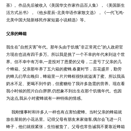
茶》。作品先后被收入《美国华文作家作品百人集》，《美国新生
活方式丛书》，《他乡星辰-北美华语作家散文选》，《一代飞鸿-
北美中国大陆新移民作家短篇小说精选》等。
父亲的蜂箱
我生在“自然灾害”年代。那年头由于饥饿“非正常死亡”的人政府官
方现在也说有四千多万。所以我是挑了一个不幸的年代来到这个世
界。但不幸中有万幸,一是投对了恩爱的父母，二是亏了父亲的几
个蜂箱。父亲那年养了五六箱的蜜蜂,春夏时节，百花盛开，勤劳
的蜂儿们早出晚归，蜂箱里一片片蜂框很快就溢满了蜜。所以我虽
奶水不足、更喝不到牛奶，但蜜糖给了我许多急需的营养。现在看
我小时候的照片白白胖胖,仍想象不到出生在那个饥饿年代。也因
为这点,我从小对蜜蜂就有一种特殊的情感。
我刚懂事时和许多人一样也有点害怕蜜蜂。当时父亲的蜂箱就
放在屋前的小花丛里。记得父母有朋友来家做客,偶尔会飞进一只
蜂子，他们就很紧张，生怕被蛰了。父母也常告诫我不要靠近蜂箱