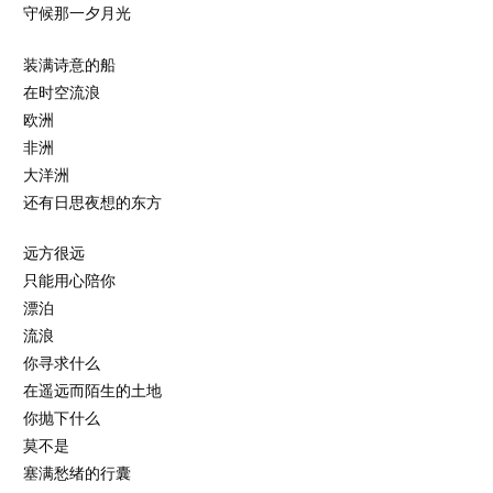
守候那一夕月光
装满诗意的船
在时空流浪
欧洲
非洲
大洋洲
还有日思夜想的东方
远方很远
只能用心陪你
漂泊
流浪
你寻求什么
在遥远而陌生的土地
你抛下什么
莫不是
塞满愁绪的行囊