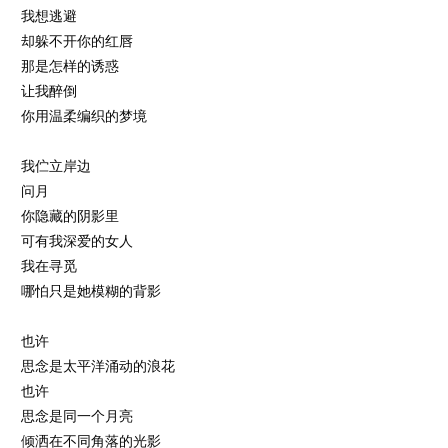
我想逃避
却躲不开你的红唇
那是怎样的诱惑
让我醉倒
你用温柔编织的梦境
我伫立岸边
问月
你隐藏的阴影里
可有我深爱的女人
我在寻觅
哪怕只是她模糊的背影
也许
思念是太平洋涌动的浪花
也许
思念是同一个月亮
倾洒在不同角落的光影