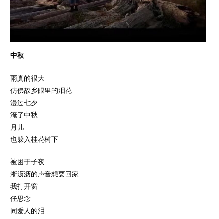
中秋
雨真的很大
仿佛故乡眼里的泪花
漫过七夕
淹了中秋
月儿
也躲入桂花树下
被困于子夜
淅沥沥的声音想要回家
我打开窗
任思念
同爱人的泪