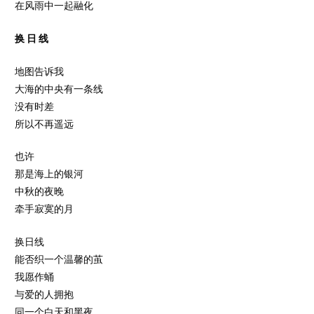
在风雨中一起融化
换 日 线
地图告诉我
大海的中央有一条线
没有时差
所以不再遥远
也许
那是海上的银河
中秋的夜晚
牵手寂寞的月
换日线
能否织一个温馨的茧
我愿作蛹
与爱的人拥抱
同一个白天和黑夜