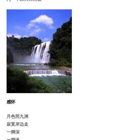
感怀
月色照九洲
寂寞岸边走
一脚深
一脚浅