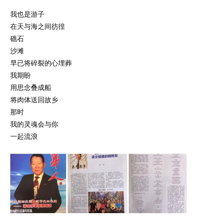
我也是游子
在天与海之间彷徨
礁石
沙滩
早已将碎裂的心埋葬
我期盼
用思念叠成船
将肉体送回故乡
那时
我的灵魂会与你
一起流浪