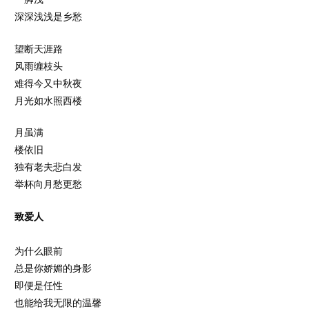
深深浅浅是乡愁
望断天涯路
风雨缠枝头
难得今又中秋夜
月光如水照西楼
月虽满
楼依旧
独有老夫悲白发
举杯向月愁更愁
致爱人
为什么眼前
总是你娇媚的身影
即便是任性
也能给我无限的温馨