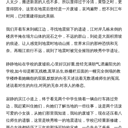
人太少，搬进新居的人也不多。所以显得过于冷清，黄昏之时，更
显得阴冷。这里在地震后曾经是一片废墟，哀鸿遍野，想不到三年
时间，已经重建得如此美丽.
我们开着车来到岷江边，寻找地震留下的遗迹，江对岸几栋未倒的
楼房半掩在塌方山体的泥石之中，不远的群山，到处是大面积滑坡
的痕迹。让人感觉到地震时地动山摇，世界末日的那种恐惧和无
奈。再顺江前行不远，就到了地震时被完全摧毁的映秀中学遗址。
静静地站在学校的废墟前,心里好沉好重,曾经充满朝气,洒遍阳光的
学校,如今却是断瓦残檐,蒿草丛生,铁栅栏后面的一幢完全倒塌的教
学楼睁着她幽怨的双眼,默默的向苍天述说着无数遇难师生的冤屈,
述说着对生的向往,对死的无奈.对亲人的眷恋。
寂静的滨江小道上，终于看见两个中学生骑着一辆自行车路过旁
边，我赶紧叫住她们，向她们了解当地的一些往事，这是两个活泼
可爱的小女孩，从她们那里我知道，我站的废墟下，现在还压着八
位师生的遗骸，这里是映秀唯一的地震遗址，学校已经重新修建，
两个女孩都经历了三年前那场可怕的灾难，一个失去了爷爷，一个