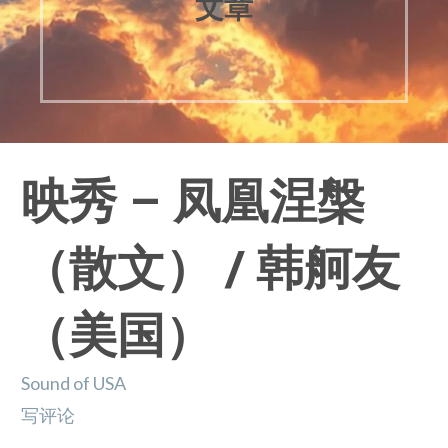
文章
映秀 – 凤凰涅槃
（散文） / 韩舸友
（美国）
Sound of USA
写评论