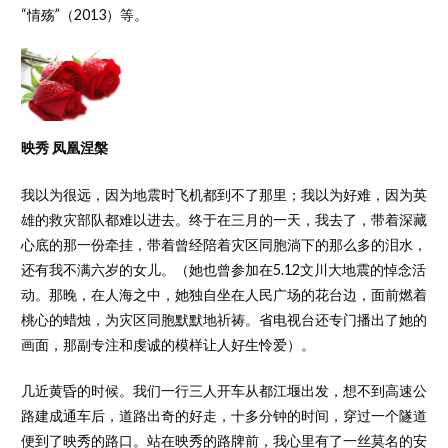
“情殇”（2013）等。
映秀 凤凰涅槃
我以为很远，因为地震时飞机都到不了那里；我以为好难，因为英
雄的救灾部队都难以进去。终于在三月的一天，我去了，带着深藏
心底的那一份牵挂，带着曾经陪着灾区同胞淌下的那么多的泪水，
还有我不满六岁的女儿。（她也曾参加在5.12文川大地震的悼念活
动。那晚，在人海之中，她独自坐在人民广场的花台边，面前燃着
桃心的蜡烛，为灾区同胞默默地祈祷。省电视台还专门播出了她的
画面，那副专注和虔诚的模样让人好生怜爱）。
几近黄昏的时候。我们一行三人开车从都江堰出发，想不到高速公
路建成通车后，道路出奇的好走，十多分钟的时间，穿过一个隧道
便到了映秀的路口。站在映秀的路牌前，我心里有了一丝莫名的安