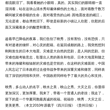
都流眼泪了‘。我看看她的小眼睛，真的。其实我们的眼睛都一直
湿润着，站在这块山清水秀却遍体鳞伤的土地上，面对着数千数万
瞬间被灾难吞噬的生命，面对着受伤的山岭. 因地震改道的岷江，
无论是谁，都会潸然泪下。即使是崭新的小镇让人欣慰，欣慰的后
面又深藏着多少的酸楚和重负。
趁着早已降临的夜幕，我们告别了映秀，没有害怕，没有恐惧，只
有对逝者的缅怀，对心灵的慰籍。在返回成都的路上，我突然想到
刚刚发生的日本大地震。灾难是大自然的悲剧，是人间的悲剧。但
灾难也能考验意志，彰显出人类的善良和包容。日本大地震和随之
带来的海啸和核辐射的灾难也是空前的，在这样的灾难面前，中国
人民忘记了日本政府过去侵华战争带来的深重灾难和痛苦，同样表
现了深切的同情和关怀。中国政府同样给予了最大的关心和支持。
映秀，多么动人的名字，映水之美，映山之秀。大灾之后，你显得
更加深沉，更加厚重。我来了，带着一个普通人的牵挂；我走了，
留下的是一个华夏同胞最真诚的祝福。祝福你，映秀，大灾之后，
更美更秀。（本文2010年原载于《四川日报》《贵州日报》）