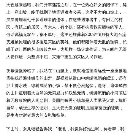
天色越来越暗，我们开车迷路之后，在一位热心妇女的陪伴下，爬
上一座山坡，终于找到了地震遇难者公墓，这座不大的山坡上，一
层层掩埋着七千多遇难者的遗体，在这些遇难者中，有附近的村
民，有镇上的居民，有大人，有小孩；还有抗震救灾牺牲的军人。
俗话说福无双至，祸不单行。这里还埋葬着2008年8月特大泥石流
灾难被掩埋的很多援建灾区的英雄。他们都陪伴着无数的冤魂，长
眠于这川西的丛山峻岭之中，为那样一场灾难作证，为人间的无疆
大爱作证，为坚贞不屈，灾难中重生的灾区人民作证。
夜幕慢慢降临了，我站在半山腰上，默默地遥望着远处一座座被地
震摧残得遍体鳞伤的山峦，凝视着从群山中蜿蜒流淌的岷江，还有
那山掩水映，绿树成荫的小镇，禁不做心潮起伏，是呀，遍体鳞伤
的山川证明着大自然的无穷威力和残酷无情，蜿蜒流淌的小河倾述
着无数凄婉的人间悲剧，美丽的映秀小镇却是人类承受灾难，抗拒
自然，顽强生存的证明，是大爱无疆的证明,是国家富强的证明，
是生者对逝者最大的安慰和祭奠。
下山时，女儿轻轻告诉我，“老爸，我觉得好难过哟，你看嘛，我