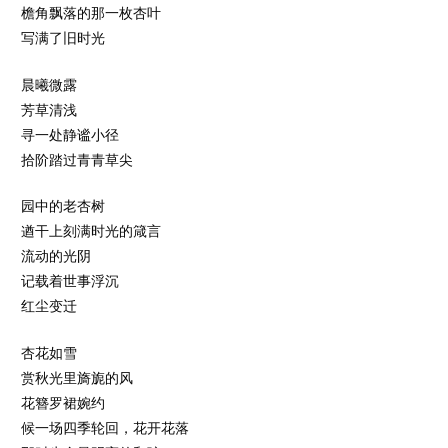
檐角飘落的那一枚杏叶
写满了旧时光
晨曦微露
芳草清浅
寻一处静谧小径
拾阶踏过青青草尖
园中的老杏树
遒干上刻满时光的箴言
流动的光阴
记载着世事浮沉
红尘变迁
杏花如雪
赏秋光里旖旎的风
花簪罗裙婉约
候一场四季轮回，花开花落