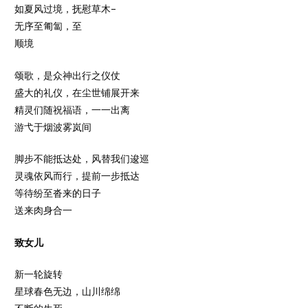
如夏风过境，抚慰草木–
无序至匍匐，至
顺境
颂歌，是众神出行之仪仗
盛大的礼仪，在尘世铺展开来
精灵们随祝福语，一一出离
游弋于烟波雾岚间
脚步不能抵达处，风替我们逡巡
灵魂依风而行，提前一步抵达
等待纷至沓来的日子
送来肉身合一
致女儿
新一轮旋转
星球春色无边，山川绵绵