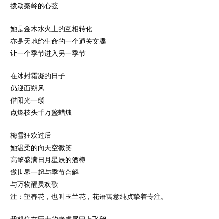
拨动秦岭的心弦
她是金木水火土的互相转化
亦是天地给生命的一个通关文牒
让一个季节进入另一季节
在冰封霜凝的日子
仍迎面朔风
借阳光一缕
点燃枝头千万盏蜡烛
梅雪狂欢过后
她温柔的向天空微笑
高擎盛满日月星辰的酒樽
邀世界一起与季节合解
与万物醒灵欢歌
注：望春花，也叫玉兰花，花语寓意纯贞挚着专注。
我想住在巨大的老虎尾巴上飞翔