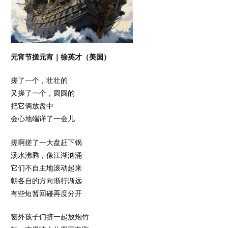
元宵节搓元宵
｜
徐英才（美国）
搓了一个，壮壮的
又搓了一个，圆圆的
把它俩放盘中
会心地端详了一会儿
搓啊搓了一大盘赶下锅
汤水沸腾，像江湖汹涌
它们不自主地滚动起来
朝各自的方向渐行渐远
有些短暂回碰再度分开
窗外孩子们挤一起放炮竹