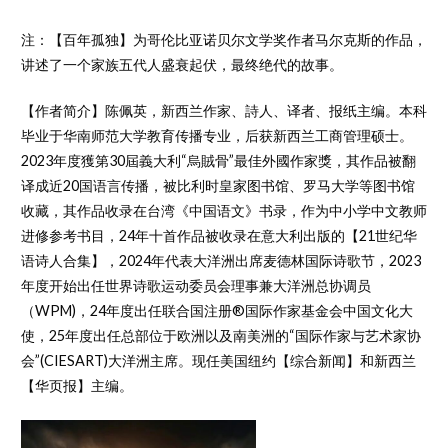
注：【百年孤独】为哥伦比亚诺贝尔文学奖作者马尔克斯的作品，
讲述了一个家族五代人盛衰起伏，最终绝代的故事。
【作者简介】陈佩英，新西兰作家、詩人、译者、报纸主编。本科
毕业于华南师范大学教育传播专业，后获新西兰工商管理硕士。
2023年度獲第30屆義大利“烏賊骨”最佳外國作家獎，其作品被翻
译成近20国语言传播，被比利时皇家图书馆、罗马大学等图书馆
收藏，其作品收录在台湾《中国语文》书录，作为中小学中文教师
进修参考书目，24年十首作品被收录在意大利出版的【21世纪华
语诗人合集】，2024年代表大洋洲出席麦德林国际诗歌节，2023
年度开始出任世界诗歌运动委员会理事兼大洋洲总协调员
（WPM)，24年度出任联合国注册®️国际作家基金会中国文化大
使，25年度出任总部位于欧洲以及南美洲的“国际作家与艺术家协
会”(CIESART)大洋洲主席。现任美国纽约【综合新闻】和新西兰
【华页报】主编。