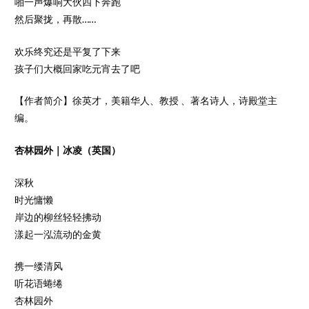
啪一声爆响大伙四下奔跑
然后聚拢，再散……
欢乐终究还是平复了下来
孩子们大概回家吃元宵去了吧
【作者简介】徐英才，美籍华人、教授 、著名诗人，诗殿堂主
编。
杏林园外｜冰凌（英国）
深秋
时光慵懒
岸边的柳丝轻轻拂动
漾起一泓流动的金黄
携一缕清风
听花语蜷绻
杏林园外