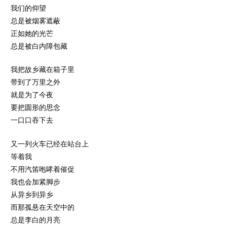
我们的仰望
总是被烟雾遮蔽
正如她的光芒
总是被白内障包藏
我把故乡藏在箱子里
带到了万里之外
就是为了今夜
要把圆形的思念
一口口吞下去
又一列火车已经在站台上
等着我
不用汽笛咆哮着催促
我也会加紧脚步
从异乡到异乡
而那孤悬在天空中的
总是李白的月亮