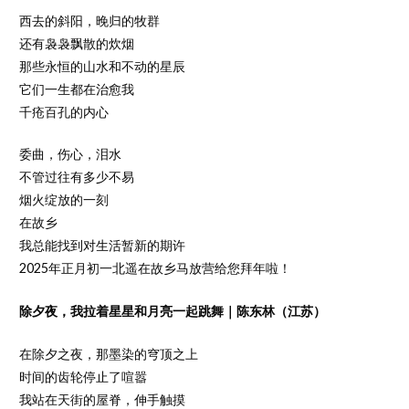
西去的斜阳，晚归的牧群
还有袅袅飘散的炊烟
那些永恒的山水和不动的星辰
它们一生都在治愈我
千疮百孔的内心
委曲，伤心，泪水
不管过往有多少不易
烟火绽放的一刻
在故乡
我总能找到对生活暂新的期许
2025年正月初一北遥在故乡马放营给您拜年啦！
除夕夜，我拉着星星和月亮一起跳舞
｜
陈东林（江苏）
在除夕之夜，那墨染的穹顶之上
时间的齿轮停止了喧嚣
我站在天街的屋脊，伸手触摸