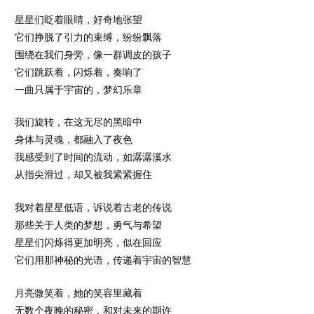
星星们眨着眼睛，好奇地张望
它们挣脱了引力的束缚，纷纷飘落
围绕在我们身旁，像一群调皮的孩子
它们跳跃着，闪烁着，奏响了
一曲只属于宇宙的，梦幻乐章
我们旋转，在这无尽的黑暗中
身体与灵魂，都融入了夜色
我感受到了时间的流动，如潺潺溪水
从指尖滑过，却又被我紧紧握住
我对着星星低语，诉说着古老的传说
那些关于人类的梦想，勇气与希望
星星们闪烁得更加明亮，似在回应
它们用那神秘的光语，传递着宇宙的智慧
月亮微笑着，她的笑容里藏着
无数个夜晚的秘密，和对未来的期许