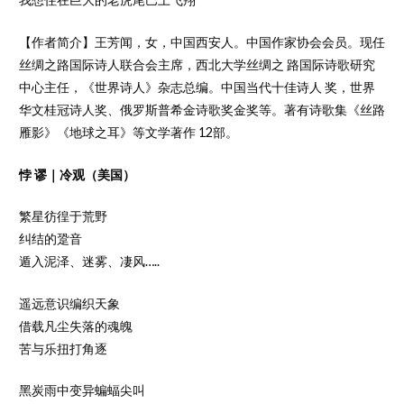
【作者简介】王芳闻，女，中国西安人。中国作家协会会员。现任
丝绸之路国际诗人联合会主席，西北大学丝绸之 路国际诗歌研究
中心主任，《世界诗人》杂志总编。中国当代十佳诗人 奖，世界
华文桂冠诗人奖、俄罗斯普希金诗歌奖金奖等。著有诗歌集《丝路
雁影》《地球之耳》等文学著作 12部。
悖 谬｜冷观（美国）
繁星彷徨于荒野
纠结的跫音
遁入泥泽、迷雾、凄风…..
遥远意识编织天象
借载凡尘失落的魂魄
苦与乐扭打角逐
黑炭雨中变异蝙蝠尖叫