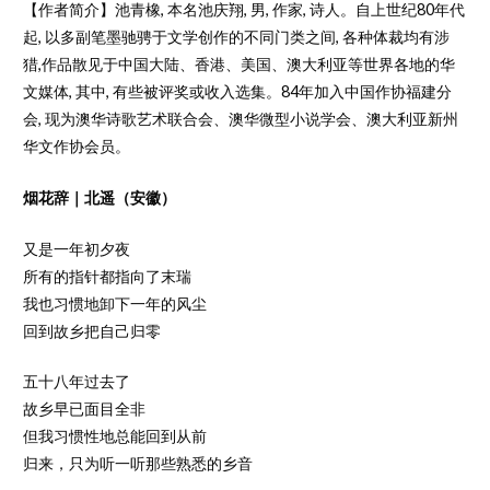
【作者简介】池青橡, 本名池庆翔, 男, 作家, 诗人。自上世纪80年代
起, 以多副笔墨驰骋于文学创作的不同门类之间, 各种体裁均有涉
猎,作品散见于中国大陆、香港、美国、澳大利亚等世界各地的华
文媒体, 其中, 有些被评奖或收入选集。84年加入中国作协福建分
会, 现为澳华诗歌艺术联合会、澳华微型小说学会、澳大利亚新州
华文作协会员。
烟花辞｜北遥（安徽）
又是一年初夕夜
所有的指针都指向了末瑞
我也习惯地卸下一年的风尘
回到故乡把自己归零
五十八年过去了
故乡早已面目全非
但我习惯性地总能回到从前
归来，只为听一听那些熟悉的乡音