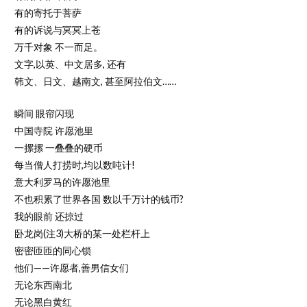
有的寄托于菩萨
有的诉说与冥冥上苍
万千对象 不一而足。
文字,以英、中文居多, 还有
韩文、日文、越南文, 甚至阿拉伯文……
瞬间 眼帘闪现
中国寺院 许愿池里
一摞摞 一叠叠的硬币
每当僧人打捞时,均以数吨计!
意大利罗马的许愿池里
不也积累了世界各国 数以千万计的钱币?
我的眼前 还掠过
卧龙岗(注3)大桥的某一处栏杆上
密密匝匝的同心锁
他们——许愿者,善男信女们
无论东西南北
无论黑白黄红