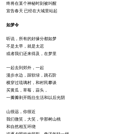
终将在某个神秘时刻被叫醒
宣告春天 已经在大城里站起
如梦令
听说，所有的好缘分都如梦
不是太早，就是太迟
或者我们还来得及，在梦里
一起去到郊外，一起
漫步水边，踩软绿，跳石阶
横穿过琉璃村，和村民攀谈
买黄瓜，草莓，蒜头，
一瓣瓣剥开既往生活和以后光阴
山很远，你很近
我们微笑，大笑，学那树山桃
和自然相互环绕
追逐夕照的光留影，像还年轻一样