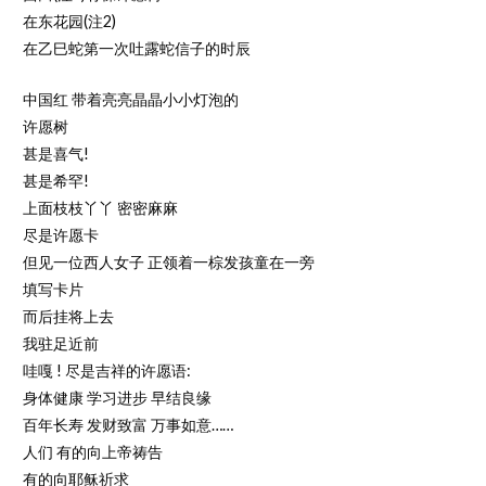
在东花园(注2)
在乙巳蛇第一次吐露蛇信子的时辰
中国红 带着亮亮晶晶小小灯泡的
许愿树
甚是喜气!
甚是希罕!
上面枝枝丫丫 密密麻麻
尽是许愿卡
但见一位西人女子 正领着一棕发孩童在一旁
填写卡片
而后挂将上去
我驻足近前
哇嘎 ! 尽是吉祥的许愿语:
身体健康 学习进步 早结良缘
百年长寿 发财致富 万事如意……
人们 有的向上帝祷告
有的向耶稣祈求