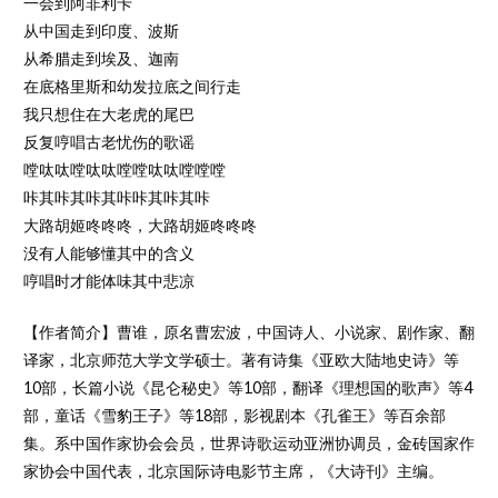
一会到阿非利卡
从中国走到印度、波斯
从希腊走到埃及、迦南
在底格里斯和幼发拉底之间行走
我只想住在大老虎的尾巴
反复哼唱古老忧伤的歌谣
嘡呔呔嘡呔呔嘡嘡呔呔嘡嘡嘡
咔其咔其咔其咔咔其咔其咔
大路胡姬咚咚咚，大路胡姬咚咚咚
没有人能够懂其中的含义
哼唱时才能体味其中悲凉
【作者简介】曹谁，原名曹宏波，中国诗人、小说家、剧作家、翻
译家，北京师范大学文学硕士。著有诗集《亚欧大陆地史诗》等
10部，长篇小说《昆仑秘史》等10部，翻译《理想国的歌声》等4
部，童话《雪豹王子》等18部，影视剧本《孔雀王》等百余部
集。系中国作家协会会员，世界诗歌运动亚洲协调员，金砖国家作
家协会中国代表，北京国际诗电影节主席，《大诗刊》主编。