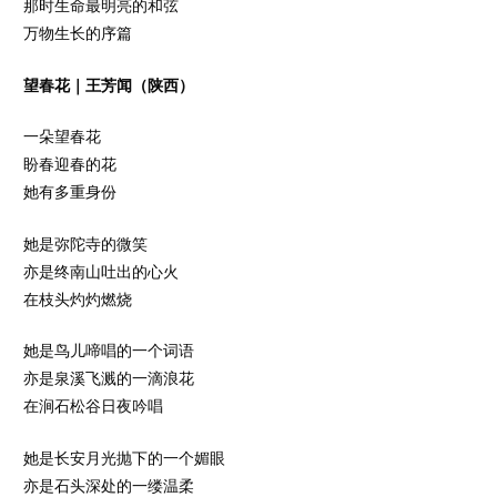
那时生命最明亮的和弦
万物生长的序篇
望春花｜王芳闻（陕西）
一朵望春花
盼春迎春的花
她有多重身份
她是弥陀寺的微笑
亦是终南山吐出的心火
在枝头灼灼燃烧
她是鸟儿啼唱的一个词语
亦是泉溪飞溅的一滴浪花
在涧石松谷日夜吟唱
她是长安月光抛下的一个媚眼
亦是石头深处的一缕温柔