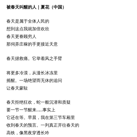
被春天叫醒的人｜夏花（中国）
春天是属于全体人民的
想到这点我就加倍欢欣
春天更眷顾穷人
那伺弄庄稼的手更接近天意
春天拯救痛。它举着风之手臂
将更多冷漠，从漫长冰冻里
摇醒。一场绝望而无休的追问
让春天蒙耻
春天拒绝狂欢，蛇一般沉潜和质疑
要一节一节醒来……事实上
它还在等。早晨，我在第三节车厢里
收到春天的预言。一列真正开往春天的
高铁，像黑夜穿透长吟