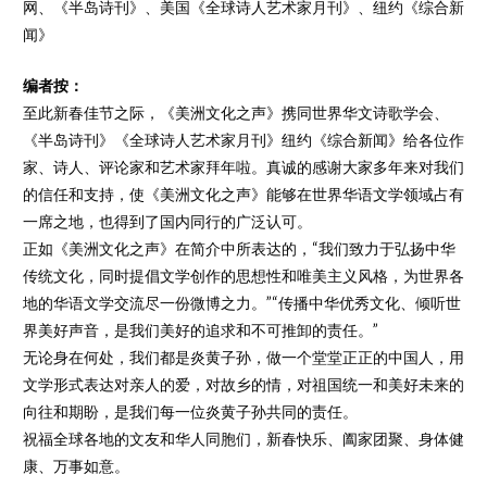
网、《半岛诗刊》、美国《全球诗人艺术家月刊》、纽约《综合新
闻》
编者按：
至此新春佳节之际，《美洲文化之声》携同世界华文诗歌学会、
《半岛诗刊》《全球诗人艺术家月刊》纽约《综合新闻》给各位作
家、诗人、评论家和艺术家拜年啦。真诚的感谢大家多年来对我们
的信任和支持，使《美洲文化之声》能够在世界华语文学领域占有
一席之地，也得到了国内同行的广泛认可。
正如《美洲文化之声》在简介中所表达的，“我们致力于弘扬中华
传统文化，同时提倡文学创作的思想性和唯美主义风格，为世界各
地的华语文学交流尽一份微博之力。”“传播中华优秀文化、倾听世
界美好声音，是我们美好的追求和不可推卸的责任。”
无论身在何处，我们都是炎黄子孙，做一个堂堂正正的中国人，用
文学形式表达对亲人的爱，对故乡的情，对祖国统一和美好未来的
向往和期盼，是我们每一位炎黄子孙共同的责任。
祝福全球各地的文友和华人同胞们，新春快乐、阖家团聚、身体健
康、万事如意。