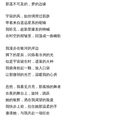
那遥不可及的，梦的边缘
宇宙的风，如丝绸滑过肌肤
带着来自遥远星系的呢喃
我听见，超新星爆发的呐喊
在时空的褶皱里，回荡成一曲幽歌
我漫步在银河的岸边
脚下的星辰，闪烁着冷冽的光
似是宇宙诞生时，遗落的火种
我俯身拾起一颗，放入口袋
让那微弱的光芒，温暖我的心房
忽然，我看见月亮，那孤独的舞者
在夜的舞台上，旋转，跳跃
她的银辉，洒在我渴望的脸庞
我快步上前，拉住她那温柔的手
邀请她，与我共赴一场狂欢