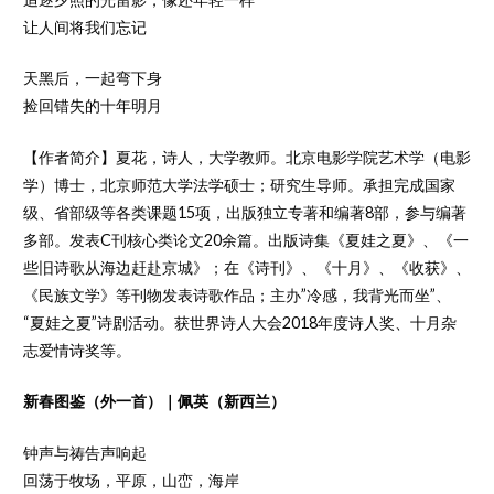
让人间将我们忘记
天黑后，一起弯下身
捡回错失的十年明月
【作者简介】夏花，诗人，大学教师。北京电影学院艺术学（电影
学）博士，北京师范大学法学硕士；研究生导师。承担完成国家
级、省部级等各类课题15项，出版独立专著和编著8部，参与编著
多部。发表C刊核心类论文20余篇。出版诗集《夏娃之夏》、《一
些旧诗歌从海边赶赴京城》；在《诗刊》、《十月》、《收获》、
《民族文学》等刊物发表诗歌作品；主办”冷感，我背光而坐”、
“夏娃之夏”诗剧活动。获世界诗人大会2018年度诗人奖、十月杂
志爱情诗奖等。
新春图鉴（外一首）｜佩英（新西兰）
钟声与祷告声响起
回荡于牧场，平原，山峦，海岸