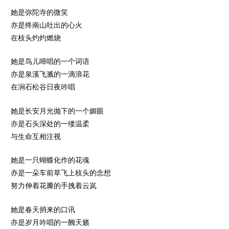
她是弥陀寺的微笑
亦是终南山吐出的心火
在枝头灼灼燃烧
她是鸟儿啼唱的一个词语
亦是泉溪飞溅的一滴浪花
在涧石松谷日夜吟唱
她是长安月光抛下的一个媚眼
亦是石头深处的一缕温柔
与生命互相注视
她是一只蝴蝶化作的花魂
亦是一朵车前草飞上枝头的念想
努力伸着花瓣的手拽着云岚
她是春天捎来的口讯
亦是岁月吟唱的一阙天籁