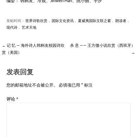
编委： 韩舸友、冷观、Jinwen Han、阮小丽、芋汐
发帖时间：
世界诗歌欣赏
，
国际文化资讯
，
夏威夷国际文联之窗
，
朗读者
，
现代诗
，
艺术天地
← 记 忆 — 海外诗人韩舸友校园诗欣
杀 意 —— 王方微小说欣赏（西班牙）
赏（美国）
→
发表回复
您的邮箱地址不会被公开。
必填项已用
*
标注
评论
*