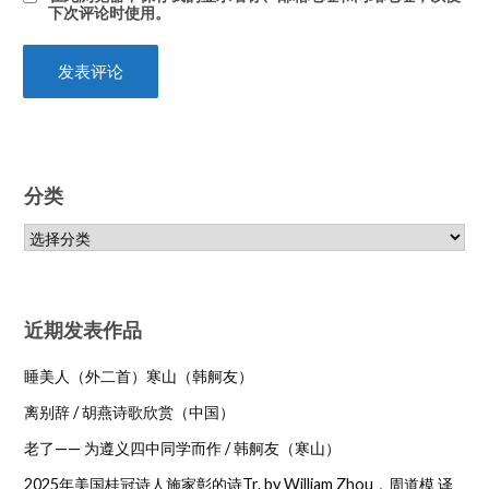
下次评论时使用。
分类
近期发表作品
睡美人（外二首）寒山（韩舸友）
离别辞 / 胡燕诗歌欣赏（中国）
老了—— 为遵义四中同学而作 / 韩舸友（寒山）
2025年美国桂冠诗人施家彰的诗Tr. by William Zhou，周道模 译