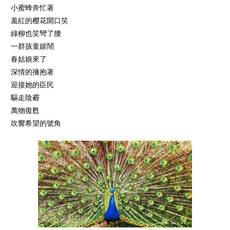
小蜜蜂奔忙著
羞紅的樱花開口笑
綠柳也笑彎了腰
一群孩童嬉鬧
春姑娘來了
深情的擁抱著
迎接她的臣民
驅走陰霾
萬物復甦
吹響希望的號角