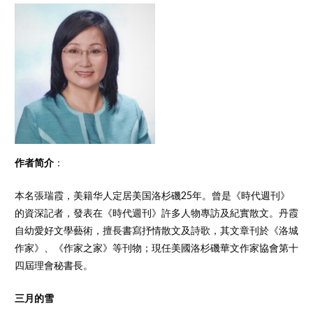
作者简介
：
本名張瑞霞，美籍华人定居美国洛杉磯25年。曾是《時代週刊》
的資深記者，發表在《時代週刊》許多人物專訪及紀實散文。丹霞
自幼愛好文學藝術，擅長書寫抒情散文及詩歌，其文章刊於《洛城
作家》、《作家之家》等刊物；現任美國洛杉磯華文作家協會第十
四屆理會秘書長。
三月的雪