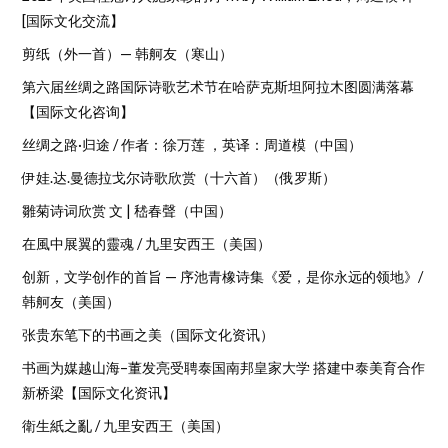
[国际文化交流】
剪纸（外一首）— 韩舸友（寒山）
第六届丝绸之路国际诗歌艺术节在哈萨克斯坦阿拉木图圆满落幕
【国际文化咨询】
丝绸之路·归途 / 作者：徐万莲 ，英译：周道模（中国）
伊娃.达.曼德拉戈尔诗歌欣赏（十六首）（俄罗斯）
雛菊诗词欣赏 文 | 嵇春聲（中国）
在風中展翼的靈魂 / 九里安西王（美国）
创新，文学创作的首旨 — 序池青橡诗集《爱，是你永远的领地》/
韩舸友（美国）
张贵东笔下的书画之美（国际文化资讯）
书画为媒越山海–董发亮受聘泰国南邦皇家大学 搭建中泰美育合作
新桥梁【国际文化资讯】
衛生紙之亂 / 九里安西王（美国）