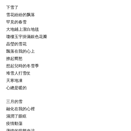
下雪了
雪花紛紛的飘落
罕見的春雪
大地鋪上潔白地毯
瓊樓玉宇掛滿銀色花瓣
晶瑩的雪花
飄落在我的心上
撩起嚮愁
想起兒時的冬雪季
堆雪人打雪仗
天寒地凍
心總是暖的
三月的雪
融化在我的心裡
濕潤了眼眶
疫情動蕩
薄情的世態炎涼