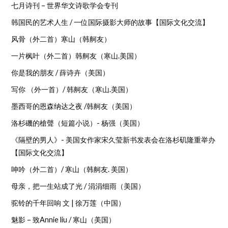
七月诗刊 – 世界华文诗歌学会专刊
韩国民的艺术人生 / 一位国际摄影大师的故事【国际文化交流】
风骨（外二首）寒山（韩舸友）
一片枫叶（外二首）韩舸友（寒山.美国）
你是我的朋友 / 薛诗卉（美国）
写你 （外一首）/ 韩舸友（寒山.美国）
墨西哥的恩森纳达之夜 /韩舸友（美国）
洛杉磯的槍聲（短篇小说）- 杨强（美国）
《隔壁的男人》- 美国女作家宋久莹新书发表会在洛杉矶隆重举办
【国际文化交流】
呻吟（外二首）/ 寒山（韩舸友. 美国）
母亲，把一生站成了光 / 涓涓细雨（美国）
驼铃的千年回响 文 | 徐万莲（中国）
魅影 – 致Annie liu / 寒山（美国）