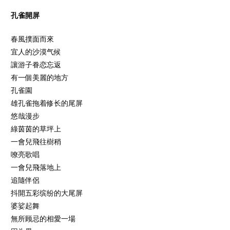
孔雀開屏
春風撲面而來
宜人的沙漠气候
讓游子眷恋忘返
有一個美麗的地方
孔雀園
雄孔雀拖着修长的尾屏
悠哉漫步
綠茵茵的草坪上
一會兒飛往樹稍
嘹亮歌唱
一會兒飛落地上
追隨伴侶
抖開五彩缤纷的大尾屏
婆娑起舞
無所顾忌的相愛一場