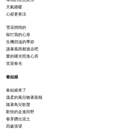
天氣雖暖
心卻更寒涼
雪花悄悄的
敲打我的心扉
生機四溢的季節
讓暴風雨都過去吧
愛的曙光照進心房
笑迎春光
春姑娘
春姑娘來了
溫柔的風兒吻著面颊
隨著鳥兒歌聲
歡快的走進田野
春芽鑽出泥土
四處張望