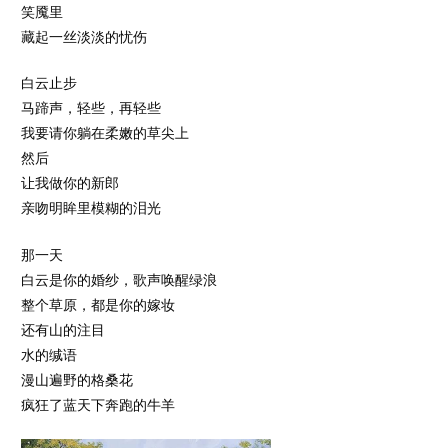
笑魇里
藏起一丝淡淡的忧伤
白云止步
马蹄声，轻些，再轻些
我要请你躺在柔嫩的草尖上
然后
让我做你的新郎
亲吻明眸里模糊的泪光
那一天
白云是你的婚纱，歌声唤醒绿浪
整个草原，都是你的嫁妆
还有山的注目
水的缄语
漫山遍野的格桑花
疯狂了蓝天下奔跑的牛羊