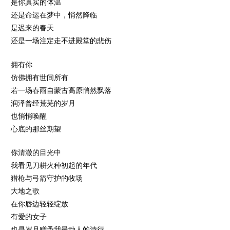
是你真实的体温
还是命运在梦中，悄然降临
是迟来的春天
还是一场注定走不进殿堂的悲伤
拥有你
仿佛拥有世间所有
若一场春雨自蒙古高原悄然飘落
润泽曾经荒芜的岁月
也悄悄唤醒
心底的那丝期望
你清澈的目光中
我看见刀耕火种初起的年代
猎枪与弓箭守护的牧场
大地之歌
在你唇边轻轻绽放
有爱的女子
也是岁月赠予我最动人的诗行