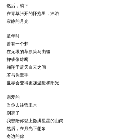
然后，躺下
在青草张开的怀抱里，沐浴
寂静的月光
童年时
曾有一个梦
在无垠的草原策马由缰
抑或像雄鹰
翱翔于蓝天白云之间
若与你牵手
世界会变得更加温暖和阳光
亲爱的
当你去往哲里木
别忘了
我想陪你登上撒满星星的山岗
然后，在月光下想象
身边的你