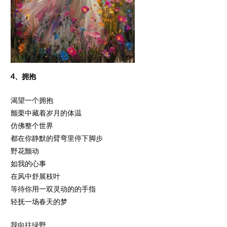
4、拥抱
渴望一个拥抱
颤栗中藏着岁月的体温
仿佛整个世界
都在你静默的臂弯里停下脚步
野花颤动
如我的心事
在风中舒展枝叶
等待你用一双灵动的的手指
轻抚一场春天的梦
我向往绿野