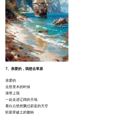
7、亲爱的，我想去草原
亲爱的
去哲里木的时候
请带上我
一起走进辽阔的天地
看白云悠然飘过蔚蓝的天空
听新芽破土的脆响