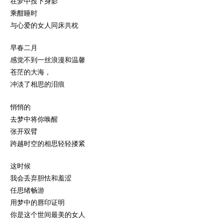
在梦中投下身影
乘酣睡时
与心爱的女人同床共枕
早春二月
感觉不到一丝浪漫和温馨
苍茫的大海，
冲淡了相思的泪痕
悄悄的
去梦中将你唤醒
张开双臂
跨越时空的相思轻轻搂紧
这时候
我会丢弃胆怯和羞涩
任思绪畅游
用梦中的唇印证明
你是这个世间最美的女人