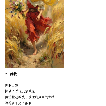
2、嫁妆
你的出嫁
惊动了呼伦贝尔草原
黄昏拉起丝线，系住晚风里的发梢
野花在阳光下徘徊