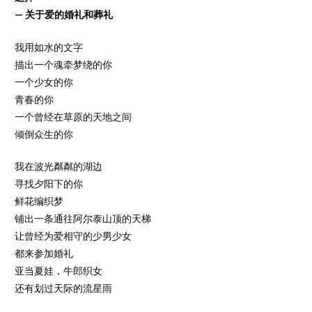
— 关于爱的婚礼和葬礼
我用如水的文字
描出一个魂牵梦绕的你
一个少女的你
青春的你
一个曾经在草原的天地之间
倾倒众生的你
我在波光粼粼的湖边
寻找夕阳下的你
鲜花编织梦
铺出一条通往阿尔泰山顶的天梯
让曾经为爱相守的少男少女
都来参加婚礼
亚当夏娃，牛郎织女
还有划过天际的流星雨