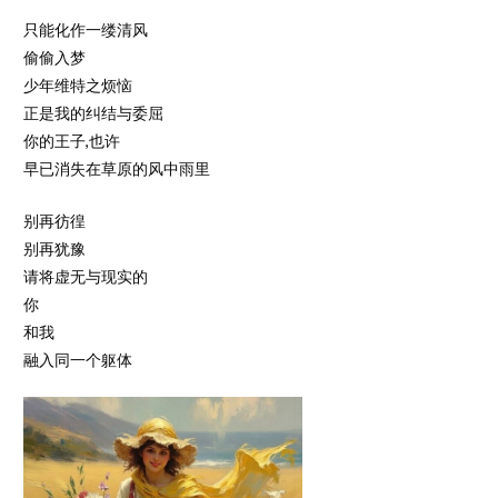
只能化作一缕清风
偷偷入梦
少年维特之烦恼
正是我的纠结与委屈
你的王子,也许
早已消失在草原的风中雨里
别再彷徨
别再犹豫
请将虚无与现实的
你
和我
融入同一个躯体