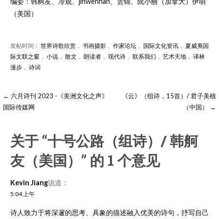
编委：韩舸友、冷观、jinwenhan、雲锦、阮小丽（加拿大）伊萌
（美国）
发帖时间：
世界诗歌欣赏
，
书画摄影
，
作家论坛
，
国际文化资讯
，
夏威夷国
际文联之窗
，
小说
，
散文
，
朗读者
，
现代诗
，
联系我们
，
艺术天地
，
译林
漫步
，
诗词
← 六月诗刊 2023 -《美洲文化之声》
《云》（组诗，15首）/ 君子美植
国际传媒网
（中国） →
关于
“十号公路（组诗）/ 韩舸
友（美国）”
的 1 个意见
Kevin Jiang
说道：
5:04 上午
诗人致力于将深邃的思考、具象的描述融入优美的诗句，抒写自己