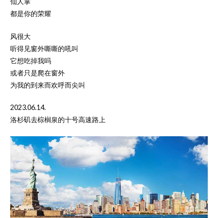
仙人掌
都是你的荣耀
风很大
听得见窗外嘶嘶的吼叫
它想吃掉我吗
或者只是爬在窗外
为我的到来而欢呼而尖叫
2023.06.14.
洛杉矶去棕榈泉的十号高速路上