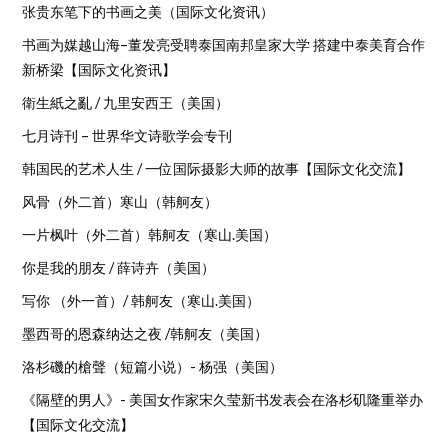
张贵东笔下的书画之美（国际文化资讯）
书画为媒越山海–董发亮受聘泰国南邦皇家大学 搭建中泰美育合作
新桥梁【国际文化资讯】
衛生紙之亂 / 九里安西王（美国）
七月诗刊 – 世界华文诗歌学会专刊
韩国民的艺术人生 / 一位国际摄影大师的故事【国际文化交流】
风骨（外二首）寒山（韩舸友）
一片枫叶（外二首）韩舸友（寒山.美国）
你是我的朋友 / 薛诗卉（美国）
写你 （外一首）/ 韩舸友（寒山.美国）
墨西哥的恩森纳达之夜 /韩舸友（美国）
洛杉磯的槍聲（短篇小说）- 杨强（美国）
《隔壁的男人》- 美国女作家宋久莹新书发表会在洛杉矶隆重举办
【国际文化交流】