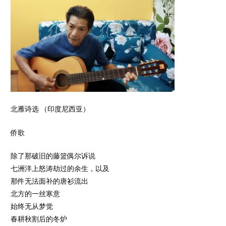
北雁诗选 （印度尼西亚）
侨歌
除了那破旧的藤篮偶尔诉说
七洲洋上怒涛劫过的余生，以及
那件无法面补的唐衫流出
北方的一丝寒意
始终无从梦觉
春耕秋割后的冬炉