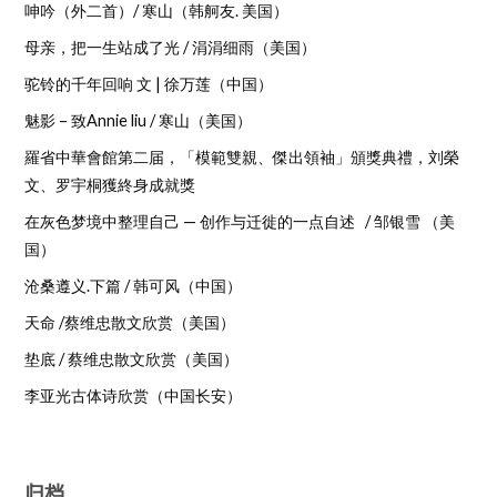
呻吟（外二首）/ 寒山（韩舸友. 美国）
母亲，把一生站成了光 / 涓涓细雨（美国）
驼铃的千年回响 文 | 徐万莲（中国）
魅影 – 致Annie liu / 寒山（美国）
羅省中華會館第二届，「模範雙親、傑出領袖」頒獎典禮，刘榮
文、罗宇桐獲終身成就獎
在灰色梦境中整理自己 — 创作与迁徙的一点自述 / 邹银雪 （美
国）
沧桑遵义.下篇 / 韩可风（中国）
天命 /蔡维忠散文欣赏（美国）
垫底 / 蔡维忠散文欣赏（美国）
李亚光古体诗欣赏（中国长安）
归档