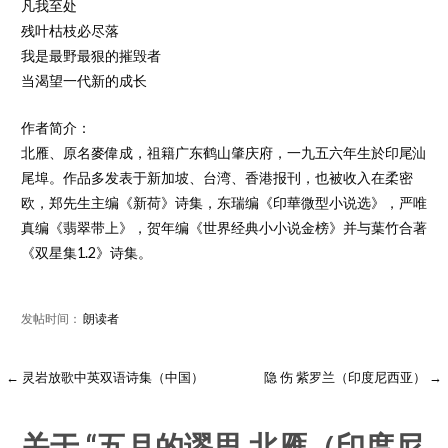
凡我至处
残叶枯枝必尽落
我是最野最狠的摧毁者
当渴望一代新的成长
作者简介：
北雁、原名麥偉成，祖籍广东鹤山肇庆府，一九五六年生於印尾汕
尾埠。作品多发表于新加坡、台湾、香港报刊，也被收入在柔密
欧，郑先生主编《新荷》诗集，东瑞编《印華微型小说选》，严唯
真编《翡翠带上》，贺年编《世界经典小小说金榜》并与葉竹合著
《双星集1.2》诗集。
发帖时间：
朗读者
← 灵岩放歌中英双语诗集（中国）
隐 伤 紫罗兰（印度尼西亚） →
关于
“五月的谬思 北雁（印度尼