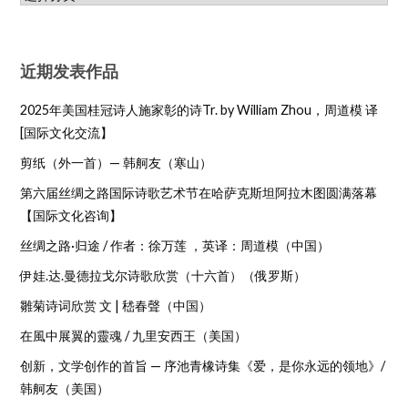
近期发表作品
2025年美国桂冠诗人施家彰的诗Tr. by William Zhou，周道模 译
[国际文化交流】
剪纸（外一首）— 韩舸友（寒山）
第六届丝绸之路国际诗歌艺术节在哈萨克斯坦阿拉木图圆满落幕
【国际文化咨询】
丝绸之路·归途 / 作者：徐万莲 ，英译：周道模（中国）
伊娃.达.曼德拉戈尔诗歌欣赏（十六首）（俄罗斯）
雛菊诗词欣赏 文 | 嵇春聲（中国）
在風中展翼的靈魂 / 九里安西王（美国）
创新，文学创作的首旨 — 序池青橡诗集《爱，是你永远的领地》/
韩舸友（美国）