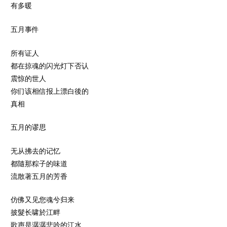
有多暖
五月事件
所有证人
都在掠魂的闪光灯下否认
震惊的世人
你们该相信报上漂白後的
真相
五月的谬思
无从拂去的记忆
都隨那粽子的味道
流散著五月的芳香
仿佛又见您魂兮归来
披髮长啸於江畔
歌声是潺潺悲吟的江水