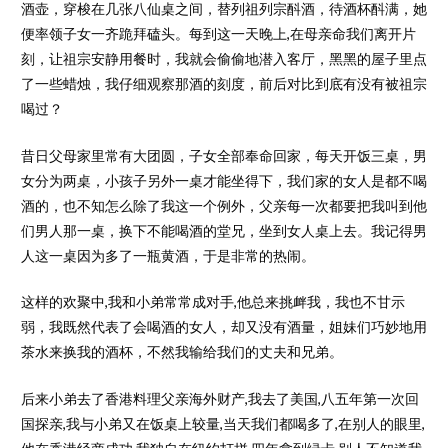
酒壶，穿梭在几张八仙桌之间，替列祖列宗酙酒，待酒杯酙满，她
便率领子女一齐跪拜磕头。每到这一天晚上,在母亲命我们离开片
刻，让祖宗安静用餐时，我就会偷偷地潜入客厅，黑黑的屋子里点
了一些蜡烛，我仔细观察那酒的刻度，前后对比到底有没有被祖宗
喝过？
昔日父母家里常有大团圆，子女全部奉命回家，每天开饭三桌，男
女分为两桌，小孩子另外一桌才能坐得下，我们家的女人是都不喝
酒的，也不知怎么除了我这一个例外，父亲每一次都要把我叫到他
们男人那一桌，换下不能喝酒的堂兄，坐到女人桌上去。我记得男
人这一桌因为多了一瓶黄酒，于是非常的热闹。
这样的欢聚中,我和小弟常常成对手,他总来挑衅我，我也不甘示
弱，我既然代表了会喝酒的女人，却又没有酒量，姐妹们巧妙地用
茶水来换我的酒杯，不然我输给我们的丈夫和兄弟。
后来小弟去了香港料理父亲海外财产,我去了美国,八五年第一次回
国探亲,我与小弟又在饭桌上较量,当天我们都喝多了,在别人的眼里,