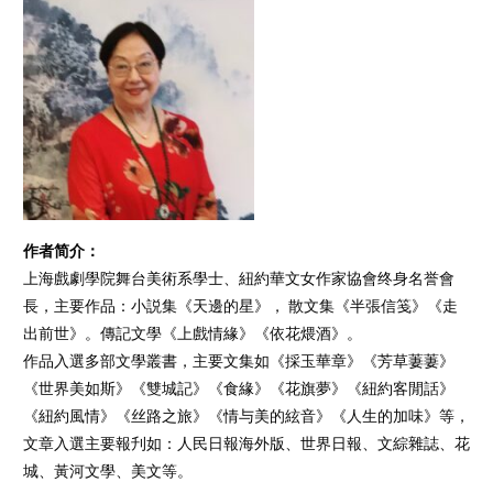
作者简介：
上海戲劇學院舞台美術系學士、紐約華文女作家協會终身名誉會
長，主要作品：小説集《天邊的星》， 散文集《半張信笺》《走
出前世》。傳記文學《上戲情緣》《依花煨酒》。
作品入選多部文學叢書，主要文集如《採玉華章》《芳草萋萋》
《世界美如斯》《雙城記》《食緣》《花旗夢》《紐約客閒話》
《紐約風情》《丝路之旅》《情与美的絃音》《人生的加味》等，
文章入選主要報刋如：人民日報海外版、世界日報、文綜雜誌、花
城、黃河文學、美文等。