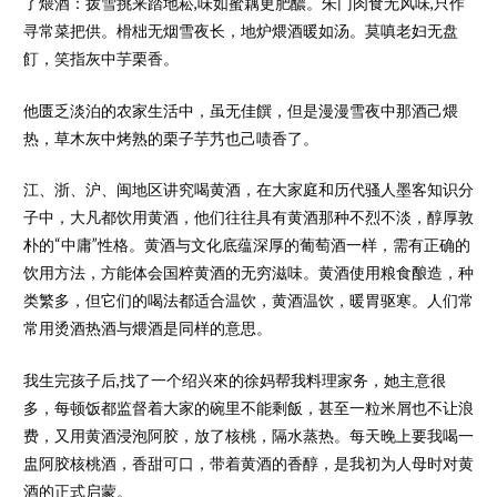
了煨酒：拨雪挑来踏地菘,味如蜜藕更肥醲。朱门肉食无风味,只作
寻常菜把供。榾柮无烟雪夜长，地炉煨酒暖如汤。莫嗔老妇无盘
飣，笑指灰中芋栗香。
他匮乏淡泊的农家生活中，虽无佳饌，但是漫漫雪夜中那酒己煨
热，草木灰中烤熟的栗子芋艿也己啧香了。
江、浙、沪、闽地区讲究喝黄酒，在大家庭和历代骚人墨客知识分
子中，大凡都饮用黄酒，他们往往具有黄酒那种不烈不淡，醇厚敦
朴的“中庸”性格。黄酒与文化底蕴深厚的葡萄酒一样，需有正确的
饮用方法，方能体会国粹黄酒的无穷滋味。黄酒使用粮食酿造，种
类繁多，但它们的喝法都适合温饮，黄酒温饮，暖胃驱寒。人们常
常用烫酒热酒与煨酒是同样的意思。
我生完孩子后,找了一个绍兴來的徐妈帮我料理家务，她主意很
多，每顿饭都监督着大家的碗里不能剩飯，甚至一粒米屑也不让浪
费，又用黄酒浸泡阿胶，放了核桃，隔水蒸热。每天晚上要我喝一
盅阿胶核桃酒，香甜可口，带着黄酒的香醇，是我初为人母时对黄
酒的正式启蒙。