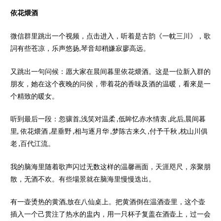
依花煨酒
微信群里跳出一个视频，点击进入，听着是古韵《一帎三川》，歌
詞有些苍凉，乐声悠扬,琴音却稍嫌寂廖高远。
又跳出一句问候：愿大家在晨间暮里依花煨酒。这是一位新入群的
朋友，她在这个夜晚的问侯，带着花的香味及酒的温暖，看來是一
个精致的暖女。
听到最后一段：忽骧首,浅笑对温柔 ,低眸忆赤水情衷 ,此后,晨间暮
里, 依花煨酒 ,星垂野 ,相与逐月华 ,梦陈古来久 ,付予千秋 ,枕山川俱
老 ,百代江流。
我的脑海里随着歌声闪过无数这样的温馨画面，天涯咫尺，亲聚朋
散，无酒不欢。有些場景就在脑海里慢慢迭出。
有一壶烫热的黄酒,放在八仙桌上。把黄酒倒在温酒壶里，这个壶
插入一个己贯注了热水的盅内，用一只杯子复盖在酒壶上，过一会