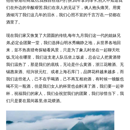
他在香港经商成功,我独自在纽约打拼,四年拿到绿卡,别人不知道我
们在外边的辛酸艰苦,我们在亲人的见证下，俩人抱头痛哭。用黄
酒倾泻了我们这几年的泪水，我们心照不宣的千言万语,一切都在
酒里了。
现在我们家又恢复了大团圆的传统,每年九月我们这一代的姐妹兄
弟,必定会团聚一堂，我们选择山明水秀幽静之地，从世界各地回
来，並不热衷猎奇探秘看风景，只是为了象儿时坐在一起聊天吃
饭,无论在哪里，我们这支老人队伍坐上饭桌，总会让人把黄酒替
我们温热了，那是我们的底线，无论是什么黄酒，浙江花雕酒、无
锡惠泉酒、绍兴状元红、或者上海石库门，品牌花样越来越多，而
我们这些老人，己不在乎喝酒，己不再互相劝酒，有时候一顿飯也
喝不完一瓶酒，但是我们女人的杯里也会酙满了酒，我们要一起举
杯，祝福我们的家人，我们会祝贺我们的团聚，我们珍惜当下，我
们只是要在晨间暮里,依花煨酒。