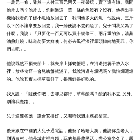
一萬元一條，雖然一人付三百元兩天一夜帶玩，賣了還有賺。我問
他常去嗎？他常去，釣到過這一萬一條的魚沒有？沒有。他掏出手
機給我看釣了條小魚給放回去了，我問他多大的魚，他說兩、三斤
以下的不讓拿要放回去，我一聽便說不去釣魚了。兒子問我又為了
什麼，我說：「只要化一百元可以買十幾條三、兩斤重的魚，清蒸
油煎紅燒，味道勿要太鮮噢，何必去風裡浪裡暈頭轉向地受罪，你
們去吧」。
他說既然不願去船上，就去岸上抓螃蟹吧，在河邊把簍子放入水
裡，放些食餌一會兒螃蟹就滿了。我說河邊有爛泥嗎？我怕爛泥塘
的。他說其實去採草莓好了，很新鮮很好吃的。
我又說：「隨便你吧，去哪兒都行，草莓酸嗎？酸的我不去, 另外,
別讓我走路」。
兒子連連答應，說會安排好，又囑咐我週末務必留空。
後來跟在中國的大兒子通電話，他聽了哈哈大笑，他說你是老人，
到過農村，他是城市裡白領，玩的都是農民活，辦公室坐久了，曬