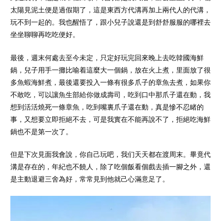
太陽見泥土便是過假期了，這是東西方代溝再加上兩代人的代溝，
玩不到一起的。我也醒悟了，跟小兒子說還是到舒舒服服的哪裡去
坐坐聊聊再吃吃便好。
最後，週末何處去至今未定，只定好玩完回來晚上去吃韓國海鮮
鍋，兒子用手一攤比喻着這麼大一個鍋，放在火上煮，里面放了很
多魚蝦海鮮煮，最後還要投入一條有很多爪子的章魚去煮，如果你
不敢吃，可以讓魚生部給你做成壽司，吃到口中那爪子還在動，我
想到活活燒死一條章魚，吃到嘴裏爪子還在動，真是慘不忍睹的
事，又想要立即拒絕不去，可是我實在不能再說不了，拒絕吃海鮮
鍋也不是第一次了。
但是下次見面我會說，你自己玩吧，我们天天都在渡周末。畢竟代
溝是存在的，年紀也不饒人，除了吃個飯看個戲去插一腳之外，還
是主動退避三舍為好，常常見到他就己心滿意足了。