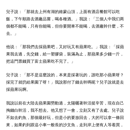
兒子說：「那就去上州有湖的維蒙山頂，上面有酒店餐館可以吃
飯，下午順路去酒廠品嘗，喝各種酒。」我說：「三個人中我们两
個都不能喝，只有你能喝，但你要開車不能喝，去酒廠幹什麼，不
去。」
他说：「那我們去採蘋果吧，又好玩又有蘋果吃。」我說：「採蘋
果我去過，先交錢，給一塑膠袋，裝滿為止，那蘋果多少錢一斤，
把這門票錢買了富士蘋果吃不完了。」
兒子說：「那不是這麼說的，本來是採著玩的，誰吃那小蘋果呀？
採完了就扔給果園了呀！」我說那付了錢去幹嗎呢？兒子說就是去
採蘋果玩啊。
我說以前在大陸去蘋果園勞動過，太陽曬著幹活挺辛苦，現在自己
掏錢白幹活，我不想去。他又想了一會，立刻又有了去處。兒子說
不如去釣魚，那個最好玩，但是小的要放回去，大的可以拿一條回
來，如果釣到跟這小車一般長的沙文魚，走到岸上便有人等着買，