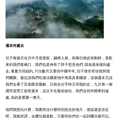
週末何處去
兒子每個月在月中月底發薪，錢將入袋，前兩日便必有動靜，喜歡
來約我們老兩口，我們也是伸長了脖子想見他們, 因為退休後到處
走, 暑夏方回紐約, 只住數月又要回中國半年, 兒子便非常珍惜與我
們團聚。最近請我們吃過法國菜地中海菜及泰國菜，這個週末又請
我們去看了百老匯音樂劇，日前在分手時又同我約定，九月第一個
禮拜是勞工節長週末，這次不在曼哈頓玩，我們去郊外開車到遠
處, 為的是要聚一整天。
他問我想玩什麼，我覺得沒什麼特別想去的地方，便說還是你定
吧，我無所謂，去哪兒都喜歡，只要同你們在一起到哪兒都可以。