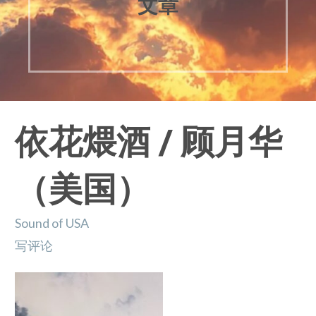
文章
依花煨酒 / 顾月华
（美国）
Sound of USA
写评论