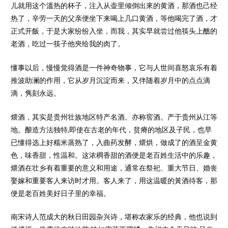
儿就用这个溫热的杯子，注入从壶里倾倒出來的黄酒，那酒也己经
热了，辛劳一天的父亲便坐下来喝上几口黄酒，等他喝完了酒，才
正式开飯，于是大家纷纷入坐，而我，其实早就尝过他筷头上醮的
老酒，吃过一筷子他㚒给我的肉了。
懂事以后，慢慢觉得酒是一件神奇物事，它与人世间喜怒哀乐有着
推波助澜的作用，它从岁月沉淀而来，又伴随着岁月中的点点滴
滴，隽刻永远。
煨酒，其实是贵州壮族地区特产名酒。亦称窖酒。产于贵州从江等
地。酿造方法独特,即使在古老的年代，贫瘠的地区及子民，也早
已懂得选上好糯米蒸熟了，入曲药发酵，煨烘，做成了的酒呈金黄
色，味香甜，性温和。这浓稠香甜的酒便是老百姓生活中的乐趣，
煨酒在壮乡有着重要的意义和用途，通常在祭祀、重大节日、婚丧
娶嫁和重要客人来访时才用。客人来了，用这温暖的黃酒待客，那
便是老百姓美好日子里的幸福。
南宋诗人范成大的秋日田园杂兴诗，堪称农家乐的经典，他也说到