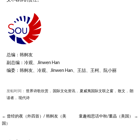
总编：韩舸友
副总编：冷观、Jinwen Han
编委：韩舸友、冷观、Jinwen Han、王喆、王柯、阮小丽
发帖时间：
世界诗歌欣赏
，
国际文化资讯
，
夏威夷国际文联之窗
，
散文
，
朗
读者
，
现代诗
← 曾经的夜（外四首）/ 韩舸友（美
童趣相思话中秋/董晶（美国） →
国）