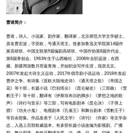
曹谁简介：
曹谁，诗人、小说家、剧作家、翻译家，北京师范大学文学硕士。
原名曹宏波，字亚欧，号通天塔主。曾参加鲁迅文学院第14届作
家高研班、中国文联第9届编剧高研班、中国作协第8届作代会、
第8届青创会。1983年生于山西榆社，2008年去职远游，在西
藏、新疆周游数月而返青海，开始职业写作生涯，现居北京。
2007年发起大诗主义运动，2017年倡导剧小说运动，2018年发起
曹伊之争。有诗集《亚欧大陆地史诗》《通天塔之歌》《帝国之
花》等十部，长篇小说《巴别塔尖》《昆仑秘史》（三部曲）《雪
豹王子》等十部，翻译有《伊斯坦布尔的脚步》《梦想之地的歌
声》《诗行与音乐》等三部，写有电影剧本《昆仑决》《子弹上
膛》《功夫小鬼》、电视剧本《孔雀王》和舞台剧本《雪豹王子》
等百余部集。作品发表于《人民文学》《诗刊》《作家》等文学杂
志，入选上百部权威选本。有多部长篇小说改编为影视剧、广播
剧、舞台剧等。有作品翻译为英、法、俄、日、韩、印地、意大