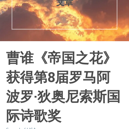
文章
曹谁《帝国之花》
获得第8届罗马阿
波罗·狄奥尼索斯国
际诗歌奖