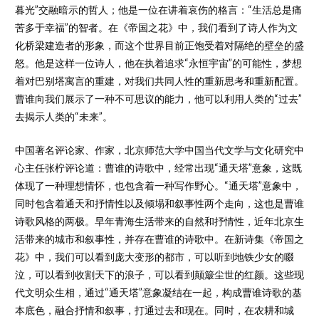
暮光”交融暗示的哲人；他是一位在讲着哀伤的格言：“生活总是痛
苦多于幸福”的智者。在《帝国之花》中，我们看到了诗人作为文
化桥梁建造者的形象，而这个世界目前正饱受着对隔绝的壁垒的盛
怒。他是这样一位诗人，他在执着追求“永恒宇宙”的可能性，梦想
着对巴别塔寓言的重建，对我们共同人性的重新思考和重新配置。
曹谁向我们展示了一种不可思议的能力，他可以利用人类的“过去”
去揭示人类的“未来”。
中国著名评论家、作家，北京师范大学中国当代文学与文化研究中
心主任张柠评论道：曹谁的诗歌中，经常出现“通天塔”意象，这既
体现了一种理想情怀，也包含着一种写作野心。“通天塔”意象中，
同时包含着通天和抒情性以及倾塌和叙事性两个走向，这也是曹谁
诗歌风格的两极。早年青海生活带来的自然和抒情性，近年北京生
活带来的城市和叙事性，并存在曹谁的诗歌中。在新诗集《帝国之
花》中，我们可以看到庞大变形的都市，可以听到地铁少女的啜
泣，可以看到收割天下的浪子，可以看到颠簸尘世的红颜。这些现
代文明众生相，通过“通天塔”意象凝结在一起，构成曹谁诗歌的基
本底色，融合抒情和叙事，打通过去和现在。同时，在农耕和城