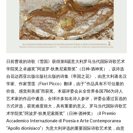
日前曹谁的诗歌《雪国》获得第8届意大利罗马当代国际诗歌艺术
学院奖之卓越奖“阿波罗·狄奥尼索斯奖”（日神·酒神奖），该诗选
自花达西亚出版出版社出版的诗集《帝国之花》，由意大利著名汉
学家、作家雪莲（Fiori Picco）翻译，由于“作品具有不可估量的
价值、感觉和美感”而获奖。本届评委会从全世界各国786为诗人
艺术家的作品中遴选，全球许多知名诗人参评，评委会通过盲选的
方式评选，获奖难度很大，具有重要的意义。罗马当代国际诗歌艺
术学院奖“阿波罗·狄奥尼索斯奖”（日神·酒神奖）（il Premio
Accademico Internazionale di Poesia e Arte Contemporanea
“Apollo dionisiaco”）为意大利评选的重要国际诗歌艺术奖，由意