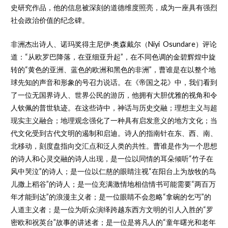
史研究作品，他的信息被深刻的道德维度照亮，成为一座具有强烈
社会政治价值的纪念碑。
非洲杰出诗人、诺玛奖得主尼伊·奥森戴尔（Niyi Osundare）评论
道：“从欧罗巴降落，在亚细亚升起”，在不同色调的金碧辉煌中旋
转的“黄色的亚洲、蓝色的欧洲和黑色的非洲”，曹谁是在以整个地
球先知的声音和形象的号召力说话。在《帝国之花》中，我们看到
了一位无国界诗人、世界公民的游历，他拥有大胆优雅的视角和令
人钦佩的普世轨迹。在这些诗中，神话与历史交融；理想主义与超
现实主义融合；地理观念强化了一种具有启发意义的地方文化；当
代文化受到古代文明的遏制和启迪。诗人的指南针在东、西、南、
北移动，刻度盘指向交汇点和泛人类的共性。曹谁是作为一个思想
的诗人和心灵交融的诗人出现，是一位以同情的耳朵倾听“竹子在
风中哭泣”的诗人；是一位以仁慈的眼睛注视“在阳台上为放牧的鸟
儿撒上稻谷”的诗人；是一位充满激情地相信情书可能需要“两百万
年才能到达”的浪漫主义者；是一位眼睛不会忽略“拿碗的乞丐”的
人道主义者；是一位为听众演绎跨越东西方文明的引人入胜的“罗
密欧和祝英台”故事的讲述者；是一位是将凡人的“童年曙光和老年