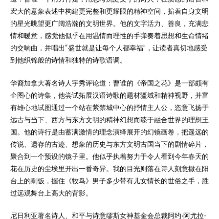
宏大的意象表述中构建更完整和更耀眼的精神空间，掮着自身文明
的星光眺望更广阔浩瀚的文明世界。他的文字活力、善良，充满悲
情和暖意，感觉他似乎在用温情而理性的手弹奏着思想和生命情绪
的交响曲，并唱出“盛世就是让每个人都幸福”，让读者真切地感受
到他织锦般的诗情和独特的诗歌语调。
华裔加拿大著名诗人宇秀评论道：曹谁的《帝国之花》是一部颇有
企图心的诗集，他尝试拓展汉语诗歌的题材疆域和精神视野，并富
有雄心地试图通过一个站在紫禁城中心的抒情主人公，恣意飞扬于
远古与当下、西方与东方文明的精神幻想而臻于融合世界的理想王
国。他的诗行是由蓄满激情的理念演绎展开的幻镜画卷，把遥远的
传说、遗存的古迹、想象的历史与东方文明古国当下的剧情碎片，
聚合到一个预设的镜子里。他似乎执着努力于令人看到今年春天的
花在历史的尘埃里开出一番奇异。我的目光则落在诗人刻意撒在阳
台上的剩饭，握住《牧鸟》男子多少带有儿女情长的世俗之手，胜
过远观舞台上高大的背影。
尼日利亚著名诗人、和平与诗意缪斯女神基金会总裁阿约·阿尤拉-