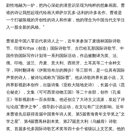
剧性地融为一炉，把内心深处的潜意识呈现为纯粹的想象画面。曹
谁的诗让我想起现代绘画大师萨尔瓦多·达利的许多名作。曹谁是
一个打破陈规的开创性的诗人和作家，他的理念为中国当代文学注
入一股全新的风格。”
曹谁是中国八零后代表诗人之一，近年来参加了麦德林国际诗歌
节、印度Kritya（创造）国际诗歌节、古巴哈瓦那国际诗歌节、中
国作协国际写作计划等一系列国际活动，作品被翻译为英、法、
俄、印地、波兰、丹麦、意大利、西班牙、土耳其等二十余种文
字，同时翻译有《伊斯坦布尔的脚步》等三部书，是一位具有国际
声誉的诗人，被诗坛戏称为“国际曹”。他从诗歌跨界长篇小说，又
跨界影视剧本创作，出版诗集《亚欧大陆地史诗》，长篇小说《昆
仑秘史》，文集《可可西里动物王国》等二十余部，创作《孔雀
王》等影视剧本一百余部集。他还创立了大诗主义流派，发起了诗
坛论战“曹伊之争”，倡导剧小说运动，在文坛有广泛的影响。近年
来曹谁先后获得首届中国青年诗人奖、第5届青海青年文学奖之“文
学之星”、第4届曹禺杯剧本奖、第27届意大利《乌贼骨》诗歌
奖、首届多伦多国际诗歌艺术奖等四十余个省级以上文艺奖。他的