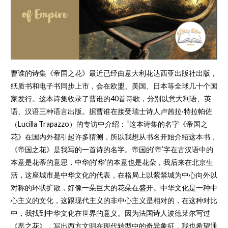
曹谁的诗集《帝国之花》最近已经由意大利花达西亚出版社出版，
纸质书和电子书同步上市，会在欧盟、美国、日本等全球几十个国
家发行。这本诗集收录了曹谁的40首诗歌，分别以意大利语、英
语、汉语三种语言出版。据曹谁在接受瑞士诗人卢茜拉·特拉帕佐
（Lucilla Trapazzo）的专访中介绍：“这本诗集的名字《帝国之
花》在国内外都引起许多猜测，所以我想从书名开始介绍这本书，
《帝国之花》是我写的一首诗的名字。帝国的‘帝’字在古汉语中的
本意是花蒂的意思，中华的‘华’的本意也是花朵，我后来在北京生
活，这座城市是中华文化的代表，在格局上以紫禁城为中心向外以
对称的环状扩散，好像一朵巨大的花朵在盛开。中华文化是一种中
心主义的文化，这跟现代主义的非中心主义是相对的，在这种对比
中，我找到中华文化在世界的意义。因为法国诗人波德莱尔写过
《恶之花》，写出西方文明在现代转型中的奇异象征，我也希望通