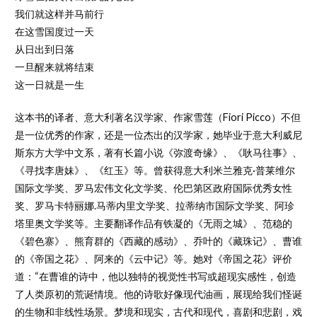
我们就这样并马前行
在这雪国度过一天
从日出到日落
一旦醒来就将结束
这一日就是一生
这本书的译者、意大利著名汉学家、作家雪莲（Fiori Picco）不但
是一位优秀的作家，还是一位杰出的汉学家，她毕业于意大利威尼
斯东方大学中文系，著有长篇小说《弥渡奇缘》、《耿马往事》、
《寻找李唐妹》、《红玉》等。曾获得意大利米兰雅克·普莱维尔
国际文学奖、罗马宏伟文化文学奖、伦巴第区政府国际优秀女性
奖、罗马卡特丽娜.马蒂内里文学奖、拉蒂纳市国际文学奖、阿珍
塔里奥文学奖等。主要翻译作品有铁凝的《无雨之城》、范稳的
《碧色寨》、熊育群的《西藏的感动》、乔叶的《藏珠记》、曹谁
的《帝国之花》、阿来的《云中记》等。她对《帝国之花》评价
道：“在曹谁的诗中，他以独特的视觉性书写或超现实感性，创造
了人类原初的荒诞情境。他的诗歌好像现代油画，展现给我们怪诞
的生物和非线性场景。梦境和现实，古代和现代，喜剧和悲剧，戏