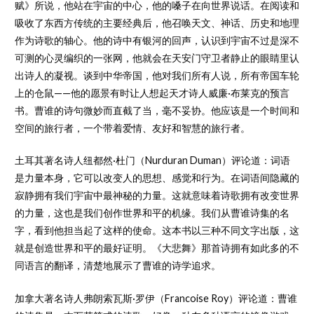
赋》所说，他站在宇宙的中心，他的嗓子在向世界说话。在阅读和
吸收了东西方传统的主要经典后，他召唤天文、神话、历史和地理
作为诗歌的轴心。他的诗中有银河的回声，认识到宇宙不过是深不
可测的心灵编织的一张网，他就会在天安门守卫者静止的眼睛里认
出诗人的凝视。谈到中华帝国，他对我们所有人说，所有帝国车轮
上的仓鼠——他的愿景有时让人想起天才诗人威廉·布莱克的预言
书。曹谁的诗句微妙而直截了当，毫不妥协。他应该是一个时间和
空间的旅行者，一个带着爱情、友好和智慧的旅行者。
土耳其著名诗人纽都然·杜门（Nurduran Duman）评论道：词语
是力量本身，它可以改变人的思想、感觉和行为。在词语间隐藏的
寂静拥有我们宇宙中最神秘的力量。这就意味着诗歌拥有改变世界
的力量，这也是我们创作世界和平的机缘。我们从曹谁诗集的名
字，看到他担当起了这样的使命。这本书以三种不同文字出版，这
就是创造世界和平的最好证明。《大悲舞》那首诗拥有如此多的不
同语言的翻译，清楚地展示了曹谁的诗学追求。
加拿大著名诗人弗朗索瓦斯·罗伊（Francoise Roy）评论道：曹谁