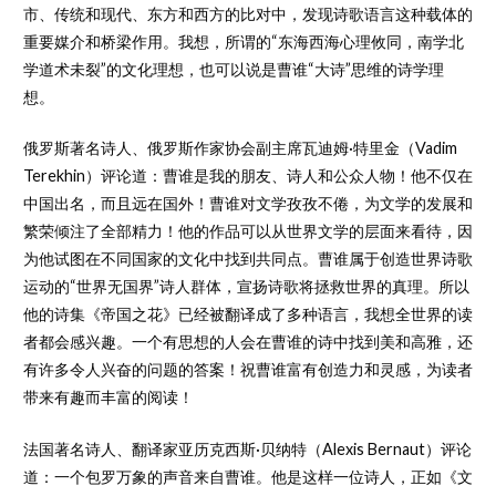
市、传统和现代、东方和西方的比对中，发现诗歌语言这种载体的
重要媒介和桥梁作用。我想，所谓的“东海西海心理攸同，南学北
学道术未裂”的文化理想，也可以说是曹谁“大诗”思维的诗学理
想。
俄罗斯著名诗人、俄罗斯作家协会副主席瓦迪姆·特里金（Vadim
Terekhin）评论道：曹谁是我的朋友、诗人和公众人物！他不仅在
中国出名，而且远在国外！曹谁对文学孜孜不倦，为文学的发展和
繁荣倾注了全部精力！他的作品可以从世界文学的层面来看待，因
为他试图在不同国家的文化中找到共同点。曹谁属于创造世界诗歌
运动的“世界无国界”诗人群体，宣扬诗歌将拯救世界的真理。所以
他的诗集《帝国之花》已经被翻译成了多种语言，我想全世界的读
者都会感兴趣。一个有思想的人会在曹谁的诗中找到美和高雅，还
有许多令人兴奋的问题的答案！祝曹谁富有创造力和灵感，为读者
带来有趣而丰富的阅读！
法国著名诗人、翻译家亚历克西斯·贝纳特（Alexis Bernaut）评论
道：一个包罗万象的声音来自曹谁。他是这样一位诗人，正如《文