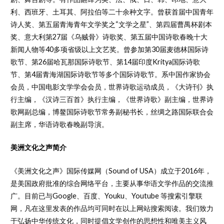
利、西班牙、土耳其、阿拉伯等二十余种文字。曾获首届中国青年
诗人奖、第五届青海青年文学奖之“文学之星”、第四届曹禺杯剧本
奖、意大利第27届《乌贼骨》诗歌奖、第五届中国诗歌春晚十大
新闻人物等40多项省级以上文艺奖。曾参加第30届麦德林国际诗
歌节、第26届哈瓦那国际诗歌节、第14届印度Kritya国际诗歌
节、第4届青海湖国际诗歌节等多个国际诗歌节。系中国作家协会
会员，中国电影文学学会会员，世界诗歌运动成员，《大诗刊》执
行主编，《汉诗三百首》执行主编，《世界诗歌》副主编，世界诗
歌网副总编，博鳌国际诗歌节常务副秘书长，丝绸之路国际联合会
副主席，华语诗歌春晚副导演。
美洲文化之声简介
《美洲文化之声》国际传媒网（Sound of USA）成立于2016年，
是美国政府批准的综合网络平台，主要从事华语文学作品的交流推
广。目前已与Google、百度、Youku、Youtube 等搜索引擎联
网，凡在这里发表的作品均可同时在以上网站搜索阅读。我们致力
于弘扬中华传统文化，同时提倡文学创作的思想性和唯美主义风