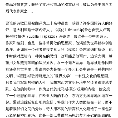
作品雅俗共赏，获得了文坛和市场的双重认可，被认为是中国八零
后代表作家之一。
曹谁的诗歌已经被翻译为二十余种语言，获得了许多国际诗人的好
评。意大利籍瑞士著名诗人，《模仿》(MockUp)杂志负责人卢茜
拉·特拉帕佐（Lucilla Trapazzo）评论道：曹谁是一位中国诗人、
作家和编剧，也是一位非常勇敢的思想家，他渴望为世界精神创造
秩序。正如同一位作者在接受意大利《模拟》杂志采访时所说，他
小时候对黑暗有一种莫名的恐惧，这可能是他写作、追求光明、希
望用文学照亮黑暗的深层原因。在一个遍布差异、边界被用作围墙
和堡垒的世界里，曹谁的努力是在一个多元社会中追寻一种共同的
文明，试图形成歌德所定义的“世界文学”，一种泛文化的理想国。
只要我们写出独特的人性，我想东西方文明环境中的读者都能感受
到。在他的诗歌中，作为当代的托马斯·莫尔或康帕内拉，他设想
了一个理想的世界，在欧亚大陆的中心，东西方无国界地团结在一
起。通过追踪反复出现的主题，将我们作为人类团结在一起，而不
是着眼我们之间的分歧，诗人用不同的语言和文化建造了一座包罗
万象的精神巴别塔。这是一部以曹谁的乌托邦梦为基础的细致的历