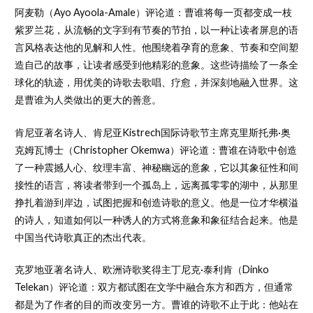
阿麦勒（Ayo Ayoola-Amale）评论道：曹谁将每一页都变成一枝
紫罗兰花，从流畅的文字到有节奏的节拍，以一种让读者屏息的语
言风格表达他的见解和人性。他围绕着孕育的意象、节奏和空间塑
造自己的故事，让读者感受到他精彩的意象。这些诗描绘了一条全
球化的轨迹，用优美的诗歌去歌唱、疗愈，并深刻地融入世界。这
是曹谁为人类做出的更大的善意。
肯尼亚著名诗人、肯尼亚Kistrech国际诗歌节主席克里斯托弗·奥
克姆瓦博士（Christopher Okemwa）评论道：曹谁在诗歌中创造
了一种震撼人心、纹理丰富、神秘幽远的意象，它以其象征性和间
接性的语言，将读者带到一个孤岛上，远离孤零零的湖中，从那里
挣扎着游到岸边，试图把握和创造诗歌的意义。他是一位才华横溢
的诗人，知道如何以一种诱人的方式将意象和象征结合起来。他是
中国当代诗歌真正的杰出代表。
克罗地亚著名诗人、欧洲诗歌奖得主丁尼克·泰利肯（Dinko
Telekan）评论道：双方都试图在文学中融合东方和西方，但通常
都是为了作者的目的而改变另一方。曹谁的诗歌不止于此：他站在