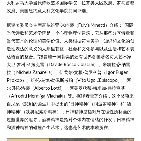
大利罗马大学当代诗歌艺术国际学院、拉齐奥大区政府、罗马首都
政府、美国纽约意大利文化学院共同评选。
据评奖委员会主席富尔维亚·米内蒂（Fulvia Minetti）介绍：“国际
当代诗歌和艺术学院是一个心理物理学建筑，它从那些分享诗歌和
当代艺术的伦理和美学价值、人类根据符号美学、知识和文化的创
造性表达的意义的人那里获益，社会和文化参与以及生活和艺术表
达语言的整合。”跟曹谁一同获奖的还有世界各国著名诗人艺术家
大卫·罗科·科拉克雷（Davide Rocco Colacrai）、米凯拉·萨纳雷
拉（ Michela Zanarella）、伊戈尔·尤根·普罗科普（Igor Eugen
Prokop）、维托·乌戈·勒佩斯考珀（Vito Ugo L’Episcopo）、阿
尔贝托·洛蒂（Alberto Lotti）、阿芙罗狄蒂·梅米加·弗拉查基
（Afroditi Mermiga-Vlachaki）等。据译者雪莲介绍，这个奖项来
自尼采《悲剧的诞生》中提出的“日神精神”（阿波罗精神）和“酒
神精神”（狄奥尼索斯精神），日神精神是指对外在理性所标画的
超越世界的追寻，酒神精神是指对个体内在情绪的抒发，日神精神
和酒神精神的碰撞产生艺术，这也是艺术的本质所在。