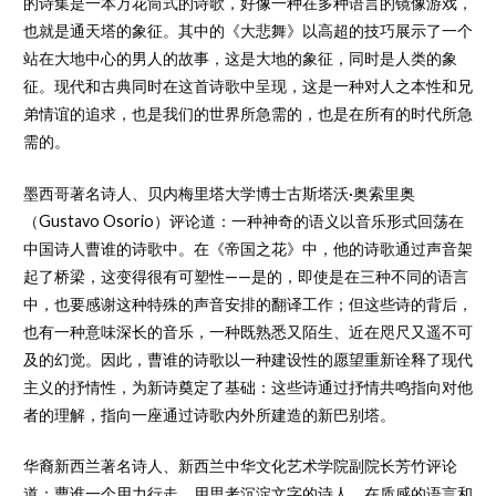
的诗集是一本万花筒式的诗歌，好像一种在多种语言的镜像游戏，
也就是通天塔的象征。其中的《大悲舞》以高超的技巧展示了一个
站在大地中心的男人的故事，这是大地的象征，同时是人类的象
征。现代和古典同时在这首诗歌中呈现，这是一种对人之本性和兄
弟情谊的追求，也是我们的世界所急需的，也是在所有的时代所急
需的。
墨西哥著名诗人、贝内梅里塔大学博士古斯塔沃·奥索里奥
（Gustavo Osorio）评论道：一种神奇的语义以音乐形式回荡在
中国诗人曹谁的诗歌中。在《帝国之花》中，他的诗歌通过声音架
起了桥梁，这变得很有可塑性——是的，即使是在三种不同的语言
中，也要感谢这种特殊的声音安排的翻译工作；但这些诗的背后，
也有一种意味深长的音乐，一种既熟悉又陌生、近在咫尺又遥不可
及的幻觉。因此，曹谁的诗歌以一种建设性的愿望重新诠释了现代
主义的抒情性，为新诗奠定了基础：这些诗通过抒情共鸣指向对他
者的理解，指向一座通过诗歌内外所建造的新巴别塔。
华裔新西兰著名诗人、新西兰中华文化艺术学院副院长芳竹评论
道：曹谁一个用力行走，用思考沉淀文字的诗人，在质感的语言和