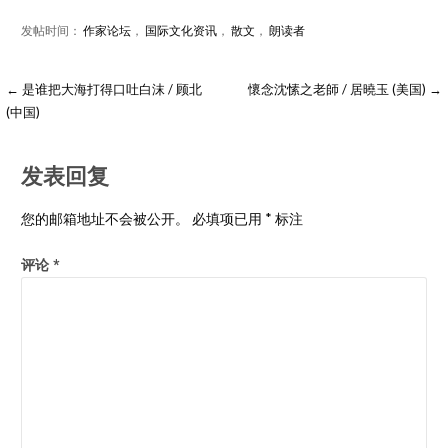
发帖时间：
作家论坛
，
国际文化资讯
，
散文
，
朗读者
← 是谁把大海打得口吐白沫 / 顾北
懷念沈愫之老師 / 居曉玉 (美国) →
(中国)
发表回复
您的邮箱地址不会被公开。
必填项已用
*
标注
评论
*