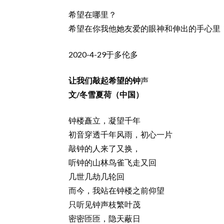
希望在哪里？
希望在你我他她友爱的眼神和伸出的手心里
2020-4-29于多伦多
让我们敲起希望的钟
声
文/冬雪夏荷（中国）
钟楼矗立，凝望千年
初音穿透千年风雨，初心一片
敲钟的人来了又换，
听钟的山林鸟雀飞走又回
几世几劫几轮回
而今，我站在钟楼之前仰望
只听见钟声枝繁叶茂
密密匝匝，隐天蔽日