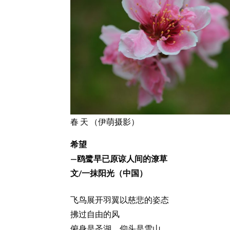
春 天 （伊萌摄影）
希望
—鸥鹭早已原谅人间的潦草
文/一抹阳光（中国）
飞鸟展开羽翼以慈悲的姿态
拂过自由的风
俯身是圣湖，仰头是雪山