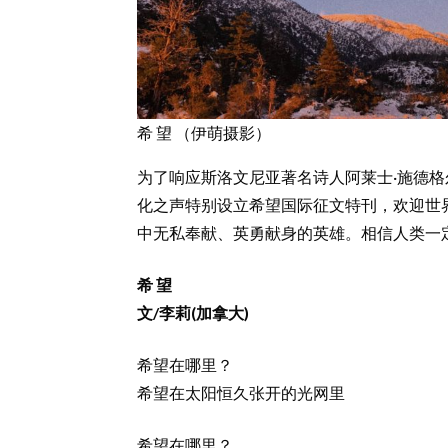
希 望 （伊萌摄影）
为了响应斯洛文尼亚著名诗人阿莱士·施德格
化之声特别设立希望国际征文特刊，欢迎世
中无私奉献、英勇献身的英雄。相信人类一
希 望
文/李莉(加拿大)
希望在哪里？
希望在太阳恒久张开的光网里
希望在哪里？