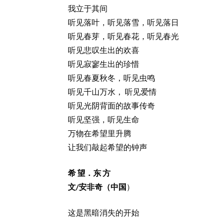
我立于其间
听见落叶，听见落雪，听见落日
听见春芽，听见春花，听见春光
听见悲叹生出的欢喜
听见寂寥生出的珍惜
听见春夏秋冬，听见虫鸣
听见千山万水， 听见爱情
听见光阴背面的故事传奇
听见坚强，听见生命
万物在希望里升腾
让我们敲起希望的钟声
希 望．东 方
文/安非奇（中国
）
这是黑暗消失的开始