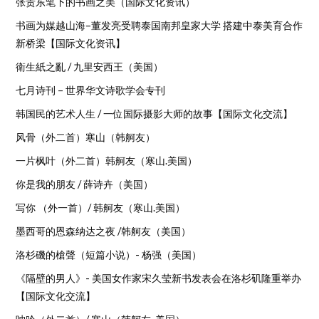
张贵东笔下的书画之美（国际文化资讯）
书画为媒越山海–董发亮受聘泰国南邦皇家大学 搭建中泰美育合作
新桥梁【国际文化资讯】
衛生紙之亂 / 九里安西王（美国）
七月诗刊 – 世界华文诗歌学会专刊
韩国民的艺术人生 / 一位国际摄影大师的故事【国际文化交流】
风骨（外二首）寒山（韩舸友）
一片枫叶（外二首）韩舸友（寒山.美国）
你是我的朋友 / 薛诗卉（美国）
写你 （外一首）/ 韩舸友（寒山.美国）
墨西哥的恩森纳达之夜 /韩舸友（美国）
洛杉磯的槍聲（短篇小说）- 杨强（美国）
《隔壁的男人》- 美国女作家宋久莹新书发表会在洛杉矶隆重举办
【国际文化交流】