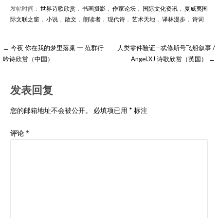
发帖时间：
世界诗歌欣赏
，
书画摄影
，
作家论坛
，
国际文化资讯
，
夏威夷国
际文联之窗
，
小说
，
散文
，
朗读者
，
现代诗
，
艺术天地
，
译林漫步
，
诗词
← 今夜 你在我的梦里落巢 一 范群行
人类零件验证—忒修斯号飞船叙事 /
吟诗欣赏（中国）
Angel.XJ 诗歌欣赏（英国） →
发表回复
您的邮箱地址不会被公开。
必填项已用
*
标注
评论
*