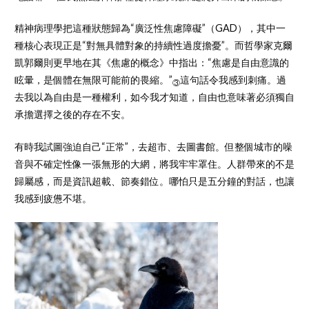
精神病理學把這種狀態歸為“廣泛性焦慮障礙”（GAD），其中一
種核心表現正是“對無具體對象的持續性過度擔憂”。而哲學家克爾
凱郭爾則更早地在其《焦慮的概念》中指出：“焦慮是自由意識的
眩暈，是個體在無限可能前的畏縮。”
這句話令我感到刺痛。過
③
去我以為自由是一種權利，如今我才知道，自由也意味著必須獨自
承擔選擇之後的存在不安。
有時我試圖強迫自己“正常”，去超市、去圖書館。但整個城市的噪
音與不確定性像一張無形的大網，將我牢牢罩住。人群帶來的不是
歸屬感，而是資訊超載、節奏錯位。哪怕只是五分鐘的對話，也讓
我感到疲憊不堪。