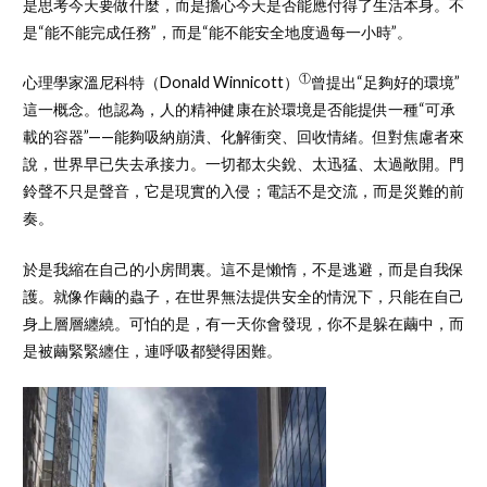
是思考今天要做什麼，而是擔心今天是否能應付得了生活本身。不
是“能不能完成任務”，而是“能不能安全地度過每一小時”。
①
心理學家溫尼科特（Donald Winnicott）
曾提出“足夠好的環境”
這一概念。他認為，人的精神健康在於環境是否能提供一種“可承
載的容器”——能夠吸納崩潰、化解衝突、回收情緒。但對焦慮者來
說，世界早已失去承接力。一切都太尖銳、太迅猛、太過敞開。門
鈴聲不只是聲音，它是現實的入侵；電話不是交流，而是災難的前
奏。
於是我縮在自己的小房間裏。這不是懶惰，不是逃避，而是自我保
護。就像作繭的蟲子，在世界無法提供安全的情況下，只能在自己
身上層層纏繞。可怕的是，有一天你會發現，你不是躲在繭中，而
是被繭緊緊纏住，連呼吸都變得困難。