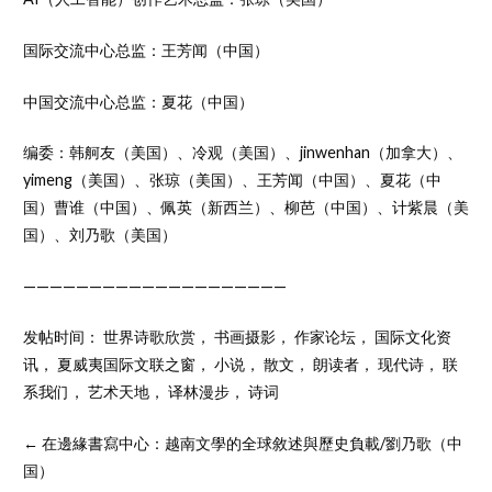
国际交流中心总监：王芳闻（中国）
中国交流中心总监：夏花（中国）
编委：韩舸友（美国）、冷观（美国）、jinwenhan（加拿大）、
yimeng（美国）、张琼（美国）、王芳闻（中国）、夏花（中
国）曹谁（中国）、佩英（新西兰）、柳芭（中国）、计紫晨（美
国）、刘乃歌（美国）
————————————————————
发帖时间：
世界诗歌欣赏
，
书画摄影
，
作家论坛
，
国际文化资
讯
，
夏威夷国际文联之窗
，
小说
，
散文
，
朗读者
，
现代诗
，
联
系我们
，
艺术天地
，
译林漫步
，
诗词
← 在邊緣書寫中心：越南文學的全球敘述與歷史負載/劉乃歌（中
国）