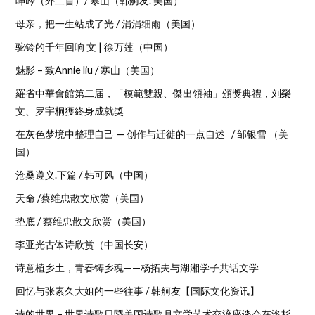
呻吟（外二首）/ 寒山（韩舸友. 美国）
母亲，把一生站成了光 / 涓涓细雨（美国）
驼铃的千年回响 文 | 徐万莲（中国）
魅影 – 致Annie liu / 寒山（美国）
羅省中華會館第二届，「模範雙親、傑出領袖」頒獎典禮，刘榮
文、罗宇桐獲終身成就獎
在灰色梦境中整理自己 — 创作与迁徙的一点自述 / 邹银雪 （美
国）
沧桑遵义.下篇 / 韩可风（中国）
天命 /蔡维忠散文欣赏（美国）
垫底 / 蔡维忠散文欣赏（美国）
李亚光古体诗欣赏（中国长安）
诗意植乡土，青春铸乡魂——杨拓夫与湖湘学子共话文学
回忆与张素久大姐的一些往事 / 韩舸友【国际文化资讯】
诗的世界 – 世界诗歌日暨美国诗歌月文学艺术交流座谈会在洛杉