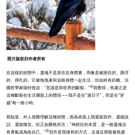
照片版权归作者所有
在這樣的狀態中，靈魂不是居住在身體裏，而像是被困住的、懸浮
的、掙扎的。它被拖曳著與這個身體一起生活，但始終有距離。法
④
國哲學家薩特曾說：“意識是與世界的斷裂。”
我覺得，焦慮正是
這種斷裂在生活層面上的體現——我不是在“過日子”，而是在“穿
越”每一個小時。
我知道，外人很難理解這種狀態，因為表面上我還能寫作、還能說
話、還能微笑。但正如榮格所言：“神經症的本質，是一個靈魂沒
⑤
有勇氣成為他自己。”
寫作是我僅有的方式，去逼近那個被焦慮