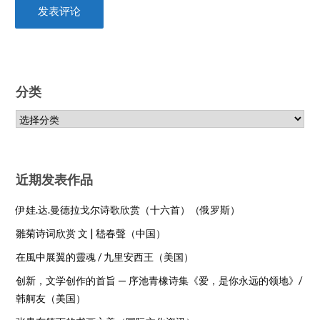
分类
近期发表作品
伊娃.达.曼德拉戈尔诗歌欣赏（十六首）（俄罗斯）
雛菊诗词欣赏 文 | 嵇春聲（中国）
在風中展翼的靈魂 / 九里安西王（美国）
创新，文学创作的首旨 — 序池青橡诗集《爱，是你永远的领地》/
韩舸友（美国）