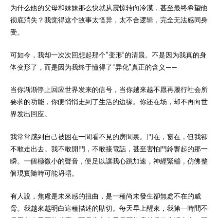
为什么他的父母和妹妹那么快就从震惊转向冷漠，甚至最终希望他
彻底消失？我觉得这个故事太怪异，太不合逻辑，完全无法感同身
受。
可如今，我却一次次回想起那个“变形”的清晨。不是因为我真的身
体变形了，而是因为我终于懂得了“异化”真正的含义——
当你渐渐停止回应世界发来的信号，当你越来越不愿再履行社会所
要求的功能，你便悄悄走到了生活的边缘。你还在场，却不再向世
界发出回应。
我常常感到自己被困在一間看不見的房間裏。門在，窗在，但我卻
不敢走出去。我不敢開門，不敢接電話，甚至害怕門鈴響起的那一
瞬。一個極微小的聲音，便足以讓我心跳加速，神經緊繃，仿佛整
個現實隨時可能坍塌。
有人說，焦慮是未來感的扭曲，是一種尚未發生卻無處不在的威
脅。我越來越明白這種描述的貼切。每天早上醒來，我第一時間不